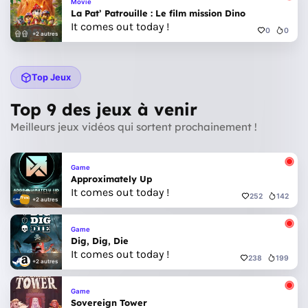
Movie
La Pat’ Patrouille : Le film mission Dino
It comes out today !
0
0
+2 autres
Top Jeux
Top 9 des jeux à venir
Meilleurs jeux vidéos qui sortent prochainement !
Game
Approximately Up
It comes out today !
252
142
+2 autres
Game
Dig, Dig, Die
It comes out today !
238
199
+2 autres
Game
Sovereign Tower