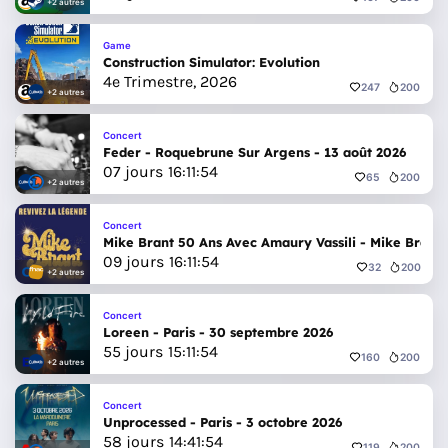
+2 autres
Game
Construction Simulator: Evolution
4e Trimestre, 2026
247
200
+2 autres
Concert
Feder - Roquebrune Sur Argens - 13 août 2026
07
jours
16
:
11
:
52
65
200
+2 autres
Concert
Mike Brant 50 Ans Avec Amaury Vassili - Mike Brant 
09
jours
16
:
11
:
52
32
200
+2 autres
Concert
Loreen - Paris - 30 septembre 2026
55
jours
15
:
11
:
52
160
200
+2 autres
Concert
Unprocessed - Paris - 3 octobre 2026
58
jours
14
:
41
:
52
119
200