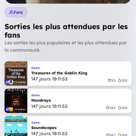
Fans
Sorties les plus attendues par les
fans
Les sorties les plus populaires et les plus attendues par
la communauté.
Game
Treasures of the Goblin King
147
jours
19
:
11
:
51
32
200
+2 autres
Game
Mondrayn
147
jours
19
:
11
:
51
262
200
+2 autres
Game
Soundscapes
147
jours
19
:
11
:
51
167
200