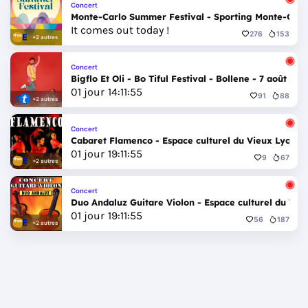
Concert
Monte-Carlo Summer Festival - Sporting Monte-Carlo 
It comes out today !
276
153
+2 autres
Concert
Bigflo Et Oli - Bo Tiful Festival - Bollene - 7 août 202
01
jour
14
:
11
:
52
91
88
+2 autres
Concert
Cabaret Flamenco - Espace culturel du Vieux Lyon - 
01
jour
19
:
11
:
52
9
67
+2 autres
Concert
Duo Andaluz Guitare Violon - Espace culturel du Vie
01
jour
19
:
11
:
52
56
187
+2 autres