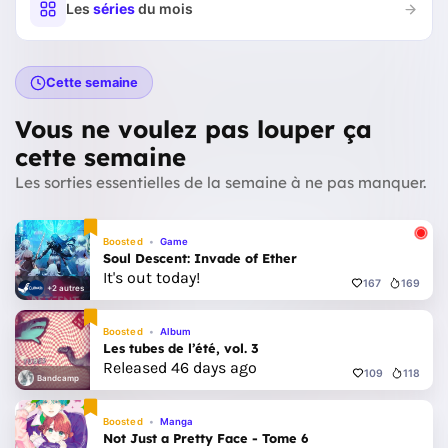
Les
séries
du mois
Cette semaine
Vous ne voulez pas louper ça
cette semaine
Les sorties essentielles de la semaine à ne pas manquer.
Boosted
Game
Soul Descent: Invade of Ether
It's out today!
167
169
+2 autres
Boosted
Album
Les tubes de l’été, vol. 3
Released 46 days ago
109
118
Bandcamp
Boosted
Manga
Not Just a Pretty Face - Tome 6