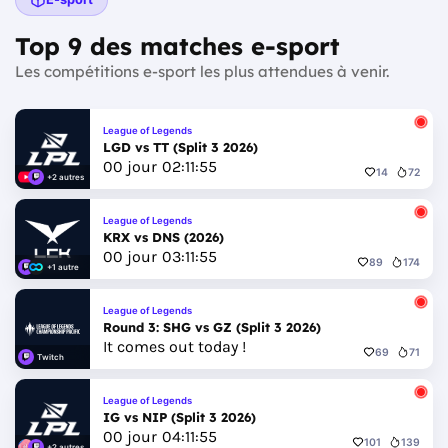
Top 9 des matches e-sport
Les compétitions e-sport les plus attendues à venir.
League of Legends
LGD vs TT (Split 3 2026)
00
jour
02
:
11
:
52
14
72
+2 autres
League of Legends
KRX vs DNS (2026)
00
jour
03
:
11
:
52
89
174
+1 autre
League of Legends
Round 3: SHG vs GZ (Split 3 2026)
It comes out today !
69
71
Twitch
League of Legends
IG vs NIP (Split 3 2026)
00
jour
04
:
11
:
52
101
139
+2 autres