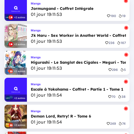
Manga
Jormungand - Coffret Intégrale
01
jour
19
:
11
:
51
190
19
+2 autres
Manga
Jk Haru - Sex Worker in Another World - Coffret In
01
jour
19
:
11
:
51
236
167
+2 autres
Manga
Higurashi - Le Sanglot des Cigales - Meguri - Tome 
01
jour
19
:
11
:
51
296
5
+2 autres
Manga
Escale à Yokohama - Coffret - Partie 1 - Tome 1
01
jour
19
:
11
:
51
70
38
+2 autres
Manga
Demon Lord, Retry! R - Tome 6
01
jour
19
:
11
:
51
249
74
+2 autres