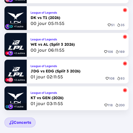
League of Legends
DK vs T1 (2026)
00
jour
05
:
11
:
52
51
35
+1 autre
League of Legends
WE vs AL (Split 3 2026)
00
jour
06
:
11
:
52
106
169
+2 autres
League of Legends
JDG vs EDG (Split 3 2026)
01
jour
02
:
11
:
52
108
93
+2 autres
League of Legends
KT vs GEN (2026)
01
jour
03
:
11
:
52
118
200
+1 autre
Concerts