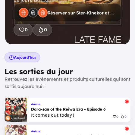
02
jours
19
:
11
:
51
Réserver sur Ster-Kinekor et 20 autres
0
0
Aujourd'hui
Les sorties du jour
Retrouvez les évènements et produits culturelles qui sont
sortis aujourd'hui !
Anime
Dara-san of the Reiwa Era - Episode 6
It comes out today !
0
0
crunchyroll
Anime