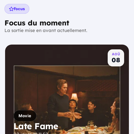
Focus
Focus du moment
La sortie mise en avant actuellement.
AOÛ
08
Movie
Late Fame