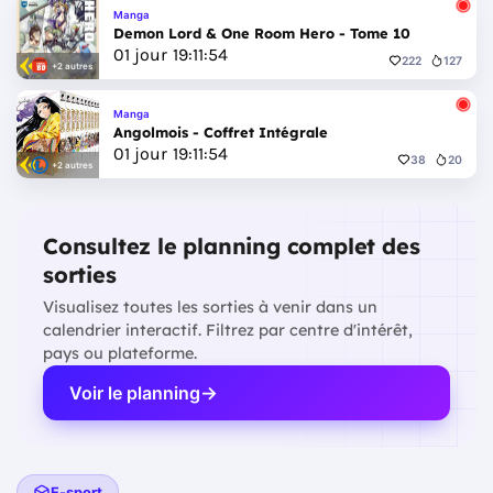
Manga
Demon Lord & One Room Hero - Tome 10
01
jour
19
:
11
:
51
222
127
+2 autres
Manga
Angolmois - Coffret Intégrale
01
jour
19
:
11
:
51
38
20
+2 autres
Consultez le planning complet des
sorties
Visualisez toutes les sorties à venir dans un
calendrier interactif. Filtrez par centre d'intérêt,
pays ou plateforme.
Voir le planning
E-sport