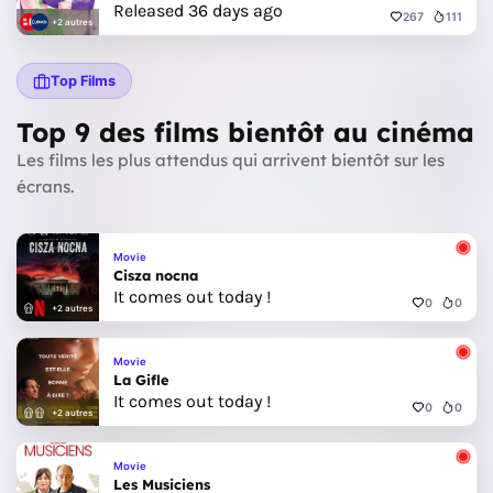
Released 36 days ago
267
111
+2 autres
Top Films
Top 9 des films bientôt au cinéma
Les films les plus attendus qui arrivent bientôt sur les
écrans.
Movie
Cisza nocna
It comes out today !
0
0
+2 autres
Movie
La Gifle
It comes out today !
0
0
+2 autres
Movie
Les Musiciens