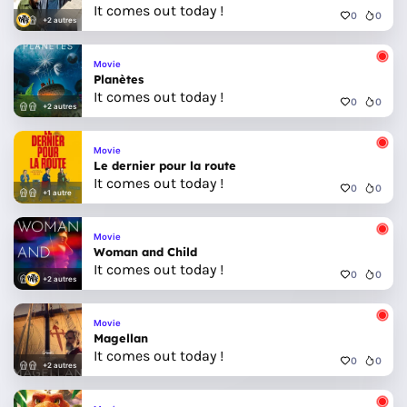
It comes out today !
0
0
+2 autres
Movie
Planètes
It comes out today !
0
0
+2 autres
Movie
Le dernier pour la route
It comes out today !
0
0
+1 autre
Movie
Woman and Child
It comes out today !
0
0
+2 autres
Movie
Magellan
It comes out today !
0
0
+2 autres