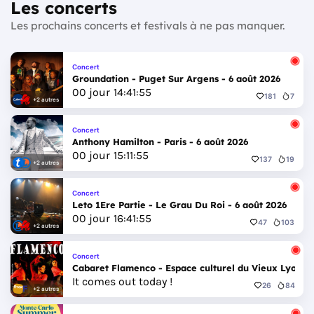
Les concerts
Les prochains concerts et festivals à ne pas manquer.
Concert
Groundation - Puget Sur Argens - 6 août 2026
00
jour
14
:
41
:
52
181
7
+2 autres
Concert
Anthony Hamilton - Paris - 6 août 2026
00
jour
15
:
11
:
52
137
19
+2 autres
Concert
Leto 1Ere Partie - Le Grau Du Roi - 6 août 2026
00
jour
16
:
41
:
52
47
103
+2 autres
Concert
Cabaret Flamenco - Espace culturel du Vieux Lyon - 
It comes out today !
26
84
+2 autres