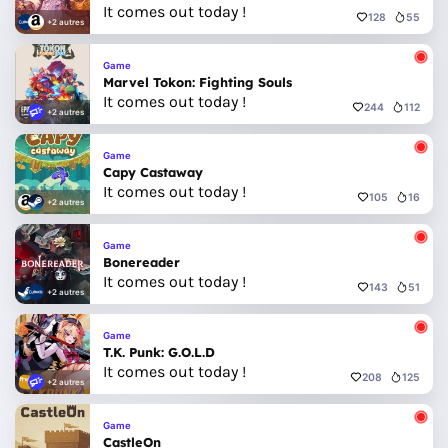
It comes out today !
128
55
+2 autres
Game
Marvel Tokon: Fighting Souls
It comes out today !
244
112
+2 autres
Game
Capy Castaway
It comes out today !
105
16
+2 autres
Game
Bonereader
It comes out today !
143
51
+2 autres
Game
T.K. Punk: G.O.L.D
It comes out today !
208
125
+2 autres
Game
CastleOn