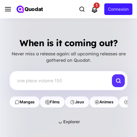
1
Quodat
Connexion
When is it coming out?
Never miss a release again: all upcoming releases are
gathered on Quodat.
one
Mangas
Films
Jeux
Animes
Con
Explorer