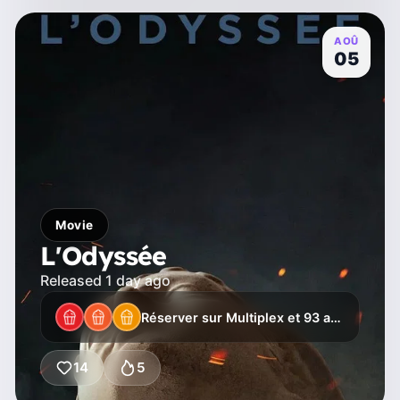
AOÛ
05
Movie
L'Odyssée
Released 1 day ago
Réserver sur Multiplex et 93 autres
14
5