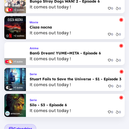
Bungo Stray Dogs WAN! 2 - Episode 6
It comes out today !
0
0
+2 autres
Movie
Cisza nocna
It comes out today !
0
0
+2 autres
Anime
BanG Dream! YUME∞MITA - Episode 6
It comes out today !
0
0
+1 autre
Serie
Stuart Fails to Save the Universe - S1 - Episode 3
It comes out today !
0
0
+1 autre
Serie
Silo - S3 - Episode 6
It comes out today !
0
0
amazon_prime_video
Calendrier