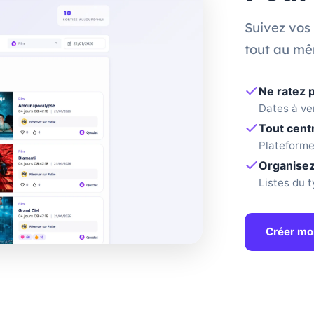
Suivez vos 
tout au mê
Ne ratez p
Dates à ven
Tout centr
Plateformes
Organisez
Listes du t
Créer mo