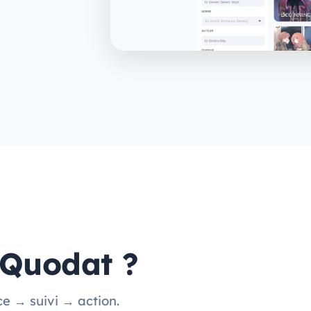
 Quodat ?
ce → suivi → action.