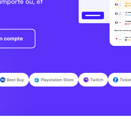
'importe où, et
n compte
uy
Playstation Store
Twitch
Ticketmaster