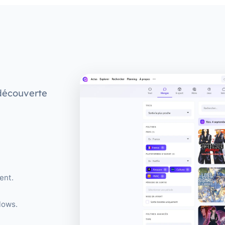
 découverte
ent.
lows.