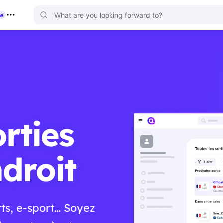
ew
orties
droit
ts, e-sport… Soyez