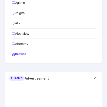
2game
7digital
Abc
Abc Iview
Abematv
Browse
Advertisement
THANKS