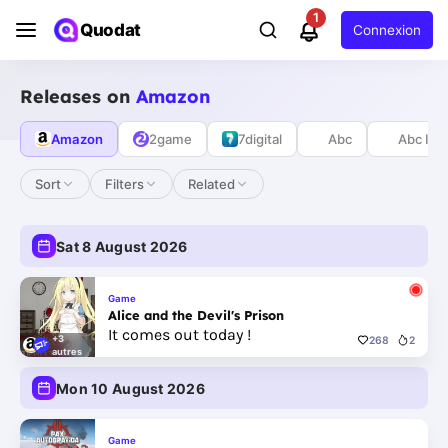
1
Quodat
Connexion
Releases on
Amazon
Amazon
2game
7digital
Abc
Abc Ivi
Sort
Filters
Related
Sat 8 August 2026
Game
Alice and the Devil's Prison
It comes out today !
+3
268
2
autres
Mon 10 August 2026
Game