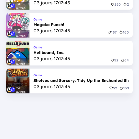
03
jours
17
:
17
:
44
+3
250
2
autres
Game
Megako Punch!
03
jours
17
:
17
:
44
+3
167
160
autres
Game
Hellbound, Inc.
03
jours
17
:
17
:
44
+3
52
64
autres
Game
Shelves and Sorcery: Tidy Up the Enchanted Shop
03
jours
17
:
17
:
44
+3
52
153
autres