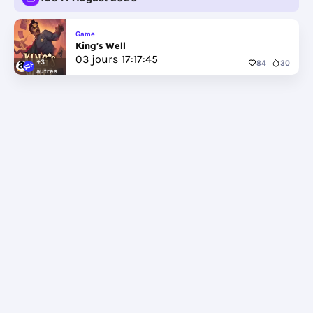
Game
King's Well
03
jours
17
:
17
:
44
+3
84
30
autres