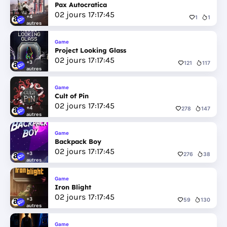
Pax Autocratica
02
jours
17
:
17
:
44
+4
1
1
autres
Game
Project Looking Glass
02
jours
17
:
17
:
44
+3
121
117
autres
Game
Cult of Pin
02
jours
17
:
17
:
44
+4
278
147
autres
Game
Backpack Boy
02
jours
17
:
17
:
44
+3
276
38
autres
Game
Iron Blight
02
jours
17
:
17
:
44
+3
59
130
autres
Game