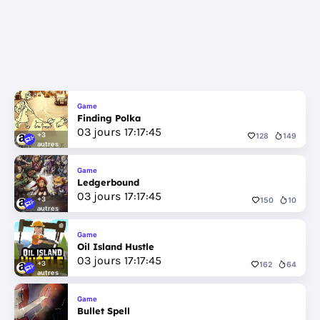
Game
Finding Polka
03
jours
17
:
17
:
44
+3
128
149
autres
Game
Ledgerbound
03
jours
17
:
17
:
44
+3
150
10
autres
Game
Oil Island Hustle
03
jours
17
:
17
:
44
+3
162
64
autres
Game
Bullet Spell