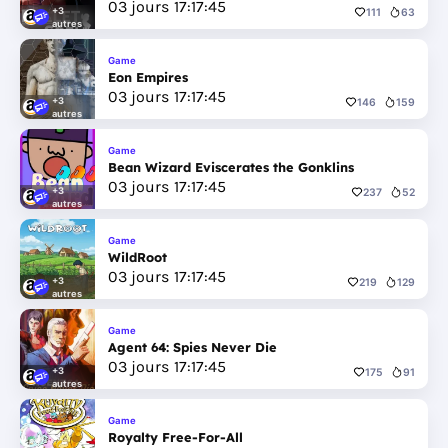
03
jours
17
:
17
:
44
+3
111
63
autres
Game
Eon Empires
03
jours
17
:
17
:
44
+3
146
159
autres
Game
Bean Wizard Eviscerates the Gonklins
03
jours
17
:
17
:
44
+3
237
52
autres
Game
WildRoot
03
jours
17
:
17
:
44
+3
219
129
autres
Game
Agent 64: Spies Never Die
03
jours
17
:
17
:
44
+3
175
91
autres
Game
Royalty Free-For-All