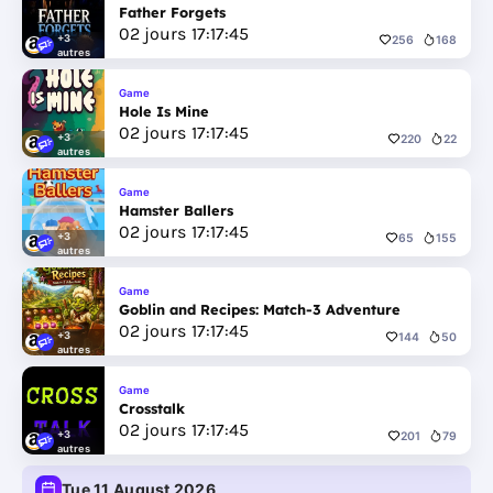
Father Forgets
02
jours
17
:
17
:
44
+3
256
168
autres
Game
Hole Is Mine
02
jours
17
:
17
:
44
+3
220
22
autres
Game
Hamster Ballers
02
jours
17
:
17
:
44
+3
65
155
autres
Game
Goblin and Recipes: Match-3 Adventure
02
jours
17
:
17
:
44
+3
144
50
autres
Game
Crosstalk
02
jours
17
:
17
:
44
+3
201
79
autres
Tue 11 August 2026