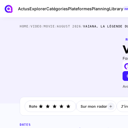
Actus
Library
Explorer
Catégories
Plateformes
Planning
n
HOME
/
VIDEO
/
MOVIE
/
AUGUST 2026
/
VAIANA, LA LÉGENDE D
R
Fa
Av
Rate
Sur mon radar
J'ir
DATES