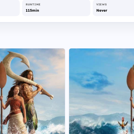
RUNTIME
VIEWS
115min
Never