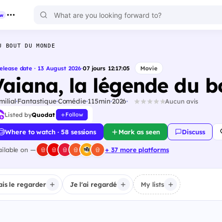
ew
U BOUT DU MONDE
elease date · 13 August 2026
·
07
jours
12
:
17
:
03
Movie
Vaiana, la légende du 
milial
Fantastique
Comédie
115min
2026
Aucun avis
Listed by
Quodat
Follow
Where to watch · 58 sessions
Mark as seen
Discuss
ailable on —
+ 37 more platforms
ais le regarder
Je l'ai regardé
My lists