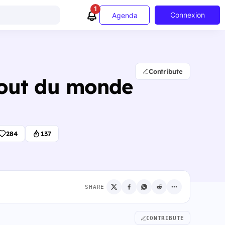
1
Connexion
Agenda
Contribute
bout du monde
284
137
SHARE
CONTRIBUTE