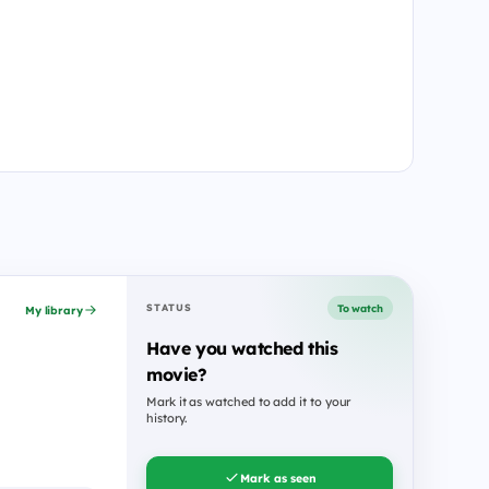
To watch
STATUS
My library
Have you watched this
movie?
Mark it as watched to add it to your
history.
Mark as seen