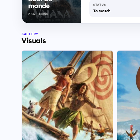
monde
STATUS
To watch
2026 · 115min
GALLERY
Visuals