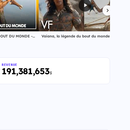
VAIANA, LA LÉGENDE DU BOUT DU MONDE - Bande-annonce VF
Vaiana, la légende du bout du monde (2026) - Nouvelle bande-annonce (VF) | Disney
REVENUE
191,381,653
$