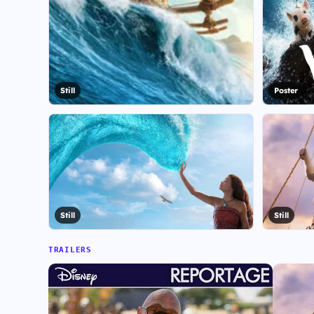
Still
Poster
Still
Still
TRAILERS