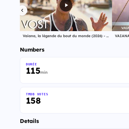
Vaiana, la légende du bout du monde (2026) - Reportage : Les coulisses | Disney
Numbers
DURÉE
115
min
TMDB VOTES
158
Details