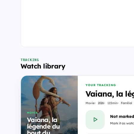
TRACKING
Watch library
YOUR TRACKING
Vaiana, la l
Movie
2026
115min
Familial
MOVIE
Not marked
Vaiana, la
Mark it as watc
légende du
bout du