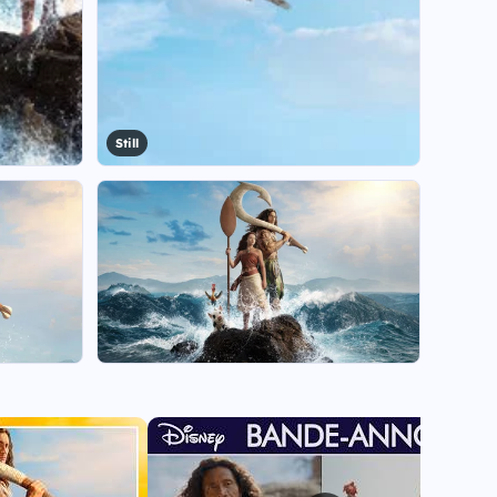
Still
+23
View all 30 visuals