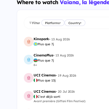
Where to watch
Vaiana, la légend
Filter
Platforms
Country
▾
▾
Kinopark
•
13 Aug 2026
Plus que 7j
CinemaPlus
•
13 Aug 2026
Plus que 7j
6+
UCI Cinemas
•
19 Aug 2026
Plus que 13j
UCI Cinemas
•
20 Jul 2026
C'est déjà sorti
Avant première (Giffoni Film Festival)