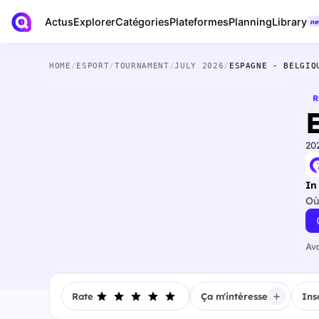
Actus
Library
Explorer
Catégories
Plateformes
Planning
n
HOME
/
ESPORT
/
TOURNAMENT
/
JULY 2026
/
ESPAGNE - BELGIQ
R
20
In
Où
Av
Rate
Ça m'intéresse
Ins