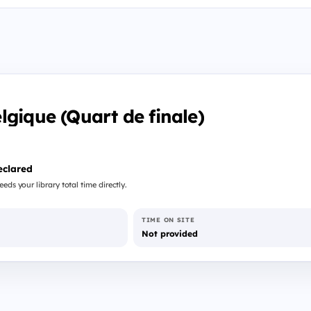
lgique (Quart de finale)
eclared
eds your library total time directly.
TIME ON SITE
Not provided