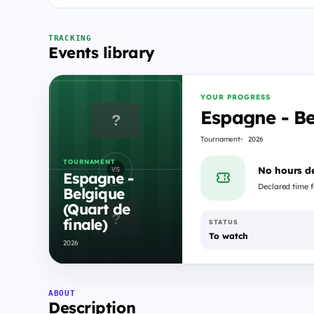
TRACKING
Events library
YOUR PROGRESS
Espagne - Be
Tournament
2026
TOURNAMENT
No hours d
Espagne -
Declared time fe
Belgique
(Quart de
finale)
STATUS
To watch
2026
ABOUT
Description