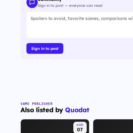
Sign in to post — everyone can read
Sign in to post
SAME PUBLISHER
Also listed by
Quodat
AOÛ
07