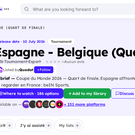
ew
UE (QUART DE FINALE)
elease date · 10 July 2026
Tournament
Espagne - Belgique (Qua
26
Tournament
Esport
Aucun avis
Listed by
Quodat
Follow
 brief —
Coupe du Monde 2026 — Quart de finale. Espagne affronte B
 regarder en France : beIN Sports.
Where to watch · 186 options
Add to my library
Discuss
ailable on —
+ 151 more platforms
crit
J'y ai assisté
My lists