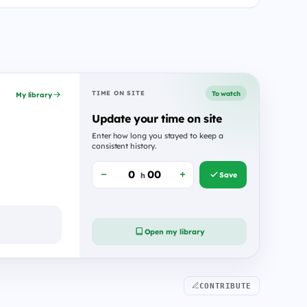
To watch
TIME ON SITE
My library
Update your time on site
Enter how long you stayed to keep a
consistent history.
Save
h
Open my library
CONTRIBUTE