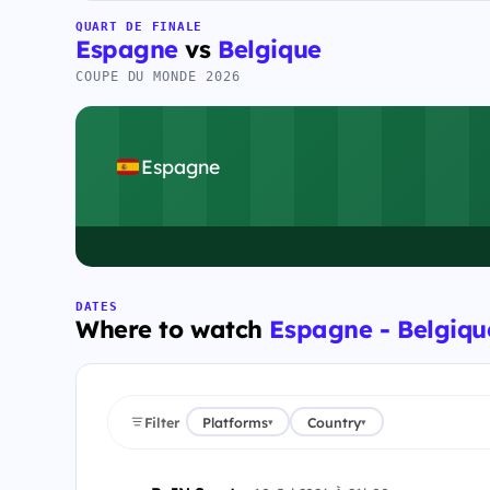
QUART DE FINALE
Espagne
vs
Belgique
COUPE DU MONDE 2026
Espagne
DATES
Where to watch
Espagne - Belgique
Filter
Platforms
Country
▾
▾