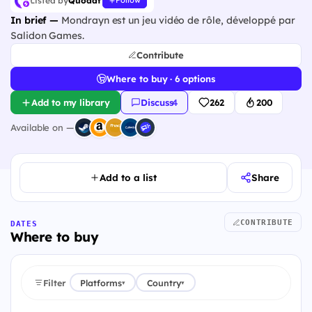
Listed by
Quodat
Follow
In brief —
Mondrayn est un jeu vidéo de rôle, développé par
Salidon Games.
Contribute
Where to buy · 6 options
Add to my library
Discuss
·
4
262
200
Available on —
Add to a list
Share
CONTRIBUTE
DATES
Where to buy
Filter
Platforms
Country
▾
▾