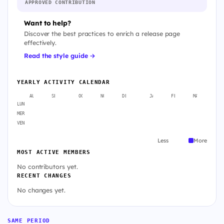
APPROVED CONTRIBUTION
Want to help?
Discover the best practices to enrich a release page
effectively.
Read the style guide →
YEARLY ACTIVITY CALENDAR
AUG
SEP
OCT
NOV
DEC
JAN
FEB
MAR
A
LUN
MER
VEN
Less
More
MOST ACTIVE MEMBERS
No contributors yet.
RECENT CHANGES
No changes yet.
SAME PERIOD