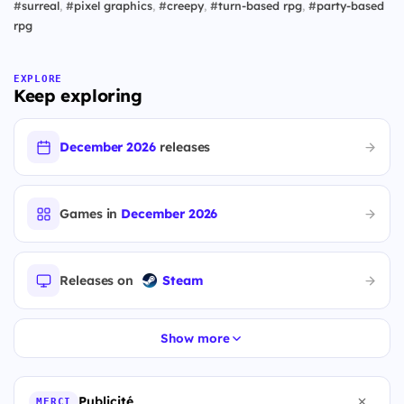
#
surreal
,
#
pixel graphics
,
#
creepy
,
#
turn-based rpg
,
#
party-based
rpg
EXPLORE
Keep exploring
December 2026
releases
Games in
December 2026
Releases on
Steam
Show more
Publicité
MERCI