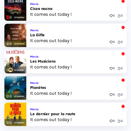
Movie
Cisza nocna
It comes out today !
0
0
+2 autres
Movie
La Gifle
It comes out today !
0
0
+2 autres
Movie
Les Musiciens
It comes out today !
0
0
+2 autres
Movie
Planètes
It comes out today !
0
0
+2 autres
Movie
Le dernier pour la route
It comes out today !
0
0
+2 autres