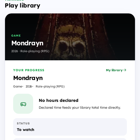
Play library
GAME
Mondrayn
2026 · Role-playing (RPG)
YOUR PROGRESS
My library
Mondrayn
Game
2026
Role-playing (RPG)
No hours declared
Declared time feeds your library total time directly.
STATUS
To watch