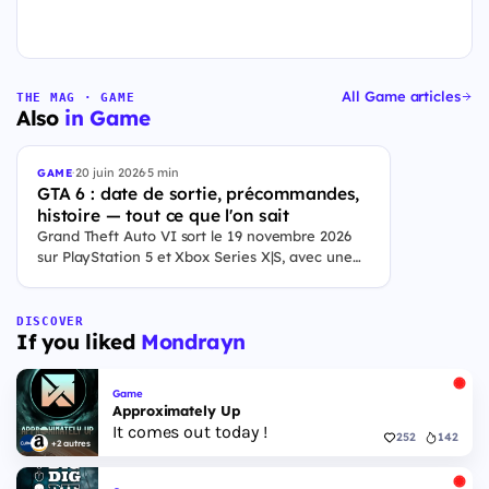
All Game articles
THE MAG · GAME
Also
in Game
·
20 juin 2026
·
5 min
GAME
GTA 6 : date de sortie, précommandes,
histoire — tout ce que l'on sait
Grand Theft Auto VI sort le 19 novembre 2026
sur PlayStation 5 et Xbox Series X|S, avec une
ouverture des précommandes le 25 juin 2026. Le
jeu se déroule à Leonida, État fictif inspiré de la
Floride, et sa ville Vice City. Il met en scène
DISCOVER
If you liked
Mondrayn
pour la première fois un duo de protagonistes
jouables, Jason et Lucia, cette dernière étant la
première héroïne jouable d'un GTA principal.
Game
Approximately Up
It comes out today !
252
142
+2 autres