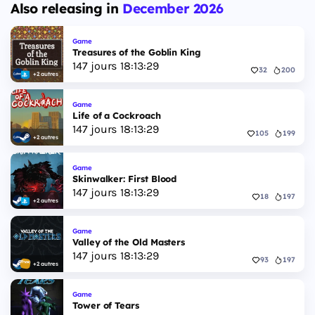
Also releasing in
December 2026
Game
Treasures of the Goblin King
147
jours
18
:
13
:
28
32
200
+2 autres
Game
Life of a Cockroach
147
jours
18
:
13
:
28
105
199
+2 autres
Game
Skinwalker: First Blood
147
jours
18
:
13
:
28
18
197
+2 autres
Game
Valley of the Old Masters
147
jours
18
:
13
:
28
93
197
+2 autres
Game
Tower of Tears