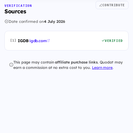
CONTRIBUTE
VERIFICATION
Sources
Date confirmed on
4 July 2026
IGDB
·
igdb.com
[1]
VERIFIED
This page may contain
affiliate purchase links
. Quodat may
earn a commission at no extra cost to you.
Learn more
.