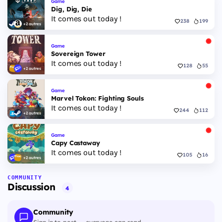
Game
Dig, Dig, Die
It comes out today !
238
199
+2 autres
Game
Sovereign Tower
It comes out today !
128
55
+2 autres
Game
Marvel Tokon: Fighting Souls
It comes out today !
244
112
+2 autres
Game
Capy Castaway
It comes out today !
105
16
+2 autres
COMMUNITY
Discussion
4
Community