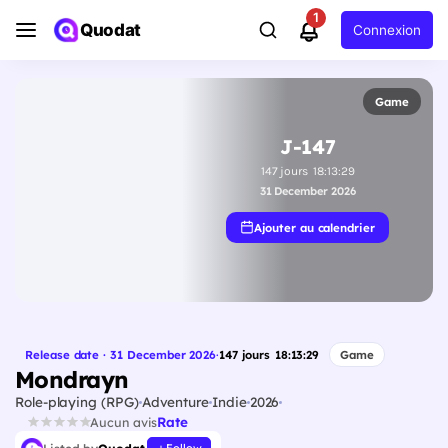
1
Quodat
Connexion
Game
J-147
147
jours
18
:
13
:
28
31 December 2026
Ajouter au calendrier
Release date · 31 December 2026
·
147
jours
18
:
13
:
28
Game
Mondrayn
Role-playing (RPG)
Adventure
Indie
2026
Rate
Aucun avis