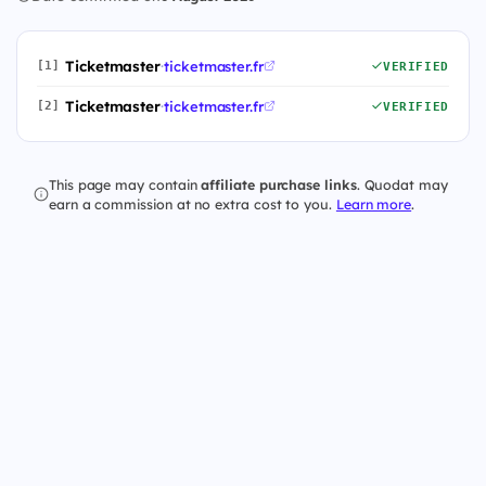
Ticketmaster
·
ticketmaster.fr
[1]
VERIFIED
Ticketmaster
·
ticketmaster.fr
[2]
VERIFIED
This page may contain
affiliate purchase links
. Quodat may
earn a commission at no extra cost to you.
Learn more
.