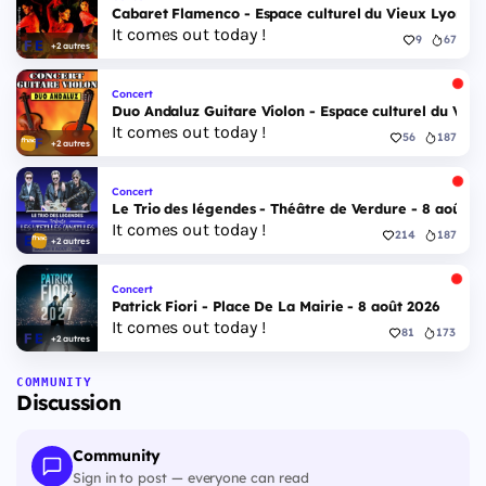
Cabaret Flamenco - Espace culturel du Vieux Lyon - 
It comes out today !
9
67
+2 autres
Concert
Duo Andaluz Guitare Violon - Espace culturel du Vieu
It comes out today !
56
187
+2 autres
Concert
Le Trio des légendes - Théâtre de Verdure - 8 août 2
It comes out today !
214
187
+2 autres
Concert
Patrick Fiori - Place De La Mairie - 8 août 2026
It comes out today !
81
173
+2 autres
COMMUNITY
Discussion
Community
Sign in to post — everyone can read