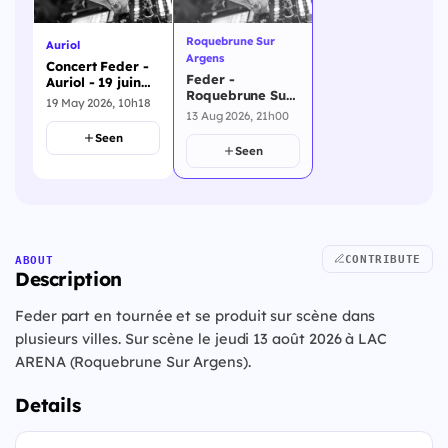
Roquebrune Sur
Auriol
Argens
Concert Feder -
Feder -
Auriol - 19 juin
Roquebrune Sur
2026
19 May 2026, 10h18
Argens - 13 août
13 Aug 2026, 21h00
2026
Seen
Seen
CONTRIBUTE
ABOUT
Description
Feder part en tournée et se produit sur scène dans
plusieurs villes. Sur scène le jeudi 13 août 2026 à LAC
ARENA (Roquebrune Sur Argens).
Details