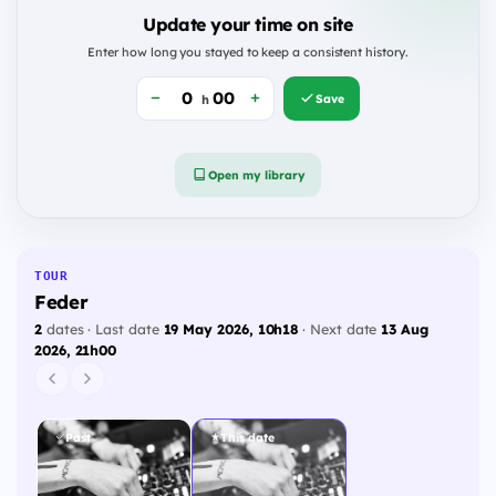
Update your time on site
Enter how long you stayed to keep a consistent history.
Save
h
Open my library
TOUR
Feder
2
dates · Last date
19 May 2026, 10h18
· Next date
13 Aug
2026, 21h00
Past
This date