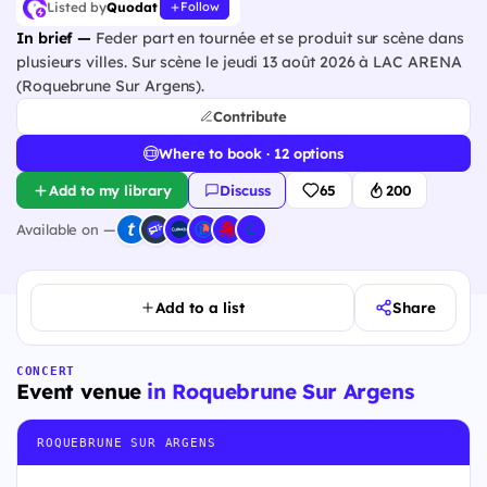
Listed by
Quodat
Follow
In brief —
Feder part en tournée et se produit sur scène dans
plusieurs villes. Sur scène le jeudi 13 août 2026 à LAC ARENA
(Roquebrune Sur Argens).
Contribute
Where to book · 12 options
Add to my library
Discuss
65
200
Available on —
Add to a list
Share
CONCERT
Event venue
in Roquebrune Sur Argens
ROQUEBRUNE SUR ARGENS