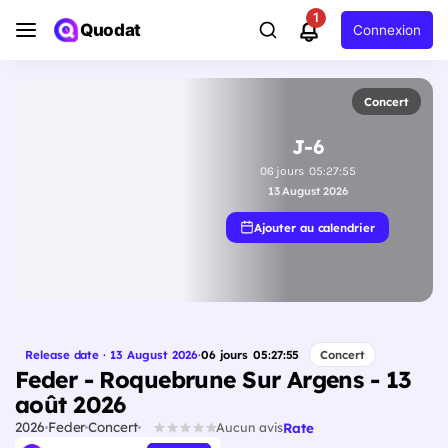
1
Quodat
Connexion
Concert
J-6
06
jours
05
:
27
:
54
13 August 2026
Ajouter au calendrier
Release date · 13 August 2026
·
06
jours
05
:
27
:
54
Concert
Feder - Roquebrune Sur Argens - 13
août 2026
2026
Feder
Concert
Rate
Aucun avis