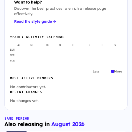
Want to help?
Discover the best practices to enrich a release page
effectively.
Read the style guide →
YEARLY ACTIVITY CALENDAR
AUG
SEP
OCT
NOV
DEC
JAN
FEB
MAR
A
LUN
MER
VEN
Less
More
MOST ACTIVE MEMBERS
No contributors yet.
RECENT CHANGES
No changes yet.
SAME PERIOD
Also releasing in
August 2026