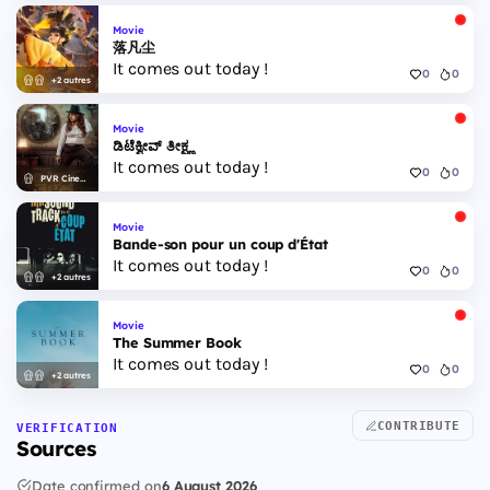
Movie
落凡尘
It comes out today !
0
0
+2 autres
Movie
ಡಿಟೆಕ್ವೀವ್ ತೀಕ್ಷ್ಣ
It comes out today !
0
0
PVR Cinemas
Movie
Bande-son pour un coup d'État
It comes out today !
0
0
+2 autres
Movie
The Summer Book
It comes out today !
0
0
+2 autres
CONTRIBUTE
VERIFICATION
Sources
Date confirmed on
6 August 2026