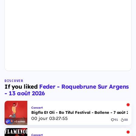
DISCOVER
If you liked
Feder - Roquebrune Sur Argens
- 13 août 2026
Concert
Bigflo Et Oli - Bo Tiful Festival - Bollene - 7 août 2026
00
jour
03
:
27
:
54
91
88
+2 autres
Concert