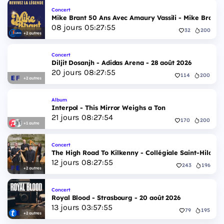
Concert
Mike Brant 50 Ans Avec Amaury Vassili - Mike Brant 5
08
jours
05
:
27
:
54
32
200
+2 autres
Concert
Diljit Dosanjh - Adidas Arena - 28 août 2026
20
jours
08
:
27
:
54
114
200
+2 autres
Album
Interpol - This Mirror Weighs a Ton
21
jours
08
:
27
:
53
170
200
+1 autre
Concert
The High Road To Kilkenny - Collégiale Saint-Hildeve
12
jours
08
:
27
:
54
243
196
+2 autres
Concert
Royal Blood - Strasbourg - 20 août 2026
13
jours
03
:
57
:
54
79
195
+2 autres