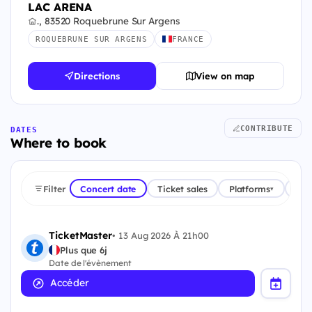
LAC ARENA
., 83520 Roquebrune Sur Argens
ROQUEBRUNE SUR ARGENS
FRANCE
Directions
View on map
CONTRIBUTE
DATES
Where to book
Filter
Concert date
Ticket sales
Platforms
Cou
▾
TicketMaster
•
13 Aug 2026 À 21h00
Plus que 6j
Date de l'évènement
Accéder