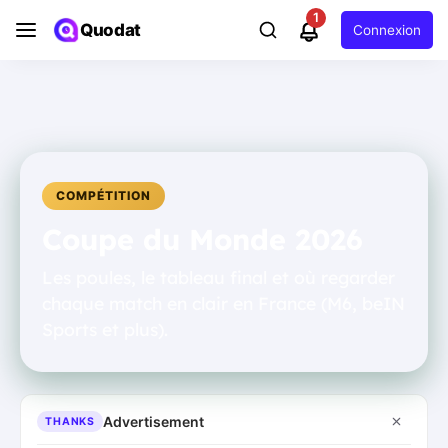
1
Quodat
Connexion
COMPÉTITION
Coupe du Monde 2026
Les poules, le tableau final et où regarder
chaque match en clair en France (M6, beIN
Sports et plus).
Advertisement
THANKS