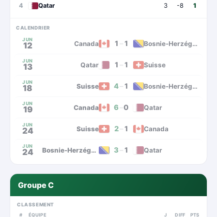
4
Qatar
3
-8
1
CALENDRIER
JUN
1
–
1
Canada
Bosnie-Herzégovine
12
JUN
1
–
1
Qatar
Suisse
13
JUN
4
–
1
Suisse
Bosnie-Herzégovine
18
JUN
6
–
0
Canada
Qatar
19
JUN
2
–
1
Suisse
Canada
24
JUN
3
–
1
Bosnie-Herzégovine
Qatar
24
Groupe C
CLASSEMENT
#
ÉQUIPE
J
DIFF
PTS