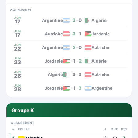
CALENDRIER
JUN
3
–
0
Argentine
Algérie
17
JUN
3
–
1
Autriche
Jordanie
17
JUN
2
–
0
Argentine
Autriche
22
JUN
1
–
2
Jordanie
Algérie
23
JUN
3
–
3
Algérie
Autriche
28
JUN
1
–
3
Jordanie
Argentine
28
Groupe K
CLASSEMENT
#
ÉQUIPE
J
DIFF
PTS