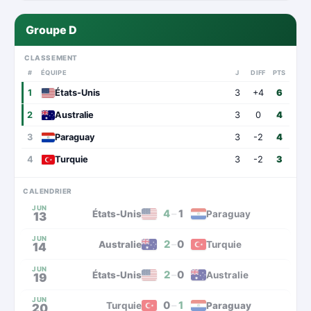
Groupe D
CLASSEMENT
#
ÉQUIPE
J
DIFF
PTS
1
États-Unis
3
+4
6
2
Australie
3
0
4
3
Paraguay
3
-2
4
4
Turquie
3
-2
3
CALENDRIER
JUN
4
–
1
États-Unis
Paraguay
13
JUN
2
–
0
Australie
Turquie
14
JUN
2
–
0
États-Unis
Australie
19
JUN
0
–
1
Turquie
Paraguay
20