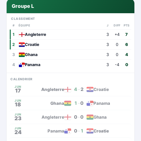
Groupe L
CLASSEMENT
#
ÉQUIPE
J
DIFF
PTS
1
Angleterre
3
+4
7
2
Croatie
3
0
6
3
Ghana
3
0
4
4
Panama
3
-4
0
CALENDRIER
JUN
4
–
2
Angleterre
Croatie
17
JUN
1
–
0
Ghana
Panama
18
JUN
0
–
0
Angleterre
Ghana
23
JUN
0
–
1
Panama
Croatie
24