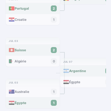
Portugal
2
Croatie
1
JUL 03
Suisse
2
Algérie
0
JUL 07
Argentine
3
Égypte
2
JUL 03
Australie
1
Égypte
1