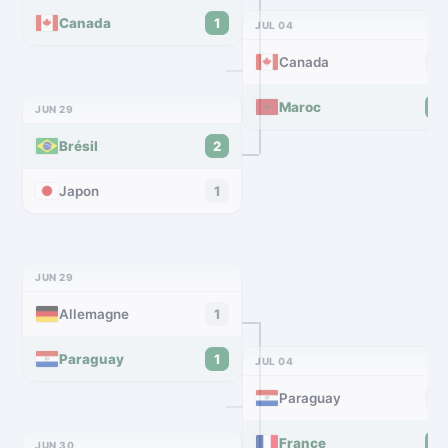
Canada
1
JUL 04
Canada
0
Maroc
3
JUN 29
Brésil
2
Japon
1
JUN 29
Allemagne
1
Paraguay
1
JUL 04
Paraguay
0
France
1
JUN 30