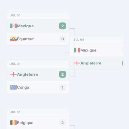
JUL 01
Mexique
2
Équateur
0
JUL 06
Mexique
2
Angleterre
3
JUL 01
Angleterre
2
Congo
1
JUL 01
Belgique
2