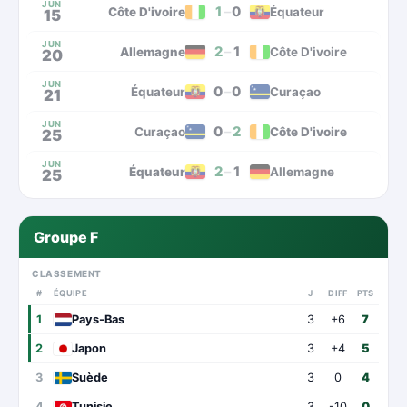
JUN
1
–
0
Côte D'ivoire
Équateur
15
JUN
2
–
1
Allemagne
Côte D'ivoire
20
JUN
0
–
0
Équateur
Curaçao
21
JUN
0
–
2
Curaçao
Côte D'ivoire
25
JUN
2
–
1
Équateur
Allemagne
25
Groupe F
CLASSEMENT
#
ÉQUIPE
J
DIFF
PTS
1
Pays-Bas
3
+6
7
2
Japon
3
+4
5
3
Suède
3
0
4
4
Tunisie
3
-10
0