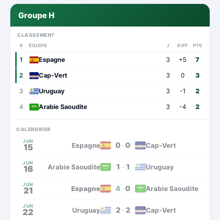
Groupe H
CLASSEMENT
#
ÉQUIPE
J
DIFF
PTS
1
Espagne
3
+5
7
2
Cap-Vert
3
0
3
3
Uruguay
3
-1
2
4
Arabie Saoudite
3
-4
2
CALENDRIER
JUN
0
–
0
Espagne
Cap-Vert
15
JUN
1
–
1
Arabie Saoudite
Uruguay
16
JUN
4
–
0
Espagne
Arabie Saoudite
21
JUN
2
–
2
Uruguay
Cap-Vert
22