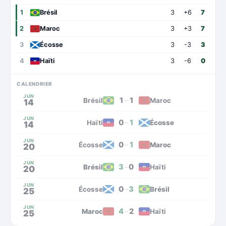
1
Brésil
3
+6
7
2
Maroc
3
+3
7
3
Écosse
3
-3
3
4
Haïti
3
-6
0
CALENDRIER
JUN
1
–
1
Brésil
Maroc
14
JUN
0
–
1
Haïti
Écosse
14
JUN
0
–
1
Écosse
Maroc
20
JUN
3
–
0
Brésil
Haïti
20
JUN
0
–
3
Écosse
Brésil
25
JUN
4
–
2
Maroc
Haïti
25