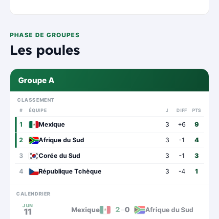
PHASE DE GROUPES
Les poules
Groupe A
CLASSEMENT
#
ÉQUIPE
J
DIFF
PTS
1
Mexique
3
+6
9
2
Afrique du Sud
3
-1
4
3
Corée du Sud
3
-1
3
4
République Tchèque
3
-4
1
CALENDRIER
JUN
2
–
0
Mexique
Afrique du Sud
11