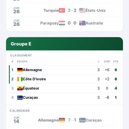
JUN
3
–
2
Turquie
États-Unis
26
JUN
0
–
0
Paraguay
Australie
26
Groupe E
CLASSEMENT
#
ÉQUIPE
J
DIFF
PTS
1
Allemagne
3
+6
6
2
Côte D'ivoire
3
+2
6
3
Équateur
3
0
4
4
Curaçao
3
-8
1
CALENDRIER
JUN
7
–
1
Allemagne
Curaçao
14