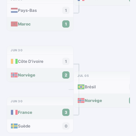
Pays-Bas
1
Maroc
1
JUN 30
Côte D'ivoire
1
Norvège
2
JUL 05
Brésil
1
Norvège
2
JUN 30
France
3
Suède
0