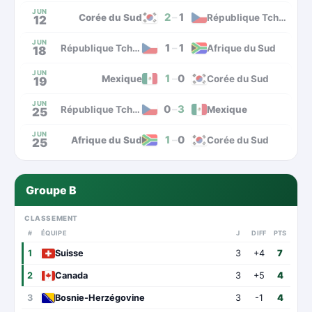
JUN
2
–
1
Corée du Sud
République Tchèque
12
JUN
1
–
1
République Tchèque
Afrique du Sud
18
JUN
1
–
0
Mexique
Corée du Sud
19
JUN
0
–
3
République Tchèque
Mexique
25
JUN
1
–
0
Afrique du Sud
Corée du Sud
25
Groupe B
CLASSEMENT
#
ÉQUIPE
J
DIFF
PTS
1
Suisse
3
+4
7
2
Canada
3
+5
4
3
Bosnie-Herzégovine
3
-1
4