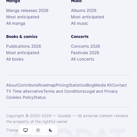
Manga
Music
Manga releases 2026
Albums 2026
Most anticipated
Most anticipated
All manga
All music
Books & comics
Concerts
Publications 2026
Concerts 2026
Most anticipated
Festivals 2026
All books
All concerts
About
Contribute
Roadmap
Pricing
Statistics
Blog
Media Kit
Contact
TV Time alternative
Terms and Conditions
Legal and Privacy
Cookies Policy
Status
Copyright © 2020-2026 — Quodat — All external content remains
the property of the rightful owner
Theme