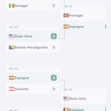
Sénégal
2
JUL 06
Portugal
0
Espagne
1
JUL 02
États-Unis
2
Bosnie-Herzégovine
0
JUL 02
Espagne
3
Autriche
0
JUL 07
États-Unis
1
Belgique
4
JUL 03