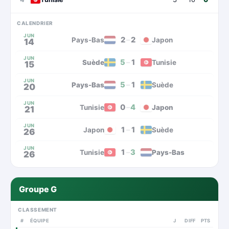
CALENDRIER
JUN
2
–
2
Pays-Bas
Japon
14
JUN
5
–
1
Suède
Tunisie
15
JUN
5
–
1
Pays-Bas
Suède
20
JUN
0
–
4
Tunisie
Japon
21
JUN
1
–
1
Japon
Suède
26
JUN
1
–
3
Tunisie
Pays-Bas
26
Groupe G
CLASSEMENT
#
ÉQUIPE
J
DIFF
PTS