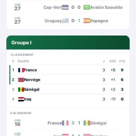
JUN
0
–
0
Cap-Vert
Arabie Saoudite
27
JUN
0
–
1
Uruguay
Espagne
27
Groupe I
CLASSEMENT
#
ÉQUIPE
J
DIFF
PTS
1
France
3
+8
9
2
Norvège
3
+1
6
3
Sénégal
3
+2
3
4
Iraq
3
-11
0
CALENDRIER
JUN
3
–
1
France
Sénégal
16
JUN