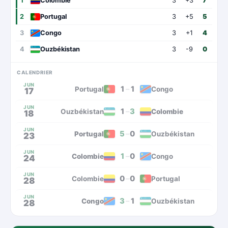
1
Colombie
3
+3
7
2
Portugal
3
+5
5
3
Congo
3
+1
4
4
Ouzbékistan
3
-9
0
CALENDRIER
JUN
1
–
1
Portugal
Congo
17
JUN
1
–
3
Ouzbékistan
Colombie
18
JUN
5
–
0
Portugal
Ouzbékistan
23
JUN
1
–
0
Colombie
Congo
24
JUN
0
–
0
Colombie
Portugal
28
JUN
3
–
1
Congo
Ouzbékistan
28