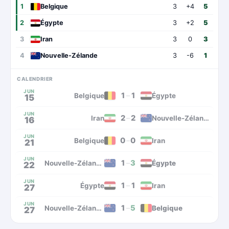
1
Belgique
3
+4
5
2
Égypte
3
+2
5
3
Iran
3
0
3
4
Nouvelle-Zélande
3
-6
1
CALENDRIER
JUN
1
–
1
Belgique
Égypte
15
JUN
2
–
2
Iran
Nouvelle-Zélande
16
JUN
0
–
0
Belgique
Iran
21
JUN
1
–
3
Nouvelle-Zélande
Égypte
22
JUN
1
–
1
Égypte
Iran
27
JUN
1
–
5
Nouvelle-Zélande
Belgique
27