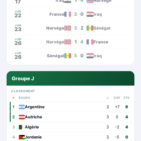
1
–
4
Iraq
Norvège
17
JUN
3
–
0
France
Iraq
22
JUN
3
–
2
Norvège
Sénégal
23
JUN
1
–
4
Norvège
France
26
JUN
5
–
0
Sénégal
Iraq
26
Groupe J
CLASSEMENT
#
ÉQUIPE
J
DIFF
PTS
1
Argentine
3
+7
9
2
Autriche
3
0
4
3
Algérie
3
-2
4
4
Jordanie
3
-5
0