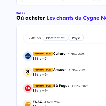
DATES
Où acheter
Les chants du Cygne No
Affiner
Plateformes
Pays
▾
▾
Cultura
•
4 Nov. 2026
PROMOTION
Bientôt
Amazon
•
4 Nov. 2026
PROMOTION
Bientôt
BD Fugue
•
4 Nov. 2026
PROMOTION
Bientôt
FNAC
•
4 Nov. 2026