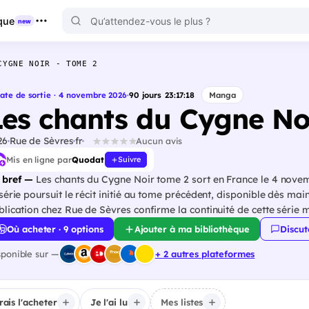
que
new
CYGNE NOIR - TOME 2
ate de sortie · 4 novembre 2026
·
90
jours
23
:
17
:
18
Manga
Les chants du Cygne No
26
Rue de Sèvres
fr
Aucun avis
Mis en ligne par
Quodat
Suivre
 bref —
Les chants du Cygne Noir tome 2 sort en France le 4 nov
 série poursuit le récit initié au tome précédent, disponible dès main
blication chez Rue de Sèvres confirme la continuité de cette série
Où acheter · 9 options
Ajouter à ma bibliothèque
Discut
sponible sur —
+ 2 autres plateformes
irais l'acheter
Je l'ai lu
Mes listes