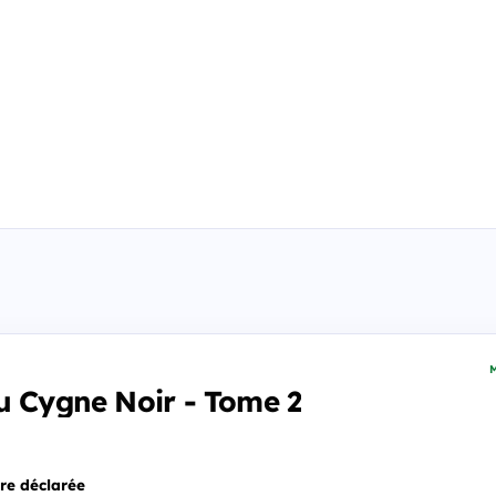
M
u Cygne Noir - Tome 2
re déclarée