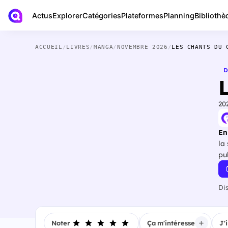
Actus
Bibliothè
Explorer
Catégories
Plateformes
Planning
ACCUEIL
/
LIVRES
/
MANGA
/
NOVEMBRE 2026
/
LES CHANTS DU 
D
20
En
la
pu
Di
Noter
Ça m'intéresse
J'