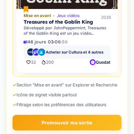
Mise en avant
Jeux vidéos
2026
Treasures of the Goblin King
Développé par JohnPeppermint, Treasures
of the Goblin King est un jeu vidéo
d'aventure.
146
jours
03
:
06
:
54
Acheter sur Cultura et 4 autres
32
200
Quodat
✓
Section "Mise en avant" sur Explorer et Recherche
✓
Icône de signet visible partout
✓
Filtrage selon les préférences des utilisateurs
Promouvoir ma sortie