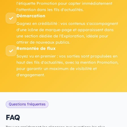
l'étiquette Promotion pour capter immédiatement
l'attention dans les fils d'actualités.
Démarcation
✓
Gagnez en crédibilité : vos contenus s'accompagnent
d'une icône de marque-page et apparaissent dans
une section dédiée de l'Exploration, idéale pour
attirer de nouveaux publics.
Remontée de flux
✓
Soyez vu en premier : vos sorties sont propulsées en
haut des fils d'actualités, avec la mention Promotion,
pour garantir un maximum de visibilité et
d'engagement.
Questions fréquentes
FAQ