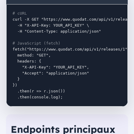
# cURL
curl -X GET "https://www.quodat.com/api/v1/releases
  -H "X-API-Key: YOUR_API_KEY" \

  -H "Content-Type: application/json"

# JavaScript (fetch)
fetch("https://www.quodat.com/api/v1/releases/1", {
  method: "GET",

  headers: {

    "X-API-Key": "YOUR_API_KEY",

    "Accept": "application/json"

  }

})

  .then(r => r.json())

  .then(console.log);
Endpoints principaux