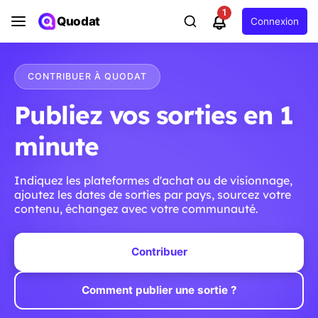
1
Quodat
Connexion
CONTRIBUER À QUODAT
Publiez vos sorties en 1
minute
Indiquez les plateformes d'achat ou de visionnage,
ajoutez les dates de sorties par pays, sourcez votre
contenu, échangez avec votre communauté.
Contribuer
Comment publier une sortie ?