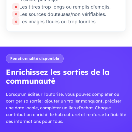
Les titres trop longs ou remplis d'emojis.
✗
Les sources douteuses/non vérifiables.
✗
Les images floues ou trop lourdes.
✗
Fonctionnalité disponible
Enrichissez les sorties de la
communauté
Lorsqu'un éditeur l'autorise, vous pouvez compléter ou
corriger sa sortie : ajouter un trailer manquant, préciser
une date locale, compléter un lien d'achat. Chaque
contribution enrichit le hub culturel et renforce la fiabilité
des informations pour tous.