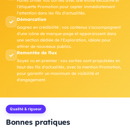
Faites briller vos sorties avec une étoile exclusive et
l'étiquette Promotion pour capter immédiatement
l'attention dans les fils d'actualités.
Démarcation
✓
Gagnez en crédibilité : vos contenus s'accompagnent
d'une icône de marque-page et apparaissent dans
une section dédiée de l'Exploration, idéale pour
attirer de nouveaux publics.
Remontée de flux
✓
Soyez vu en premier : vos sorties sont propulsées en
haut des fils d'actualités, avec la mention Promotion,
pour garantir un maximum de visibilité et
d'engagement.
Qualité & rigueur
Bonnes pratiques