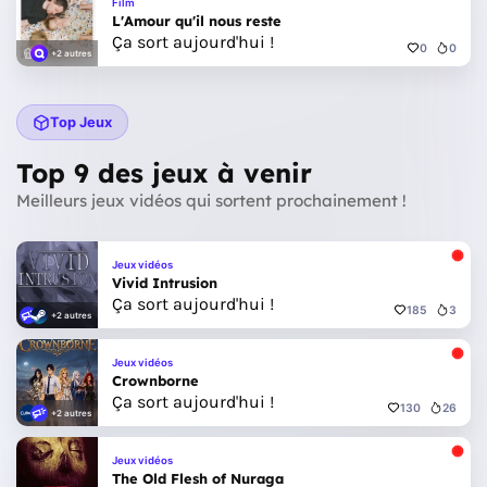
Film
L'Amour qu'il nous reste
Ça sort aujourd'hui !
0
0
+2 autres
Top Jeux
Top 9 des jeux à venir
Meilleurs jeux vidéos qui sortent prochainement !
Jeux vidéos
Vivid Intrusion
Ça sort aujourd'hui !
185
3
+2 autres
Jeux vidéos
Crownborne
Ça sort aujourd'hui !
130
26
+2 autres
Jeux vidéos
The Old Flesh of Nuraga