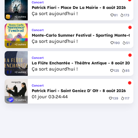
Concert
Patrick Fiori - Place De La Mairie - 8 août 2026
Ça sort aujourd'hui !
81
173
+2 autres
Concert
Monte-Carlo Summer Festival - Sporting Monte-Carlo 
Ça sort aujourd'hui !
190
51
+2 autres
Concert
La Flûte Enchantée - Théâtre Antique - 8 août 2026
Ça sort aujourd'hui !
125
85
+2 autres
Concert
Patrick Fiori - Saint Geniez D' Olt - 8 août 2026
01
jour
03
:
24
:
42
139
117
+2 autres