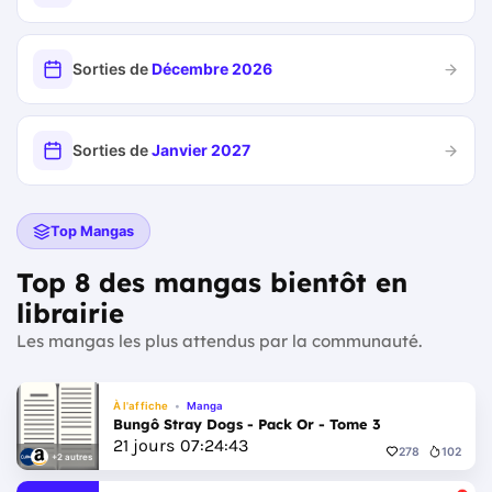
Sorties de
Décembre 2026
Sorties de
Janvier 2027
Top Mangas
Top 8 des mangas bientôt en
librairie
Les mangas les plus attendus par la communauté.
À l'affiche
Manga
Bungô Stray Dogs - Pack Or - Tome 3
21
jours
07
:
24
:
41
278
102
+2 autres