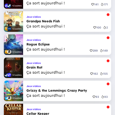
Ça sort aujourd'hui !
141
171
+2 autres
Jeux vidéos
Grandpa Needs Fish
Ça sort aujourd'hui !
100
2
+2 autres
Jeux vidéos
Rogue Eclipse
Ça sort aujourd'hui !
299
149
+2 autres
Jeux vidéos
Grain Rot
Ça sort aujourd'hui !
162
155
+2 autres
Jeux vidéos
Grizzy & the Lemmings: Crazy Party
Ça sort aujourd'hui !
93
93
+2 autres
Jeux vidéos
Cellar Keeper