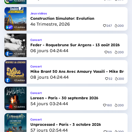
+2 autres
Jeux vidéos
Construction Simulator: Evolution
4e Trimestre, 2026
247
200
+2 autres
Concert
Feder - Roquebrune Sur Argens - 13 août 2026
06
jours
04
:
24
:
42
65
200
+2 autres
Concert
Mike Brant 50 Ans Avec Amaury Vassili - Mike Brant 
08
jours
04
:
24
:
42
32
200
+2 autres
Concert
Loreen - Paris - 30 septembre 2026
54
jours
03
:
24
:
42
160
200
+2 autres
Concert
Unprocessed - Paris - 3 octobre 2026
57
jours
02
:
54
:
42
119
200