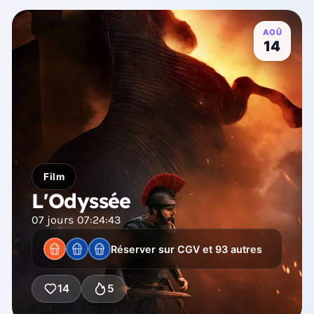
AOÛ
14
Film
L'Odyssée
07
jours
07
:
24
:
41
Réserver sur CGV et 93 autres
14
5