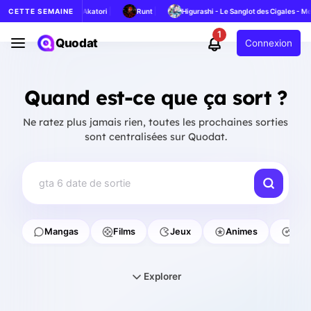
|
|
|
|
se
CETTE SEMAINE
Akatori
Runt
Higurashi - Le Sanglot des Cigales - Meg...
Тё
1
Quodat
Connexion
Quand est-ce que ça sort ?
Ne ratez plus jamais rien, toutes les prochaines sorties
sont centralisées sur Quodat.
concert cé
Mangas
Films
Jeux
Animes
Con
Explorer