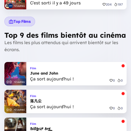
C'est sorti il y a 49 jours
204
197
+2 autres
Top Films
Top 9 des films bientôt au cinéma
Les films les plus attendus qui arrivent bientôt sur les
écrans.
Film
June and John
Ça sort aujourd'hui !
0
0
+2 autres
Film
落凡尘
Ça sort aujourd'hui !
0
0
+2 autres
Film
ಡಿಟೆಕ್ವೀವ್ ತೀಕ್ಷ್ಣ