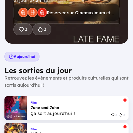
01
jour
07
:
24
:
41
Réserver sur Cinemaximum et 20 autres
0
0
Aujourd'hui
Les sorties du jour
Retrouvez les évènements et produits culturelles qui sont
sortis aujourd'hui !
Film
June and John
Ça sort aujourd'hui !
0
0
+2 autres
Film