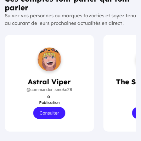
parler
Suivez vos personnes ou marques favorties et soyez tenu
au courant de leurs prochaines actualités en direct !
Astral Viper
The St
@commander_smoke28
@r
0
Publication
P
Consulter
C