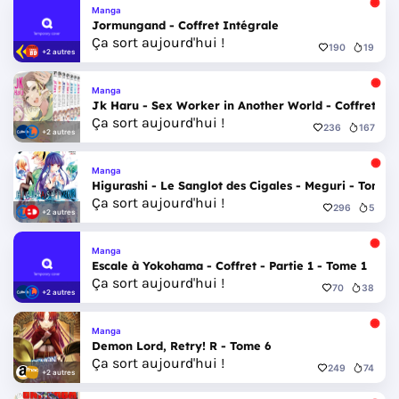
Manga
Jormungand - Coffret Intégrale
Ça sort aujourd'hui !
190
19
+2 autres
Manga
Jk Haru - Sex Worker in Another World - Coffret In
Ça sort aujourd'hui !
236
167
+2 autres
Manga
Higurashi - Le Sanglot des Cigales - Meguri - Tome 
Ça sort aujourd'hui !
296
5
+2 autres
Manga
Escale à Yokohama - Coffret - Partie 1 - Tome 1
Ça sort aujourd'hui !
70
38
+2 autres
Manga
Demon Lord, Retry! R - Tome 6
Ça sort aujourd'hui !
249
74
+2 autres