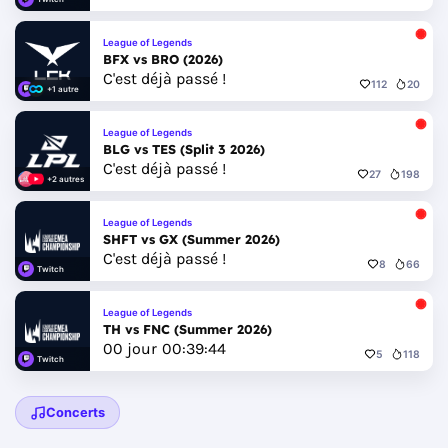
League of Legends
BFX vs BRO (2026)
C'est déjà passé !
112
20
+1 autre
League of Legends
BLG vs TES (Split 3 2026)
C'est déjà passé !
27
198
+2 autres
League of Legends
SHFT vs GX (Summer 2026)
C'est déjà passé !
8
66
Twitch
League of Legends
TH vs FNC (Summer 2026)
00
jour
00
:
39
:
42
5
118
Twitch
Concerts