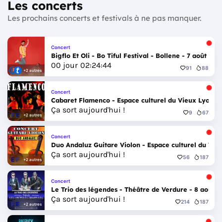
Les concerts
Les prochains concerts et festivals à ne pas manquer.
Concert
Bigflo Et Oli - Bo Tiful Festival - Bollene - 7 août 202
00
jour
02
:
24
:
42
91
88
+2 autres
Concert
Cabaret Flamenco - Espace culturel du Vieux Lyon - 
Ça sort aujourd'hui !
9
67
+2 autres
Concert
Duo Andaluz Guitare Violon - Espace culturel du Vie
Ça sort aujourd'hui !
56
187
+2 autres
Concert
Le Trio des légendes - Théâtre de Verdure - 8 août 2
Ça sort aujourd'hui !
214
187
+2 autres