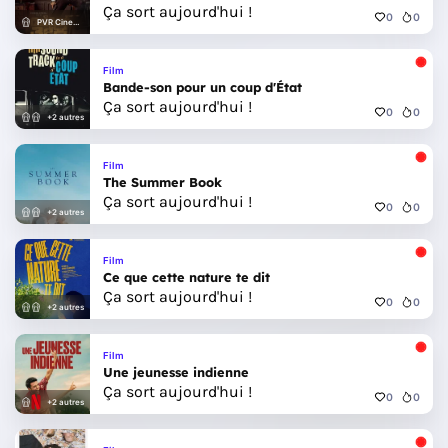
Ça sort aujourd'hui !
0
0
PVR Cinemas
Film
Bande-son pour un coup d'État
Ça sort aujourd'hui !
0
0
+2 autres
Film
The Summer Book
Ça sort aujourd'hui !
0
0
+2 autres
Film
Ce que cette nature te dit
Ça sort aujourd'hui !
0
0
+2 autres
Film
Une jeunesse indienne
Ça sort aujourd'hui !
0
0
+2 autres