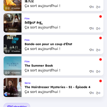
落凡尘
Ça sort aujourd'hui !
0
0
+2 autres
Film
ಡಿಟೆಕ್ವೀವ್ ತೀಕ್ಷ್ಣ
Ça sort aujourd'hui !
0
0
PVR Cinemas
Film
Bande-son pour un coup d'État
Ça sort aujourd'hui !
0
0
+2 autres
Film
The Summer Book
Ça sort aujourd'hui !
0
0
+2 autres
Série
The Hairdresser Mysteries - S1 - Épisode 4
Ça sort aujourd'hui !
0
0
+1 autre
Calendrier