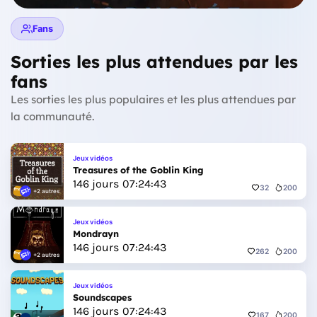
Fans
Sorties les plus attendues par les
fans
Les sorties les plus populaires et les plus attendues par
la communauté.
Jeux vidéos
Treasures of the Goblin King
146
jours
07
:
24
:
41
32
200
+2 autres
Jeux vidéos
Mondrayn
146
jours
07
:
24
:
41
262
200
+2 autres
Jeux vidéos
Soundscapes
146
jours
07
:
24
:
41
167
200