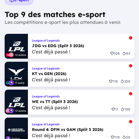
Top 9 des matches e-sport
Les compétitions e-sport les plus attendues à venir.
League of Legends
JDG vs EDG (Split 3 2026)
C'est déjà passé !
108
93
+2 autres
League of Legends
KT vs GEN (2026)
C'est déjà passé !
118
200
+1 autre
League of Legends
WE vs TT (Split 3 2026)
C'est déjà passé !
11
196
+2 autres
League of Legends
Round 4: DFM vs GAM (Split 3 2026)
C'est déjà passé !
119
56
Twitch