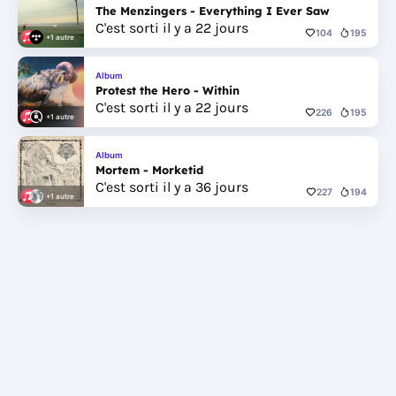
The Menzingers - Everything I Ever Saw
C'est sorti il y a 22 jours
104
195
+1 autre
Album
Protest the Hero - Within
C'est sorti il y a 22 jours
226
195
+1 autre
Album
Mortem - Morketid
C'est sorti il y a 36 jours
227
194
+1 autre