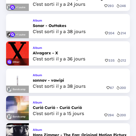
C'est sorti il y a 24 jours
293
246
+1 autre
Album
Sonar - Outtakes
C'est sorti il y a 38 jours
204
214
+1 autre
Album
Alvagarx - X
C'est sorti il y a 36 jours
335
212
Other
Album
sonnov - vawipi
C'est sorti il y a 38 jours
67
200
Bandcamp
Album
Curió Curió - Curió Curió
C'est sorti il y a 15 jours
294
200
Bandcamp
Album
Hans Zimmer - The Fan: Original Motion Picture Sco