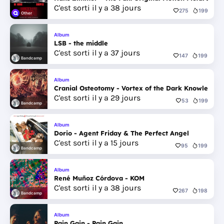
C'est sorti il y a 38 jours
275
199
Other
Album
LSB - the middle
C'est sorti il y a 37 jours
147
199
Bandcamp
Album
Cranial Osteotomy - Vortex of the Dark Knowledge
C'est sorti il y a 29 jours
53
199
Bandcamp
Album
Dorio - Agent Friday & The Perfect Angel
C'est sorti il y a 15 jours
95
199
Bandcamp
Album
René Muñoz Córdova - KOM
C'est sorti il y a 38 jours
267
198
Bandcamp
Album
Pain Gain - Pain Gain