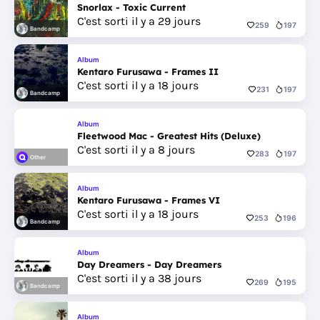
Snorlax - Toxic Current
C'est sorti il y a 29 jours
259
197
Bandcamp
Album
Kentaro Furusawa - Frames II
C'est sorti il y a 18 jours
231
197
Bandcamp
Album
Fleetwood Mac - Greatest Hits (Deluxe)
C'est sorti il y a 8 jours
283
197
Other
Album
Kentaro Furusawa - Frames VI
C'est sorti il y a 18 jours
253
196
Bandcamp
Album
Day Dreamers - Day Dreamers
C'est sorti il y a 38 jours
269
195
Bandcamp
Album