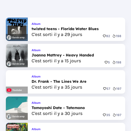
Album
twisted teens - Florida Water Blues
C'est sorti il y a 29 jours
82
198
Bandcamp
Album
Joanna Mattrey - Heavy Handed
C'est sorti il y a 15 jours
5
198
Bandcamp
Album
Dr. Frank - The Lines We Are
C'est sorti il y a 35 jours
57
197
Youtube
Album
Tomoyoshi Date - Tatemono
C'est sorti il y a 30 jours
35
197
Bandcamp
Album