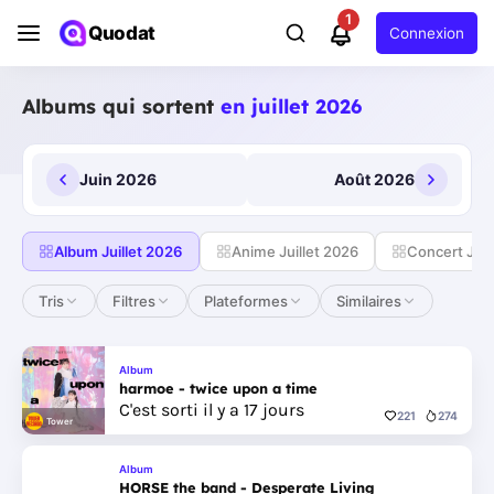
1
Quodat
Connexion
Albums qui sortent
en juillet 2026
Juin 2026
Août 2026
Album Juillet 2026
Anime Juillet 2026
Concert Juil
Tris
Filtres
Plateformes
Similaires
Album
harmoe - twice upon a time
C'est sorti il y a 17 jours
221
274
Tower
Album
HORSE the band - Desperate Living