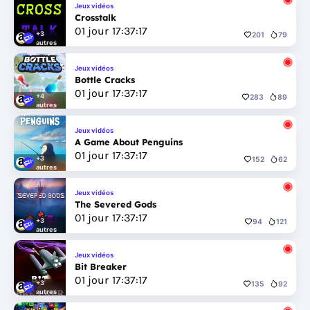
Jeux vidéos
Crosstalk
01
jour
17
:
37
:
17
+3
201
79
autres
Jeux vidéos
Bottle Cracks
01
jour
17
:
37
:
17
+4
283
89
autres
Jeux vidéos
A Game About Penguins
01
jour
17
:
37
:
17
+3
152
62
autres
Jeux vidéos
The Severed Gods
01
jour
17
:
37
:
17
+3
94
121
autres
Jeux vidéos
Bit Breaker
01
jour
17
:
37
:
17
+3
135
92
autres