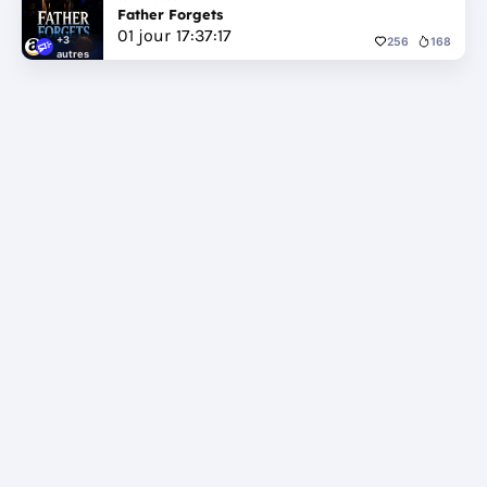
Father Forgets
01
jour
17
:
37
:
17
+3
256
168
autres