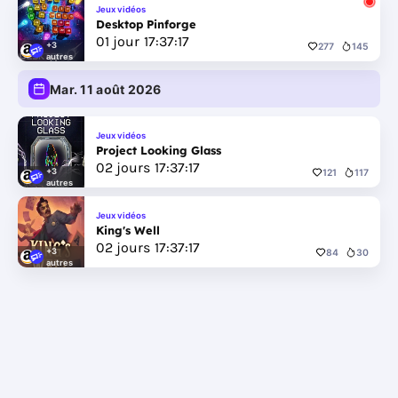
Jeux vidéos
Desktop Pinforge
01
jour
17
:
37
:
17
+3
277
145
autres
Mar. 11 août 2026
Jeux vidéos
Project Looking Glass
02
jours
17
:
37
:
17
+3
121
117
autres
Jeux vidéos
King's Well
02
jours
17
:
37
:
17
+3
84
30
autres