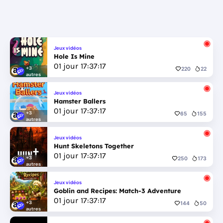
Jeux vidéos
Hole Is Mine
01
jour
17
:
37
:
17
+3
220
22
autres
Jeux vidéos
Hamster Ballers
01
jour
17
:
37
:
17
+3
65
155
autres
Jeux vidéos
Hunt Skeletons Together
01
jour
17
:
37
:
17
+3
250
173
autres
Jeux vidéos
Goblin and Recipes: Match-3 Adventure
01
jour
17
:
37
:
17
+3
144
50
autres