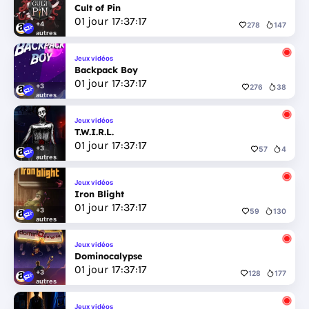
Cult of Pin
01
jour
17
:
37
:
17
+4
278
147
autres
Jeux vidéos
Backpack Boy
01
jour
17
:
37
:
17
+3
276
38
autres
Jeux vidéos
T.W.I.R.L.
01
jour
17
:
37
:
17
+3
57
4
autres
Jeux vidéos
Iron Blight
01
jour
17
:
37
:
17
+3
59
130
autres
Jeux vidéos
Dominocalypse
01
jour
17
:
37
:
17
+3
128
177
autres
Jeux vidéos