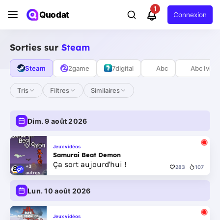
1
Quodat
Connexion
Sorties sur
Steam
Steam
2game
7digital
Abc
Abc Iview
Tris
Filtres
Similaires
Dim. 9 août 2026
Jeux vidéos
Samurai Beat Demon
Ça sort aujourd'hui !
+3
283
107
autres
Lun. 10 août 2026
Jeux vidéos