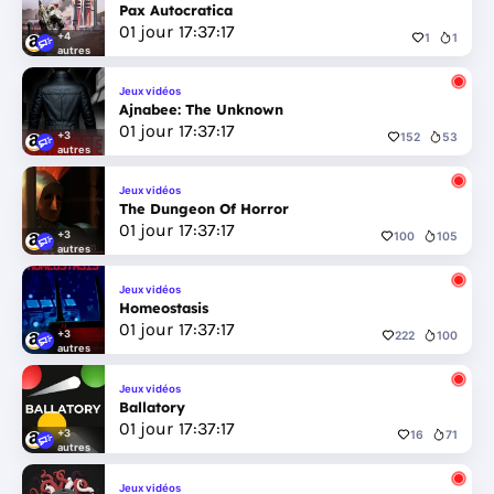
Pax Autocratica
01
jour
17
:
37
:
17
+4
1
1
autres
Jeux vidéos
Ajnabee: The Unknown
01
jour
17
:
37
:
17
+3
152
53
autres
Jeux vidéos
The Dungeon Of Horror
01
jour
17
:
37
:
17
+3
100
105
autres
Jeux vidéos
Homeostasis
01
jour
17
:
37
:
17
+3
222
100
autres
Jeux vidéos
Ballatory
01
jour
17
:
37
:
17
+3
16
71
autres
Jeux vidéos