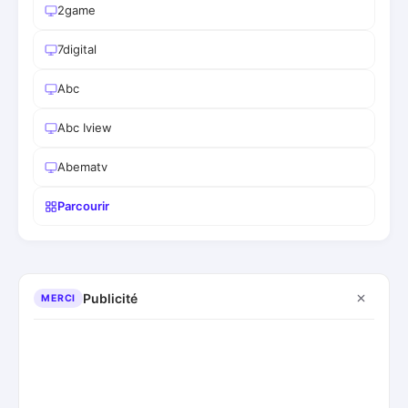
2game
7digital
Abc
Abc Iview
Abematv
Parcourir
Publicité
MERCI