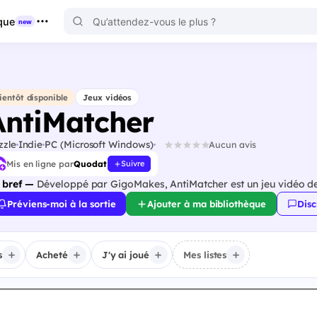
que
new
ientôt disponible
Jeux vidéos
AntiMatcher
zzle
Indie
PC (Microsoft Windows)
Aucun avis
Mis en ligne par
Quodat
Suivre
 bref —
Développé par GigoMakes, AntiMatcher est un jeu vidéo de
Préviens-moi à la sortie
Ajouter à ma bibliothèque
Disc
s
Acheté
J'y ai joué
Mes listes