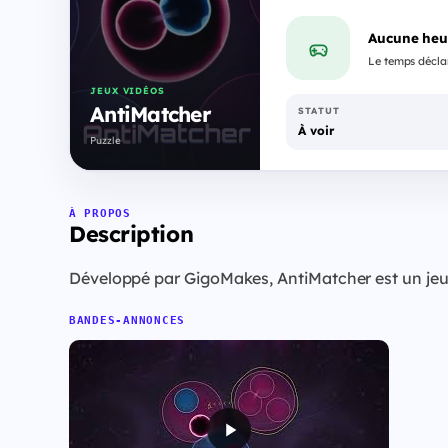
Aucune heu
Le temps déclar
JEUX VIDÉOS
AntiMatcher
STATUT
À voir
Puzzle
À PROPOS
Description
Développé par GigoMakes, AntiMatcher est un jeu 
BANDES-ANNONCES