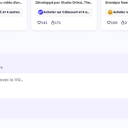
Crownborne est un jeu vidéo d'aventure.
Développé par Studio Ortica, The Old Flesh of Nuraga est un jeu vidéo d'aventure.
 et 4 autres
Acheter sur Cdiscount et 4 autres
Acheter s
141
171
100
2
re