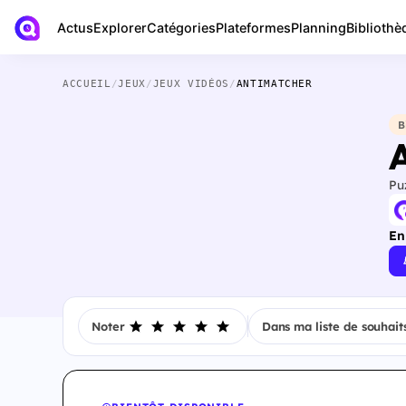
Actus
Bibliothè
Explorer
Catégories
Plateformes
Planning
ACCUEIL
/
JEUX
/
JEUX VIDÉOS
/
ANTIMATCHER
B
Pu
En
Noter
Dans ma liste de souhait