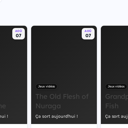
AOÛ
AOÛ
07
07
Jeux vidéos
Jeux vidéos
The Old Flesh of
Grand
ne
Nuraga
Fish
ui !
Ça sort aujourd'hui !
Ça sort auj