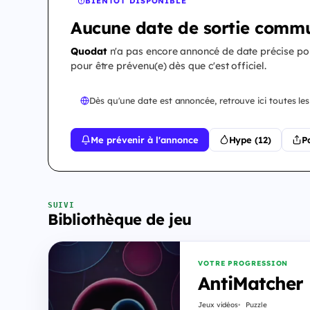
BIENTÔT DISPONIBLE
Aucune date de sortie commu
Quodat
n'a pas encore annoncé de date précise p
pour être prévenu(e) dès que c'est officiel.
Dès qu'une date est annoncée, retrouve ici toutes les
Me prévenir à l'annonce
Hype (12)
P
SUIVI
Bibliothèque de jeu
VOTRE PROGRESSION
AntiMatcher
Jeux vidéos
Puzzle