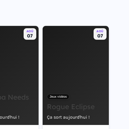
AOÛ
AOÛ
07
07
pa Needs
Jeux vidéos
Rogue Eclipse
ourd'hui !
Ça sort aujourd'hui !