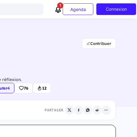
1
Connexion
Agenda
Contribuer
 réflexion.
uter
·
4
76
12
PARTAGER