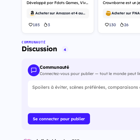
Développé par Fdots Games, Vivid Intrusion est un jeu vidéo de tir.
Acheter sur Amazon et 4 autres
Acheter sur FNAC
185
3
130
26
COMMUNAUTÉ
Discussion
4
Communauté
Connectez-vous pour publier — tout le monde peut li
Se connecter pour publier