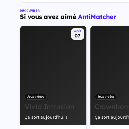
Leonida, État fictif inspiré de la Floride, et sa ville Vice
City. Il met en scène pour la première fois un duo de
DÉCOUVRIR
Si vous avez aimé
AntiMatcher
protagonistes jouables, Jason et Lucia, cette dernière
étant la première héroïne jouable d'un GTA principal.
AOÛ
07
Jeux vidéos
Jeux vidéos
Vivid Intrusion
Crownbor
Ça sort aujourd'hui !
Ça sort aujourd'h