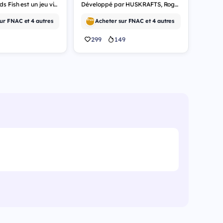
Grandpa Needs Fish est un jeu vidéo de simulation.
Développé par HUSKRAFTS, Rogue Eclipse est un jeu vidéo d'indépendant.
ur FNAC et 4 autres
Acheter sur FNAC et 4 autres
299
149