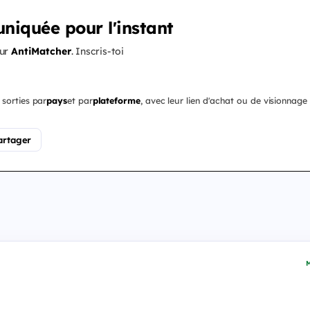
niquée pour l'instant
our
AntiMatcher
. Inscris-toi
 sorties par
pays
et par
plateforme
, avec leur lien d'achat ou de visionnage 
artager
M