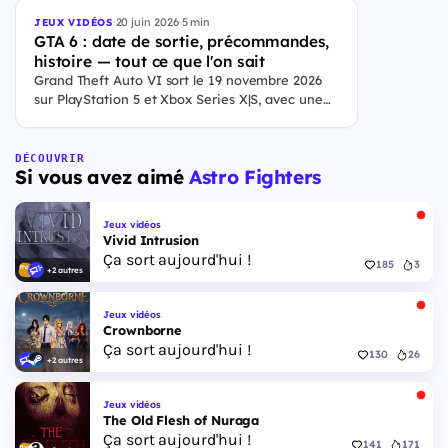
·
20 juin 2026
·
5 min
JEUX VIDÉOS
GTA 6 : date de sortie, précommandes,
histoire — tout ce que l'on sait
Grand Theft Auto VI sort le 19 novembre 2026
sur PlayStation 5 et Xbox Series X|S, avec une
ouverture des précommandes le 25 juin 2026. Le
jeu se déroule à Leonida, État fictif inspiré de la
Floride, et sa ville Vice City. Il met en scène
DÉCOUVRIR
Si vous avez aimé
Astro Fighters
pour la première fois un duo de protagonistes
jouables, Jason et Lucia, cette dernière étant la
première héroïne jouable d'un GTA principal.
Jeux vidéos
Vivid Intrusion
Ça sort aujourd'hui !
185
3
+2 autres
Jeux vidéos
Crownborne
Ça sort aujourd'hui !
130
26
+2 autres
Jeux vidéos
The Old Flesh of Nuraga
Ça sort aujourd'hui !
141
171