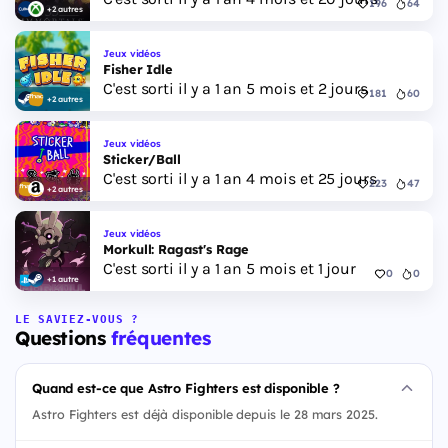
196
64
+2 autres
Jeux vidéos
Fisher Idle
C'est sorti il y a 1 an 5 mois et 2 jours
181
60
+2 autres
Jeux vidéos
Sticker/Ball
C'est sorti il y a 1 an 4 mois et 25 jours
223
47
+2 autres
Jeux vidéos
Morkull: Ragast's Rage
C'est sorti il y a 1 an 5 mois et 1 jour
0
0
+1 autre
LE SAVIEZ-VOUS ?
Questions
fréquentes
Quand est-ce que Astro Fighters est disponible ?
Astro Fighters est déjà disponible depuis le 28 mars 2025.