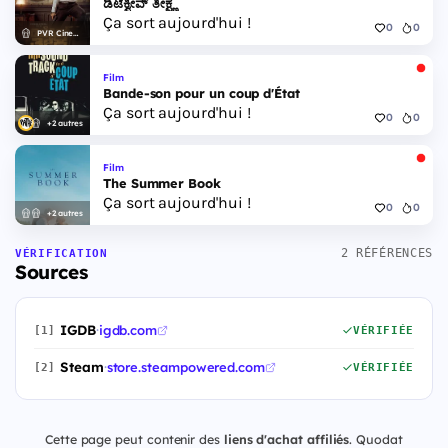
ಡಿಟೆಕ್ವೀವ್ ತೀಕ್ಷ್ಣ
Ça sort aujourd'hui !
0
0
PVR Cinemas
Film
Bande-son pour un coup d'État
Ça sort aujourd'hui !
0
0
+2 autres
Film
The Summer Book
Ça sort aujourd'hui !
0
0
+2 autres
2 RÉFÉRENCES
VÉRIFICATION
Sources
IGDB
·
igdb.com
[1]
VÉRIFIÉE
Steam
·
store.steampowered.com
[2]
VÉRIFIÉE
Cette page peut contenir des
liens d'achat affiliés
. Quodat