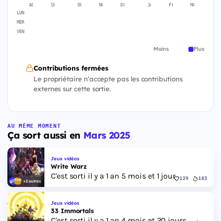
AOÛT
SEPT.
OCT.
NOV.
DÉC.
JANV.
FÉVR.
MARS
A
LUN
MER
VEN
Moins
Plus
Contributions fermées
Le propriétaire n'accepte pas les contributions
externes sur cette sortie.
AU MÊME MOMENT
Ça sort aussi en
Mars 2025
Jeux vidéos
Write Warz
C'est sorti il y a 1 an 5 mois et 1 jour
129
183
+2 autres
Jeux vidéos
33 Immortals
C'est sorti il y a 1 an 4 mois et 20 jours