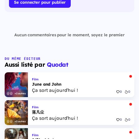
Se connecter pour publier
Aucun commentaires pour le moment, soyez le premier
DU MÊME ÉDITEUR
Aussi listé par
Quodat
Film
June and John
Ça sort aujourd'hui !
0
0
+2 autres
Film
落凡尘
Ça sort aujourd'hui !
0
0
+2 autres
Film