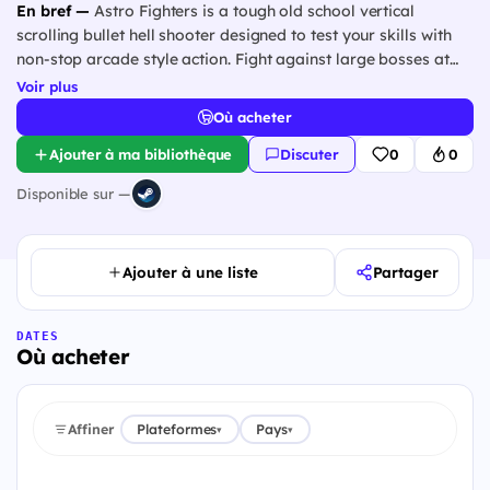
En bref —
Astro Fighters is a tough old school vertical
scrolling bullet hell shooter designed to test your skills with
non-stop arcade style action. Fight against large bosses at
the end of every level and compete for the high score across
Voir plus
4 difficulty modes to be the best fighter pilot in the game.
Où acheter
Ajouter à ma bibliothèque
Discuter
0
0
Disponible sur —
Ajouter à une liste
Partager
DATES
Où acheter
Affiner
Plateformes
Pays
▾
▾