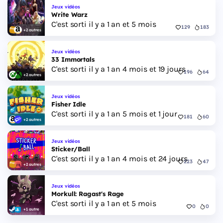
Jeux vidéos
Write Warz
C'est sorti il y a 1 an et 5 mois
129
183
+2 autres
Jeux vidéos
33 Immortals
C'est sorti il y a 1 an 4 mois et 19 jours
196
64
+2 autres
Jeux vidéos
Fisher Idle
C'est sorti il y a 1 an 5 mois et 1 jour
181
60
+2 autres
Jeux vidéos
Sticker/Ball
C'est sorti il y a 1 an 4 mois et 24 jours
223
47
+2 autres
Jeux vidéos
Morkull: Ragast's Rage
C'est sorti il y a 1 an et 5 mois
0
0
+1 autre