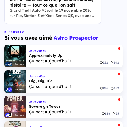
histoire — tout ce que l'on sait
Grand Theft Auto VI sort le 19 novembre 2026
sur PlayStation 5 et Xbox Series X|S, avec une
ouverture des précommandes le 25 juin 2026. Le
jeu se déroule à Leonida, État fictif inspiré de la
Floride, et sa ville Vice City. Il met en scène
DÉCOUVRIR
Si vous avez aimé
Astro Prospector
pour la première fois un duo de protagonistes
jouables, Jason et Lucia, cette dernière étant la
première héroïne jouable d'un GTA principal.
Jeux vidéos
Approximately Up
Ça sort aujourd'hui !
252
142
+2 autres
Jeux vidéos
Dig, Dig, Die
Ça sort aujourd'hui !
238
199
+2 autres
Jeux vidéos
Sovereign Tower
Ça sort aujourd'hui !
128
55
+2 autres