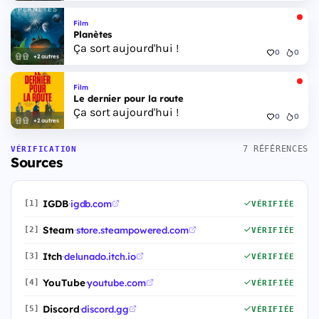
Film
Planètes
Ça sort aujourd'hui !
0
0
+2 autres
Film
Le dernier pour la route
Ça sort aujourd'hui !
0
0
+2 autres
7 RÉFÉRENCES
VÉRIFICATION
Sources
IGDB
·
igdb.com
[1]
VÉRIFIÉE
Steam
·
store.steampowered.com
[2]
VÉRIFIÉE
Itch
·
delunado.itch.io
[3]
VÉRIFIÉE
YouTube
·
youtube.com
[4]
VÉRIFIÉE
Discord
·
discord.gg
[5]
VÉRIFIÉE