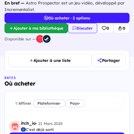
En bref —
Astro Prospector est un jeu vidéo, développé par
Incrementalist.
Où acheter · 2 options
Ajouter à ma bibliothèque
Discuter
0
0
Disponible sur —
Ajouter à une liste
Partager
DATES
Où acheter
Affiner
Plateformes
Pays
▾
▾
itch_io
•
21 Mars 2025
C'est déjà sorti