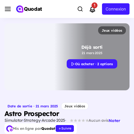
1
Quodat
Connexion
Jeux vidéos
Déjà sorti
21 mars 2025
Où acheter · 2 options
Date de sortie · 21 mars 2025
Jeux vidéos
Astro Prospector
Simulator
Strategy
Arcade
2025
Noter
Aucun avis
Mis en ligne par
Quodat
Suivre