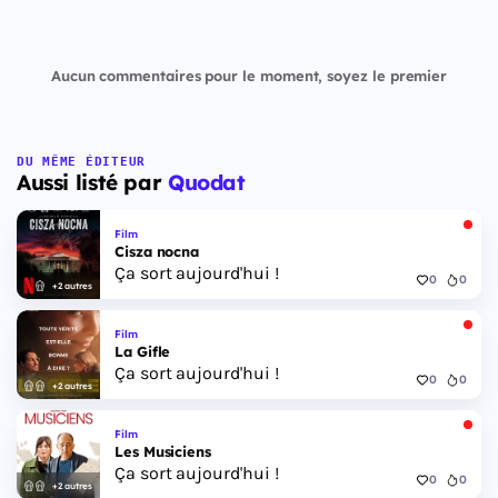
Aucun commentaires pour le moment, soyez le premier
DU MÊME ÉDITEUR
Aussi listé par
Quodat
Film
Cisza nocna
Ça sort aujourd'hui !
0
0
+2 autres
Film
La Gifle
Ça sort aujourd'hui !
0
0
+2 autres
Film
Les Musiciens
Ça sort aujourd'hui !
0
0
+2 autres