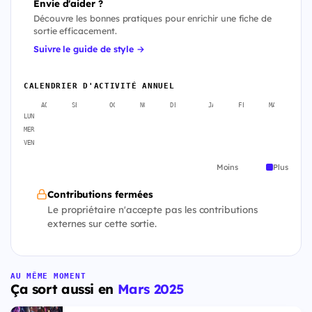
Envie d'aider ?
Découvre les bonnes pratiques pour enrichir une fiche de
sortie efficacement.
Suivre le guide de style →
CALENDRIER D'ACTIVITÉ ANNUEL
AOÛT
SEPT.
OCT.
NOV.
DÉC.
JANV.
FÉVR.
MARS
A
LUN
MER
VEN
Moins
Plus
Contributions fermées
Le propriétaire n'accepte pas les contributions
externes sur cette sortie.
AU MÊME MOMENT
Ça sort aussi en
Mars 2025