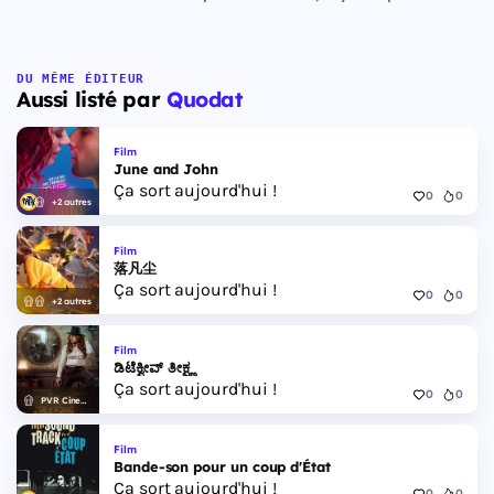
DU MÊME ÉDITEUR
Aussi listé par
Quodat
Film
June and John
Ça sort aujourd'hui !
0
0
+2 autres
Film
落凡尘
Ça sort aujourd'hui !
0
0
+2 autres
Film
ಡಿಟೆಕ್ವೀವ್ ತೀಕ್ಷ್ಣ
Ça sort aujourd'hui !
0
0
PVR Cinemas
Film
Bande-son pour un coup d'État
Ça sort aujourd'hui !
0
0