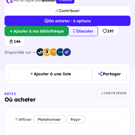
Mis en ligne par
Quodat
Suivre
Contribuer
Où acheter · 6 options
Ajouter à ma bibliothèque
Discuter
197
146
Disponible sur —
Ajouter à une liste
Partager
CONTRIBUER
DATES
Où acheter
Affiner
Plateformes
Pays
▾
▾