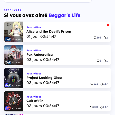
ouverture des précommandes le 25 juin 2026. Le
jeu se déroule à Leonida, État fictif inspiré de la
Floride, et sa ville Vice City. Il met en scène
DÉCOUVRIR
Si vous avez aimé
Beggar's Life
pour la première fois un duo de protagonistes
jouables, Jason et Lucia, cette dernière étant la
première héroïne jouable d'un GTA principal.
Jeux vidéos
Alice and the Devil's Prison
01
jour
00
:
54
:
46
268
2
+2 autres
Jeux vidéos
Pax Autocratica
03
jours
00
:
54
:
46
1
1
+2 autres
Jeux vidéos
Project Looking Glass
03
jours
00
:
54
:
46
121
117
+2 autres
Jeux vidéos
Cult of Pin
03
jours
00
:
54
:
46
278
147
+2 autres