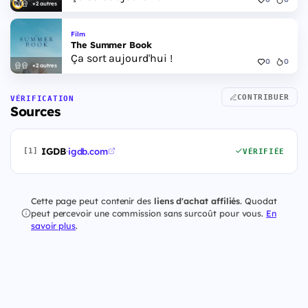
+2 autres
Film
The Summer Book
Ça sort aujourd'hui !
0
0
+2 autres
CONTRIBUER
VÉRIFICATION
Sources
IGDB
·
igdb.com
[1]
VÉRIFIÉE
Cette page peut contenir des
liens d'achat affiliés
. Quodat
peut percevoir une commission sans surcoût pour vous.
En
savoir plus
.