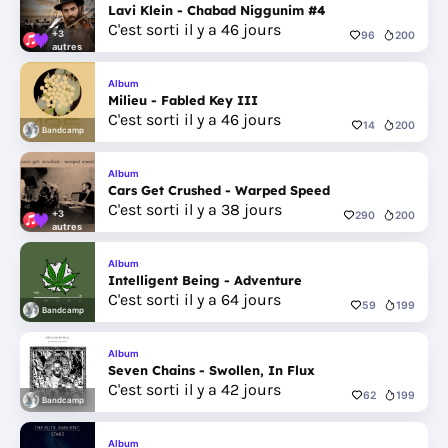
Lavi Klein - Chabad Niggunim #4
C'est sorti il y a 46 jours
+3
96
200
autres
Album
Milieu - Fabled Key III
C'est sorti il y a 46 jours
14
200
Bandcamp
Album
Cars Get Crushed - Warped Speed
C'est sorti il y a 38 jours
+3
290
200
autres
Album
Intelligent Being - Adventure
C'est sorti il y a 64 jours
59
199
Bandcamp
Album
Seven Chains - Swollen, In Flux
C'est sorti il y a 42 jours
62
199
Bandcamp
Album