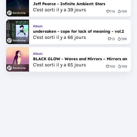
Jeff Pearce - Infinite Ambient: Stars
C'est sorti il y a 39 jours
114
199
Bandcamp
Album
undersaken - cope for lack of meaning - vol.2
C'est sorti il y a 66 jours
13
198
Bandcamp
Album
BLACK GLOW - Waves and Mirrors – Mirrors and W
C'est sorti il y a 65 jours
100
198
Bandcamp