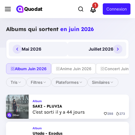
1
Quodat
Connexion
Albums qui sortent
en juin 2026
Mai 2026
Juillet 2026
Album Juin 2026
Anime Juin 2026
Concert Juin 2
Tris
Filtres
Plateformes
Similaires
Album
SAKI - PLUVIA
C'est sorti il y a 44 jours
298
273
Other
Album
Utada - Exodus