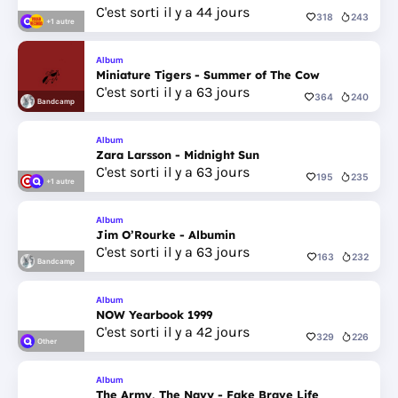
C'est sorti il y a 44 jours
318
243
+1 autre
Album
Miniature Tigers - Summer of The Cow
C'est sorti il y a 63 jours
364
240
Bandcamp
Album
Zara Larsson - Midnight Sun
C'est sorti il y a 63 jours
195
235
+1 autre
Album
Jim O’Rourke - Albumin
C'est sorti il y a 63 jours
163
232
Bandcamp
Album
NOW Yearbook 1999
C'est sorti il y a 42 jours
329
226
Other
Album
The Army, The Navy - Fake Brave Life