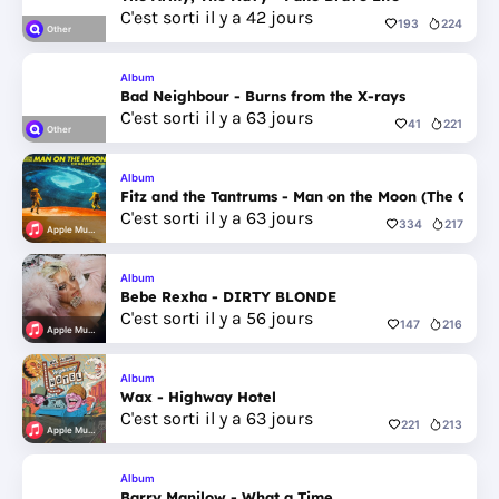
C'est sorti il y a 42 jours
193
224
Other
Album
Bad Neighbour - Burns from the X-rays
C'est sorti il y a 63 jours
41
221
Other
Album
Fitz and the Tantrums - Man on the Moon (The Galax
C'est sorti il y a 63 jours
334
217
Apple Music
Album
Bebe Rexha - DIRTY BLONDE
C'est sorti il y a 56 jours
147
216
Apple Music
Album
Wax - Highway Hotel
C'est sorti il y a 63 jours
221
213
Apple Music
Album
Barry Manilow - What a Time