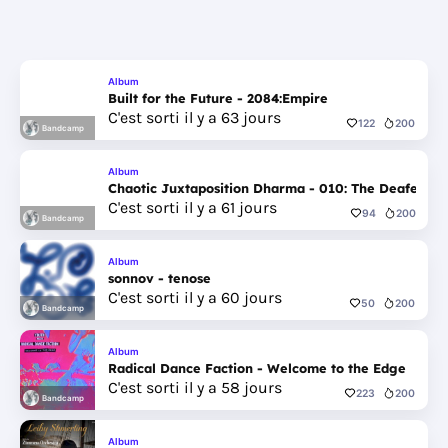
Album
Built for the Future - 2084:Empire
C'est sorti il y a 63 jours
122
200
Bandcamp
Album
Chaotic Juxtaposition Dharma - 010: The Deafening
C'est sorti il y a 61 jours
94
200
Bandcamp
Album
sonnov - tenose
C'est sorti il y a 60 jours
50
200
Bandcamp
Album
Radical Dance Faction - Welcome to the Edge
C'est sorti il y a 58 jours
223
200
Bandcamp
Album