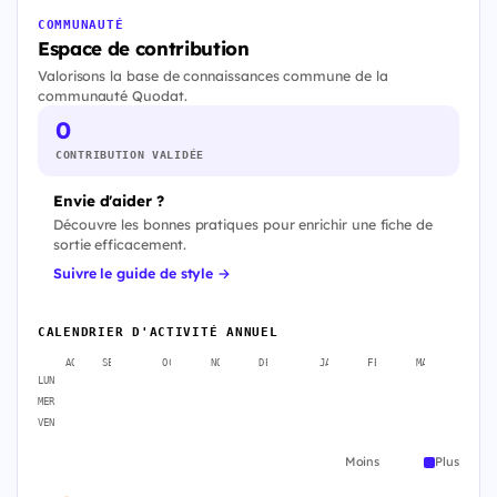
COMMUNAUTÉ
Espace de contribution
Valorisons la base de connaissances commune de la
communauté Quodat.
0
CONTRIBUTION VALIDÉE
Envie d'aider ?
Découvre les bonnes pratiques pour enrichir une fiche de
sortie efficacement.
Suivre le guide de style →
CALENDRIER D'ACTIVITÉ ANNUEL
AOÛT
SEPT.
OCT.
NOV.
DÉC.
JANV.
FÉVR.
MARS
AVR
LUN
MER
VEN
Moins
Plus