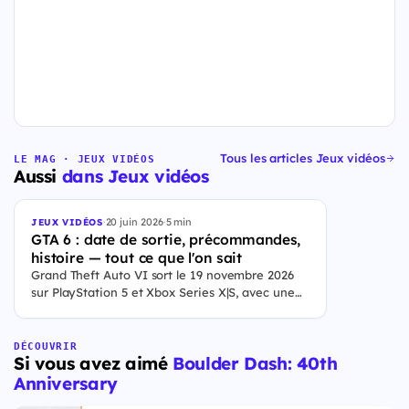
Tous les articles Jeux vidéos
LE MAG · JEUX VIDÉOS
Aussi
dans Jeux vidéos
·
20 juin 2026
·
5 min
JEUX VIDÉOS
GTA 6 : date de sortie, précommandes,
histoire — tout ce que l'on sait
Grand Theft Auto VI sort le 19 novembre 2026
sur PlayStation 5 et Xbox Series X|S, avec une
ouverture des précommandes le 25 juin 2026. Le
jeu se déroule à Leonida, État fictif inspiré de la
Floride, et sa ville Vice City. Il met en scène
DÉCOUVRIR
Si vous avez aimé
Boulder Dash: 40th
pour la première fois un duo de protagonistes
jouables, Jason et Lucia, cette dernière étant la
Anniversary
première héroïne jouable d'un GTA principal.