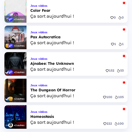
Jeux vidéos
Color Fear
Ça sort aujourd'hui !
0
0
+2 autres
Jeux vidéos
Pax Autocratica
Ça sort aujourd'hui !
1
1
+2 autres
Jeux vidéos
Ajnabee: The Unknown
Ça sort aujourd'hui !
152
53
+2 autres
Jeux vidéos
The Dungeon Of Horror
Ça sort aujourd'hui !
100
105
+2 autres
Jeux vidéos
Homeostasis
Ça sort aujourd'hui !
222
100
+2 autres