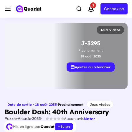
1
Quodat
Connexion
Jeux vidéos
J-3295
Prochainement
18 août 2035
Ajouter au calendrier
Date de sortie · 18 août 2035
·
Prochainement
Jeux vidéos
Boulder Dash: 40th Anniversary
Puzzle
Arcade
2035
Noter
Aucun avis
Mis en ligne par
Quodat
Suivre