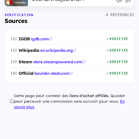
0
0
+2 autres
4 RÉFÉRENCES
VÉRIFICATION
Sources
IGDB
·
igdb.com
[1]
VÉRIFIÉE
Wikipedia
·
en.wikipedia.org
[2]
VÉRIFIÉE
Steam
·
store.steampowered.com
[3]
VÉRIFIÉE
Official
·
boulder-dash.com
[4]
VÉRIFIÉE
Cette page peut contenir des
liens d'achat affiliés
. Quodat
peut percevoir une commission sans surcoût pour vous.
En
savoir plus
.