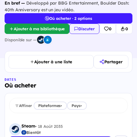
En bref —
Développé par BBG Entertainment, Boulder Dash:
40th Anniversary est un jeu vidéo.
Où acheter · 2 options
Ajouter à ma bibliothèque
Discuter
0
0
Disponible sur —
Ajouter à une liste
Partager
DATES
Où acheter
Affiner
Plateformes
Pays
▾
▾
Steam
•
18 Août 2035
Bientôt