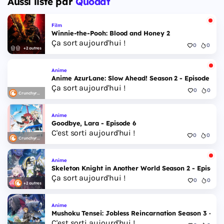
Aussi listé par
Quodat
Film
Winnie-the-Pooh: Blood and Honey 2
Ça sort aujourd'hui !
0
0
+2 autres
Anime
Anime AzurLane: Slow Ahead! Season 2 - Episode 6
Ça sort aujourd'hui !
0
0
Crunchyroll
Anime
Goodbye, Lara - Episode 6
C'est sorti aujourd'hui !
0
0
Crunchyroll
Anime
Skeleton Knight in Another World Season 2 - Episode 
Ça sort aujourd'hui !
0
0
+2 autres
Anime
Mushoku Tensei: Jobless Reincarnation Season 3 - Epi
C'est sorti aujourd'hui !