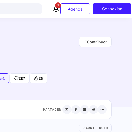
1
Connexion
Agenda
Contribuer
er
·
1
287
25
PARTAGER
CONTRIBUER