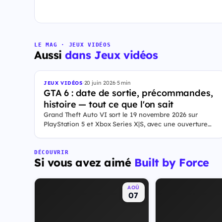
LE MAG · JEUX VIDÉOS
Aussi
dans Jeux vidéos
·
20 juin 2026
·
5 min
JEUX VIDÉOS
GTA 6 : date de sortie, précommandes,
histoire — tout ce que l'on sait
Grand Theft Auto VI sort le 19 novembre 2026 sur
PlayStation 5 et Xbox Series X|S, avec une ouverture
des précommandes le 25 juin 2026. Le jeu se déroule à
Leonida, État fictif inspiré de la Floride, et sa ville Vice
City. Il met en scène pour la première fois un duo de
DÉCOUVRIR
Si vous avez aimé
Built by Force
protagonistes jouables, Jason et Lucia, cette dernière
étant la première héroïne jouable d'un GTA principal.
AOÛ
07