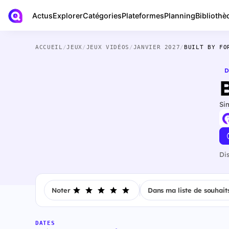
Actus
Bibliothè
Explorer
Catégories
Plateformes
Planning
ACCUEIL
/
JEUX
/
JEUX VIDÉOS
/
JANVIER 2027
/
BUILT BY FO
D
Si
Di
Noter
Dans ma liste de souhait
DATES