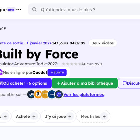
que
new
RCE
ate de sortie · 1 janvier 2027
·
147
jours
04
:
09
:
04
Jeux vidéos
Built by Force
mulator
Adventure
Indie
2027
Aucun avis
Mis en ligne par
Quodat
Suivre
Où acheter · 6 options
Ajouter à ma bibliothèque
Discut
sponible sur —
Voir les plateformes
s
Acheté
J'y ai joué
Mes listes