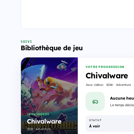
SUIVI
Bibliothèque de jeu
VOTRE PROGRESSION
Chivalware
Jeux vidéos
2026
Adventure
Aucune heu
Le temps déclar
JEUX VIDÉOS
Chivalware
STATUT
À voir
2026 · Adventure