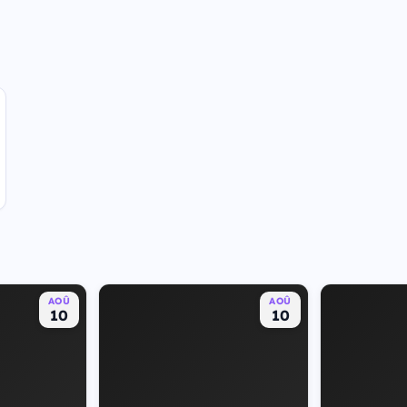
AOÛ
AOÛ
10
10