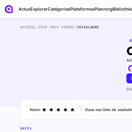
Actus
Bibliothè
Explorer
Catégories
Plateformes
Planning
ACCUEIL
/
JEUX
/
JEUX VIDÉOS
/
CHIVALWARE
D
Ad
Di
Noter
Dans ma liste de souhait
DATES