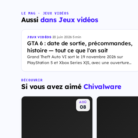
LE MAG · JEUX VIDÉOS
Aussi
dans Jeux vidéos
·
20 juin 2026
·
5 min
JEUX VIDÉOS
GTA 6 : date de sortie, précommandes,
histoire — tout ce que l'on sait
Grand Theft Auto VI sort le 19 novembre 2026 sur
PlayStation 5 et Xbox Series X|S, avec une ouverture
des précommandes le 25 juin 2026. Le jeu se déroule à
Leonida, État fictif inspiré de la Floride, et sa ville Vice
City. Il met en scène pour la première fois un duo de
DÉCOUVRIR
Si vous avez aimé
Chivalware
protagonistes jouables, Jason et Lucia, cette dernière
étant la première héroïne jouable d'un GTA principal.
AOÛ
08