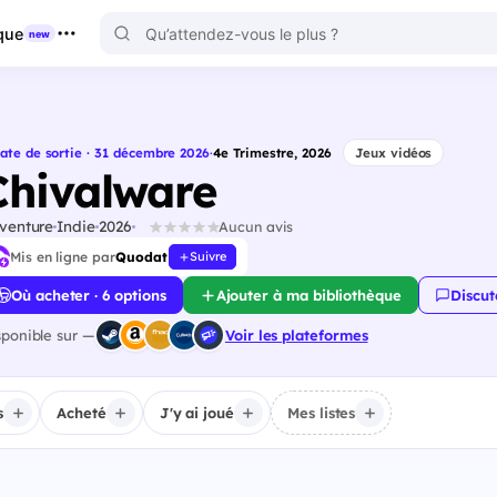
que
new
ate de sortie · 31 décembre 2026
·
4e Trimestre, 2026
Jeux vidéos
Chivalware
venture
Indie
2026
Aucun avis
Mis en ligne par
Quodat
Suivre
Où acheter · 6 options
Ajouter à ma bibliothèque
Discut
sponible sur —
Voir les plateformes
s
Acheté
J'y ai joué
Mes listes