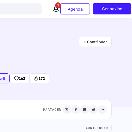
1
Connexion
Agenda
Contribuer
er
·
5
162
172
PARTAGER
CONTRIBUER