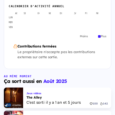
CALENDRIER D'ACTIVITÉ ANNUEL
AOÛT
SEPT.
OCT.
NOV.
DÉC.
JANV.
FÉVR.
MARS
AVR
LUN
MER
VEN
Moins
Plus
Contributions fermées
Le propriétaire n'accepte pas les contributions
externes sur cette sortie.
AU MÊME MOMENT
Ça sort aussi en
Août 2025
Jeux vidéos
The Alley
C'est sorti il y a 1 an et 5 jours
100
142
+2 autres