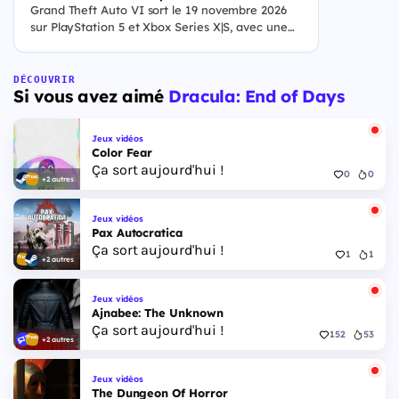
Grand Theft Auto VI sort le 19 novembre 2026
sur PlayStation 5 et Xbox Series X|S, avec une
ouverture des précommandes le 25 juin 2026. Le
jeu se déroule à Leonida, État fictif inspiré de la
Floride, et sa ville Vice City. Il met en scène
DÉCOUVRIR
Si vous avez aimé
Dracula: End of Days
pour la première fois un duo de protagonistes
jouables, Jason et Lucia, cette dernière étant la
première héroïne jouable d'un GTA principal.
Jeux vidéos
Color Fear
Ça sort aujourd'hui !
0
0
+2 autres
Jeux vidéos
Pax Autocratica
Ça sort aujourd'hui !
1
1
+2 autres
Jeux vidéos
Ajnabee: The Unknown
Ça sort aujourd'hui !
152
53
+2 autres
Jeux vidéos
The Dungeon Of Horror