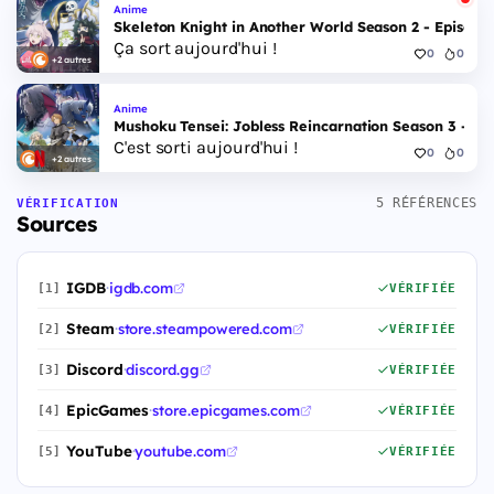
Anime
Skeleton Knight in Another World Season 2 - Episode 
Ça sort aujourd'hui !
0
0
+2 autres
Anime
Mushoku Tensei: Jobless Reincarnation Season 3 - Epi
C'est sorti aujourd'hui !
0
0
+2 autres
5 RÉFÉRENCES
VÉRIFICATION
Sources
IGDB
·
igdb.com
[1]
VÉRIFIÉE
Steam
·
store.steampowered.com
[2]
VÉRIFIÉE
Discord
·
discord.gg
[3]
VÉRIFIÉE
EpicGames
·
store.epicgames.com
[4]
VÉRIFIÉE
YouTube
·
youtube.com
[5]
VÉRIFIÉE