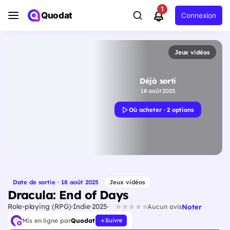
1
Quodat
Connexion
Jeux vidéos
Déjà sorti
18 août 2025
Où acheter · 2 options
Date de sortie · 18 août 2025
Jeux vidéos
Dracula: End of Days
Role-playing (RPG)
Indie
2025
Noter
Aucun avis
Mis en ligne par
Quodat
Suivre