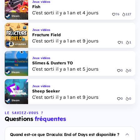
Jeux vidéos
Fish
C'est sorti il y a 1 an et 4 jours
76
127
Steam
Jeux vidéos
Fracture Field
C'est sorti il y a 1 an et 9 jours
1
1
+2 autres
Jeux vidéos
Slimes & Dusters TO
C'est sorti il y a 1 an et 5 jours
0
0
Steam
Jeux vidéos
Sheep Seeker
C'est sorti il y a 1 an et 9 jours
0
0
Steam
LE SAVIEZ-VOUS ?
Questions
fréquentes
Quand est-ce que Dracula: End of Days est disponible ?