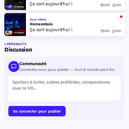
Ça sort aujourd'hui !
100
105
+2 autres
Jeux vidéos
Homeostasis
Ça sort aujourd'hui !
222
100
+2 autres
COMMUNAUTÉ
Discussion
Communauté
Connectez-vous pour publier — tout le monde peut lire
Se connecter pour publier