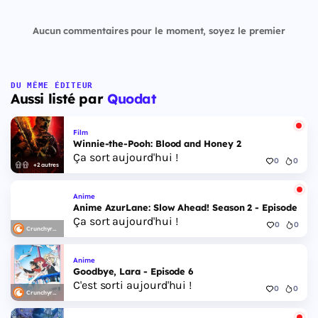
Aucun commentaires pour le moment, soyez le premier
DU MÊME ÉDITEUR
Aussi listé par
Quodat
Film
Winnie-the-Pooh: Blood and Honey 2
Ça sort aujourd'hui !
0
0
+2 autres
Anime
Anime AzurLane: Slow Ahead! Season 2 - Episode 6
Ça sort aujourd'hui !
0
0
Crunchyroll
Anime
Goodbye, Lara - Episode 6
C'est sorti aujourd'hui !
0
0
Crunchyroll