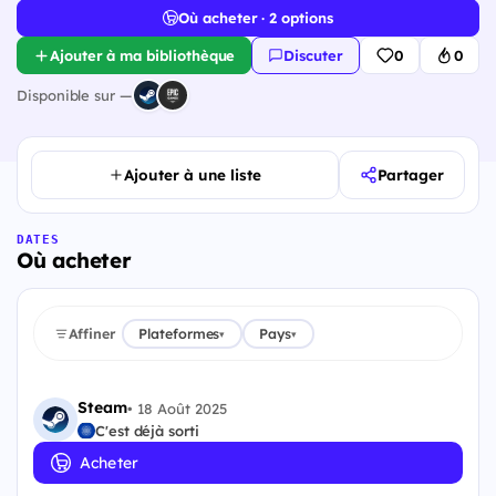
Où acheter · 2 options
Ajouter à ma bibliothèque
Discuter
0
0
Disponible sur —
Ajouter à une liste
Partager
DATES
Où acheter
Affiner
Plateformes
Pays
▾
▾
Steam
•
18 Août 2025
C'est déjà sorti
Acheter