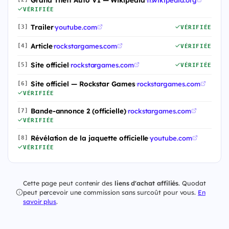
VÉRIFIÉE
Trailer
·
youtube.com
[3]
VÉRIFIÉE
Article
·
rockstargames.com
[4]
VÉRIFIÉE
Site officiel
·
rockstargames.com
[5]
VÉRIFIÉE
Site officiel — Rockstar Games
·
rockstargames.com
[6]
VÉRIFIÉE
Bande-annonce 2 (officielle)
·
rockstargames.com
[7]
VÉRIFIÉE
Révélation de la jaquette officielle
·
youtube.com
[8]
VÉRIFIÉE
Cette page peut contenir des
liens d'achat affiliés
. Quodat
peut percevoir une commission sans surcoût pour vous.
En
savoir plus
.