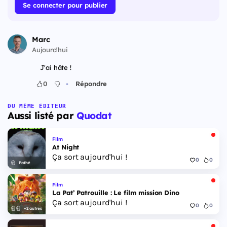
Se connecter pour publier
Marc
Aujourd'hui
J'ai hâte !
•
0
Répondre
DU MÊME ÉDITEUR
Aussi listé par
Quodat
Film
At Night
Ça sort aujourd'hui !
0
0
Pathé
Film
La Pat’ Patrouille : Le film mission Dino
Ça sort aujourd'hui !
0
0
+2 autres