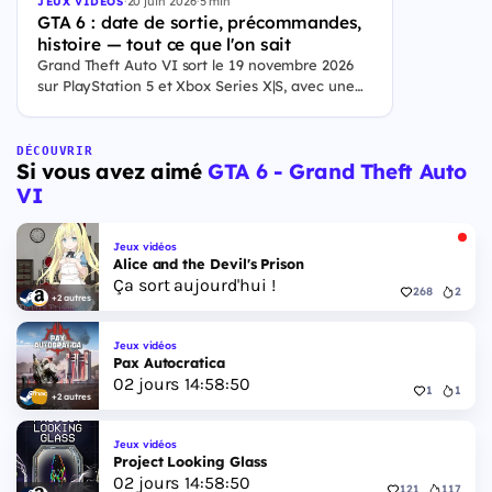
·
20 juin 2026
·
5 min
JEUX VIDÉOS
GTA 6 : date de sortie, précommandes,
histoire — tout ce que l'on sait
Grand Theft Auto VI sort le 19 novembre 2026
sur PlayStation 5 et Xbox Series X|S, avec une
ouverture des précommandes le 25 juin 2026. Le
jeu se déroule à Leonida, État fictif inspiré de la
Floride, et sa ville Vice City. Il met en scène
DÉCOUVRIR
Si vous avez aimé
GTA 6 - Grand Theft Auto
pour la première fois un duo de protagonistes
jouables, Jason et Lucia, cette dernière étant la
VI
première héroïne jouable d'un GTA principal.
Jeux vidéos
Alice and the Devil's Prison
Ça sort aujourd'hui !
268
2
+2 autres
Jeux vidéos
Pax Autocratica
02
jours
14
:
58
:
49
1
1
+2 autres
Jeux vidéos
Project Looking Glass
02
jours
14
:
58
:
49
121
117