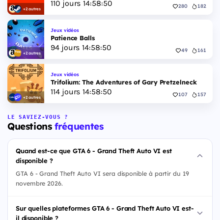
110
jours
14
:
58
:
49
280
182
+2 autres
Jeux vidéos
Patience Balls
94
jours
14
:
58
:
49
49
161
+2 autres
Jeux vidéos
Trifolium: The Adventures of Gary Pretzelneck
114
jours
14
:
58
:
49
107
157
+2 autres
LE SAVIEZ-VOUS ?
Questions
fréquentes
Quand est-ce que GTA 6 - Grand Theft Auto VI est
disponible ?
GTA 6 - Grand Theft Auto VI sera disponible à partir du 19
novembre 2026.
Sur quelles plateformes GTA 6 - Grand Theft Auto VI est-
il disponible ?