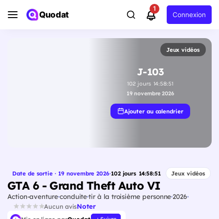
1
Quodat
Connexion
Jeux vidéos
J-103
102
jours
14
:
58
:
50
19 novembre 2026
Ajouter au calendrier
Date de sortie · 19 novembre 2026
·
102
jours
14
:
58
:
50
Jeux vidéos
GTA 6 - Grand Theft Auto VI
Action-aventure
conduite
tir à la troisième personne
2026
Noter
Aucun avis