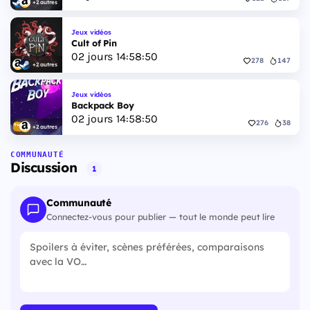
+2 autres
Jeux vidéos
Cult of Pin
02
jours
14
:
58
:
49
278
147
+2 autres
Jeux vidéos
Backpack Boy
02
jours
14
:
58
:
49
276
38
+2 autres
COMMUNAUTÉ
Discussion
1
Communauté
Connectez-vous pour publier — tout le monde peut lire