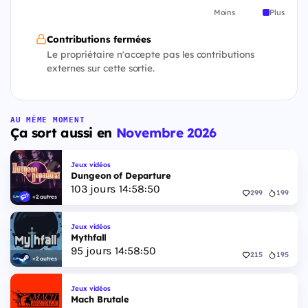
Moins
Plus
Contributions fermées
Le propriétaire n'accepte pas les contributions
externes sur cette sortie.
AU MÊME MOMENT
Ça sort aussi en
Novembre 2026
Jeux vidéos
Dungeon of Departure
103
jours
14
:
58
:
49
299
199
+2 autres
Jeux vidéos
Mythfall
95
jours
14
:
58
:
49
215
195
+2 autres
Jeux vidéos
Mach Brutale