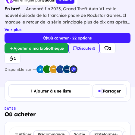
Mis en ligne par
Quodat
Suivre
En bref —
Annoncé fin 2023, Grand Theft Auto VI est le
nouvel épisode de la franchise phare de Rockstar Games. Il
marque le retour de la série principale plus de dix ans après
Grand Theft Auto V, l'un des jeux les plus vendus de l'histoire.
Voir plus
Le jeu prend place à Leonida, un État fictif inspiré de la
Où acheter · 22 options
Floride, et dans sa métropole…
Ajouter à ma bibliothèque
Discuter
·
1
2
1
Disponible sur —
Ajouter à une liste
Partager
DATES
Où acheter
Affiner
Précommande
Sortie
Plateformes
Pay
▾