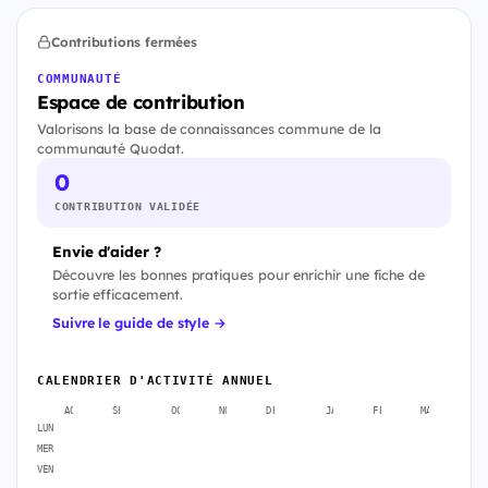
Contributions fermées
COMMUNAUTÉ
Espace de contribution
Valorisons la base de connaissances commune de la
communauté Quodat.
0
CONTRIBUTION VALIDÉE
Envie d'aider ?
Découvre les bonnes pratiques pour enrichir une fiche de
sortie efficacement.
Suivre le guide de style →
CALENDRIER D'ACTIVITÉ ANNUEL
AOÛT
SEPT.
OCT.
NOV.
DÉC.
JANV.
FÉVR.
MARS
A
LUN
MER
VEN