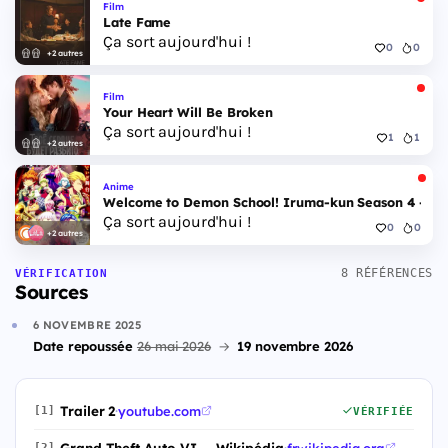
Film
Late Fame
Ça sort aujourd'hui !
0
0
+2 autres
Film
Your Heart Will Be Broken
Ça sort aujourd'hui !
1
1
+2 autres
Anime
Welcome to Demon School! Iruma-kun Season 4 - Epi
Ça sort aujourd'hui !
0
0
+2 autres
8 RÉFÉRENCES
VÉRIFICATION
Sources
6 NOVEMBRE 2025
Date repoussée
26 mai 2026
→
19 novembre 2026
Trailer 2
·
youtube.com
[1]
VÉRIFIÉE
Grand Theft Auto VI — Wikipédia
·
fr.wikipedia.org
[2]