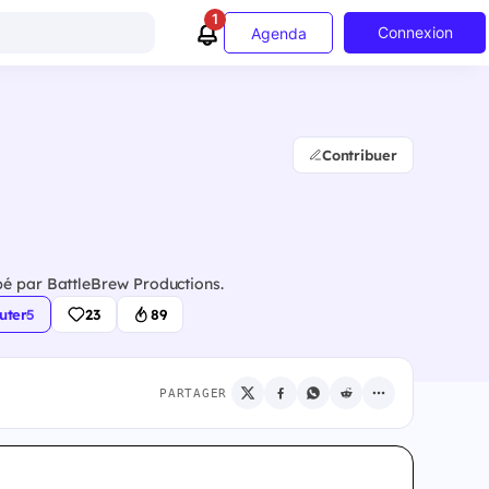
1
Connexion
Agenda
Contribuer
pé par BattleBrew Productions.
uter
·
5
23
89
PARTAGER