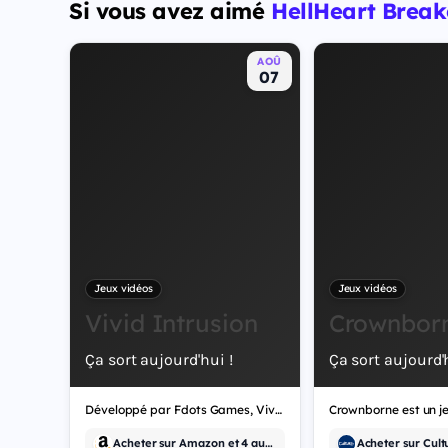
Si vous avez aimé
HellHeart Break
protagonistes jouables, Jason et Lucia, cette dernière
étant la première héroïne jouable d'un GTA principal.
AOÛ
07
Jeux vidéos
Jeux vidéos
Vivid Intrusion
Crownbor
Ça sort aujourd'hui !
Ça sort aujourd'h
Développé par Fdots Games, Vivid Intrusion est un jeu vidéo de tir.
Acheter sur Amazon et 4 autres