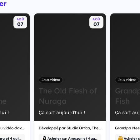
er
AOÛ
AOÛ
07
07
Jeux vidéos
Jeux vidéos
The Old Flesh of
Grand
ne
Nuraga
Fish
ui !
Ça sort aujourd'hui !
Ça sort auj
Crownborne est un jeu vidéo d'aventure.
Développé par Studio Ortica, The Old Flesh of Nuraga est un jeu vidéo d'aventure.
Acheter sur Cultura et 4 autres
Acheter sur Amazon et 4 autres
Acheter s