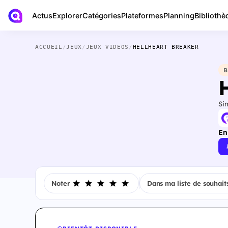
Actus
Bibliothè
Explorer
Catégories
Plateformes
Planning
ACCUEIL
/
JEUX
/
JEUX VIDÉOS
/
HELLHEART BREAKER
B
Si
En
Noter
Dans ma liste de souhait