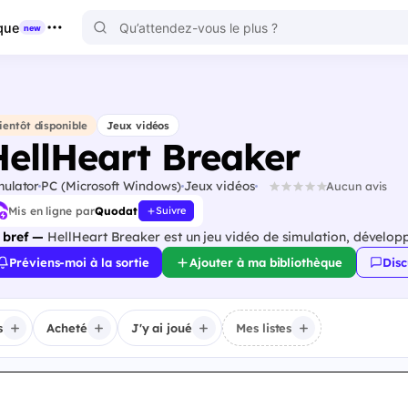
que
new
ientôt disponible
Jeux vidéos
HellHeart Breaker
mulator
PC (Microsoft Windows)
Jeux vidéos
Aucun avis
Mis en ligne par
Quodat
Suivre
 bref —
HellHeart Breaker est un jeu vidéo de simulation, dévelop
Préviens-moi à la sortie
Ajouter à ma bibliothèque
Disc
s
Acheté
J'y ai joué
Mes listes