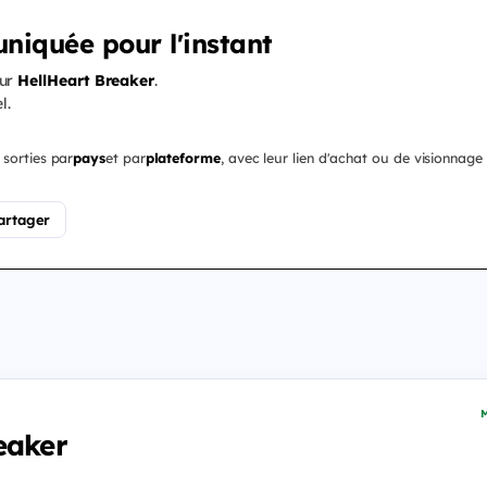
niquée pour l'instant
our
HellHeart Breaker
.
l.
 sorties par
pays
et par
plateforme
, avec leur lien d'achat ou de visionnage 
artager
M
eaker