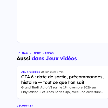
LE MAG · JEUX VIDÉOS
Aussi
dans Jeux vidéos
·
20 juin 2026
·
5 min
JEUX VIDÉOS
GTA 6 : date de sortie, précommandes,
histoire — tout ce que l'on sait
Grand Theft Auto VI sort le 19 novembre 2026 sur
PlayStation 5 et Xbox Series X|S, avec une ouverture
des précommandes le 25 juin 2026. Le jeu se déroule à
Leonida, État fictif inspiré de la Floride, et sa ville Vice
City. Il met en scène pour la première fois un duo de
DÉCOUVRIR