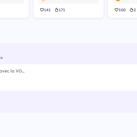
141
171
100
2
re