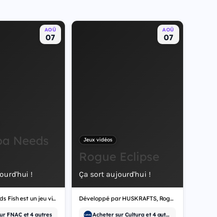
AOÛ
AOÛ
07
07
pa Needs
Jeux vidéos
Rogue Eclipse
ourd'hui !
Ça sort aujourd'hui !
Grandpa Needs Fish est un jeu vidéo de simulation.
Développé par HUSKRAFTS, Rogue Eclipse est un jeu vidéo d'indépendant.
ur FNAC et 4 autres
Acheter sur Cultura et 4 autres