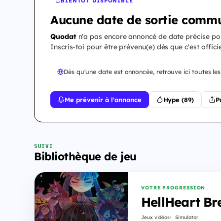
BIENTÔT DISPONIBLE
Aucune date de sortie commu
Quodat
n'a pas encore annoncé de date précise p
Inscris-toi pour être prévenu(e) dès que c'est officie
Dès qu'une date est annoncée, retrouve ici toutes les
Me prévenir à l'annonce
Hype (89)
P
SUIVI
Bibliothèque de jeu
VOTRE PROGRESSION
HellHeart Br
Jeux vidéos
Simulator