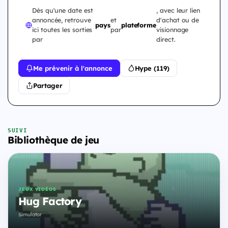
Dès qu'une date est
, avec leur lien
annoncée, retrouve
et
d'achat ou de
pays
plateforme
ici toutes les sorties
par
visionnage
par
direct.
Me prévenir à l'annonce
Hype (119)
Partager
SUIVI
Bibliothèque de jeu
JEUX VIDÉOS
Hug Factory
Simulator