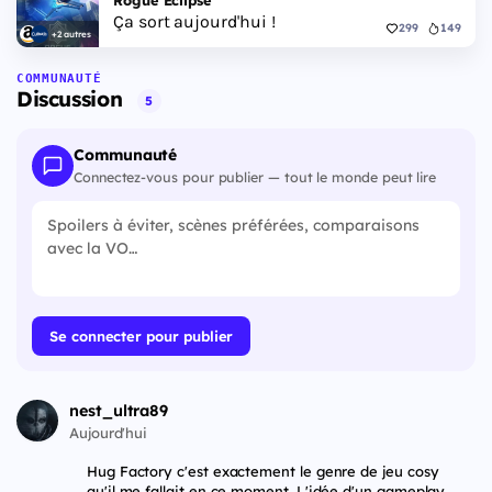
Rogue Eclipse
Ça sort aujourd'hui !
299
149
+2 autres
COMMUNAUTÉ
Discussion
5
Communauté
Connectez-vous pour publier — tout le monde peut lire
Se connecter pour publier
nest_ultra89
Aujourd'hui
Hug Factory c'est exactement le genre de jeu cosy
qu'il me fallait en ce moment. L'idée d'un gameplay