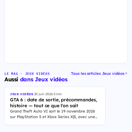
Tous les articles Jeux vidéos
LE MAG · JEUX VIDÉOS
Aussi
dans Jeux vidéos
·
20 juin 2026
·
5 min
JEUX VIDÉOS
GTA 6 : date de sortie, précommandes,
histoire — tout ce que l'on sait
Grand Theft Auto VI sort le 19 novembre 2026
sur PlayStation 5 et Xbox Series X|S, avec une
ouverture des précommandes le 25 juin 2026. Le
jeu se déroule à Leonida, État fictif inspiré de la