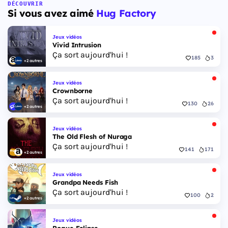
Floride, et sa ville Vice City. Il met en scène
DÉCOUVRIR
Si vous avez aimé
Hug Factory
pour la première fois un duo de protagonistes
jouables, Jason et Lucia, cette dernière étant la
première héroïne jouable d'un GTA principal.
Jeux vidéos
Vivid Intrusion
Ça sort aujourd'hui !
185
3
+2 autres
Jeux vidéos
Crownborne
Ça sort aujourd'hui !
130
26
+2 autres
Jeux vidéos
The Old Flesh of Nuraga
Ça sort aujourd'hui !
141
171
+2 autres
Jeux vidéos
Grandpa Needs Fish
Ça sort aujourd'hui !
100
2
+2 autres
Jeux vidéos