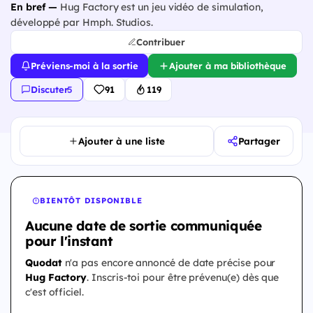
En bref —
Hug Factory est un jeu vidéo de simulation,
développé par Hmph. Studios.
Contribuer
Préviens-moi à la sortie
Ajouter à ma bibliothèque
Discuter
·
5
91
119
Ajouter à une liste
Partager
BIENTÔT DISPONIBLE
Aucune date de sortie communiquée
pour l'instant
Quodat
n'a pas encore annoncé de date précise pour
Hug Factory
. Inscris-toi pour être prévenu(e) dès que
c'est officiel.