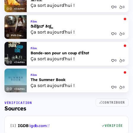
Ça sort aujourd'hui !
0
0
+2 autres
Film
ಡಿಟೆಕ್ವೀವ್ ತೀಕ್ಷ್ಣ
Ça sort aujourd'hui !
0
0
PVR Cinemas
Film
Bande-son pour un coup d'État
Ça sort aujourd'hui !
0
0
+2 autres
Film
The Summer Book
Ça sort aujourd'hui !
0
0
+2 autres
CONTRIBUER
VÉRIFICATION
Sources
IGDB
·
igdb.com
[1]
VÉRIFIÉE