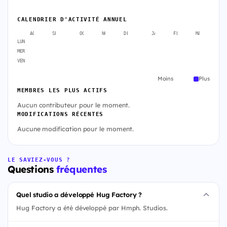
CALENDRIER D'ACTIVITÉ ANNUEL
AOÛT
SEPT.
OCT.
NOV.
DÉC.
JANV.
FÉVR.
MARS
A
LUN
MER
VEN
Moins
Plus
MEMBRES LES PLUS ACTIFS
Aucun contributeur pour le moment.
MODIFICATIONS RÉCENTES
Aucune modification pour le moment.
LE SAVIEZ-VOUS ?
Questions
fréquentes
Quel studio a développé Hug Factory ?
Hug Factory a été développé par Hmph. Studios.