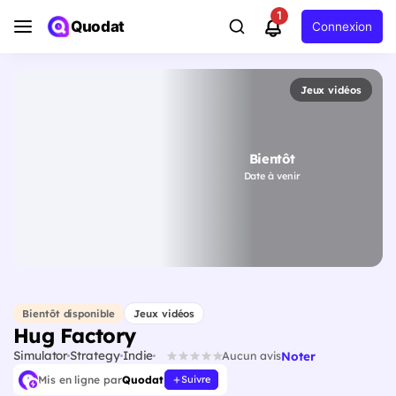
1
Quodat
Connexion
Jeux vidéos
Bientôt
Date à venir
Bientôt disponible
Jeux vidéos
Hug Factory
Simulator
Strategy
Indie
Noter
Aucun avis
Mis en ligne par
Quodat
Suivre