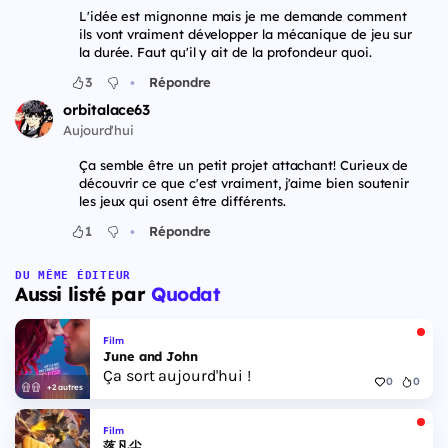
L'idée est mignonne mais je me demande comment
ils vont vraiment développer la mécanique de jeu sur
la durée. Faut qu'il y ait de la profondeur quoi.
•
3
Répondre
orbitalace63
Aujourd'hui
Ça semble être un petit projet attachant! Curieux de
découvrir ce que c'est vraiment, j'aime bien soutenir
les jeux qui osent être différents.
•
1
Répondre
DU MÊME ÉDITEUR
Aussi listé par
Quodat
Film
June and John
Ça sort aujourd'hui !
0
0
+2 autres
Film
落凡尘