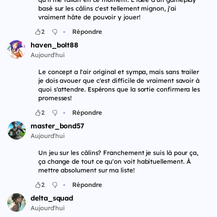
basé sur les câlins c'est tellement mignon, j'ai
vraiment hâte de pouvoir y jouer!
•
2
Répondre
haven_bolt88
Aujourd'hui
Le concept a l'air original et sympa, mais sans trailer
je dois avouer que c'est difficile de vraiment savoir à
quoi s'attendre. Espérons que la sortie confirmera les
promesses!
•
2
Répondre
master_bond57
Aujourd'hui
Un jeu sur les câlins? Franchement je suis là pour ça,
ça change de tout ce qu'on voit habituellement. À
mettre absolument sur ma liste!
•
2
Répondre
delta_squad
Aujourd'hui