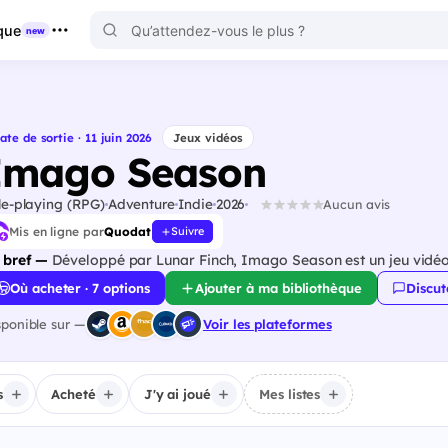
que
new
ate de sortie · 11 juin 2026
Jeux vidéos
Imago Season
le-playing (RPG)
Adventure
Indie
2026
Aucun avis
Mis en ligne par
Quodat
Suivre
 bref —
Développé par Lunar Finch, Imago Season est un jeu vidéo
Où acheter · 7 options
Ajouter à ma bibliothèque
Discut
sponible sur —
Voir les plateformes
s
Acheté
J'y ai joué
Mes listes