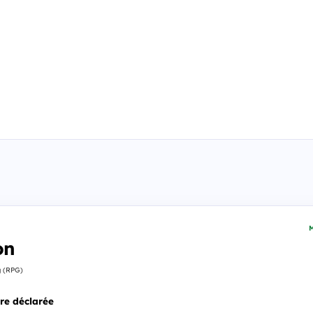
M
on
g (RPG)
re déclarée