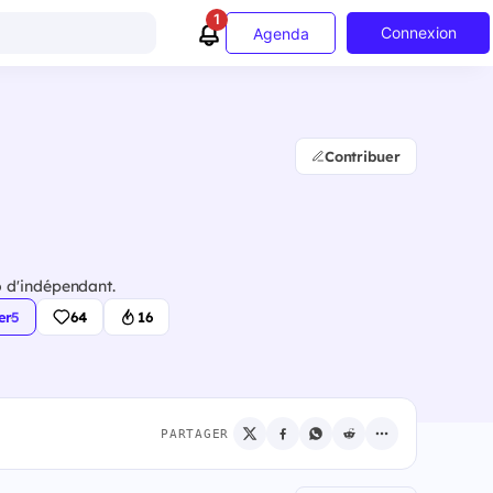
1
Connexion
Agenda
Contribuer
 d'indépendant.
er
·
5
64
16
PARTAGER