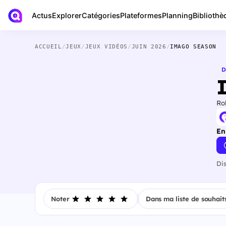
Actus
Bibliothè
Explorer
Catégories
Plateformes
Planning
ACCUEIL
/
JEUX
/
JEUX VIDÉOS
/
JUIN 2026
/
IMAGO SEASON
D
Ro
En
Di
Noter
Dans ma liste de souhait