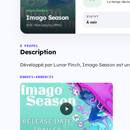
Le temps déclar
JEUX VIDÉOS
Imago Season
STATUT
À voir
2026 · Role-playing (RPG)
À PROPOS
Description
Développé par Lunar Finch, Imago Season est un 
BANDES-ANNONCES