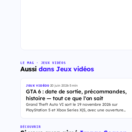
LE MAG · JEUX VIDÉOS
Aussi
dans Jeux vidéos
·
20 juin 2026
·
5 min
JEUX VIDÉOS
GTA 6 : date de sortie, précommandes,
histoire — tout ce que l'on sait
Grand Theft Auto VI sort le 19 novembre 2026 sur
PlayStation 5 et Xbox Series X|S, avec une ouverture
des précommandes le 25 juin 2026. Le jeu se déroule à
Leonida, État fictif inspiré de la Floride, et sa ville Vice
City. Il met en scène pour la première fois un duo de
DÉCOUVRIR