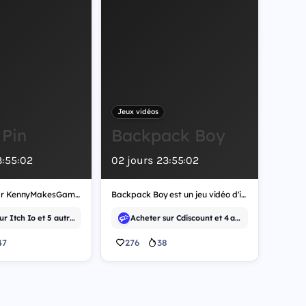
Jeux vidéos
 Pin
Backpack Boy
3
:
55
:
02
02
jours
23
:
55
:
02
Développé par KennyMakesGames, Cult of Pin est un jeu vidéo de stratégie.
Backpack Boy est un jeu vidéo d'indépendant.
Acheter sur Itch Io et 5 autres
Acheter sur Cdiscount et 4 autres
47
276
38