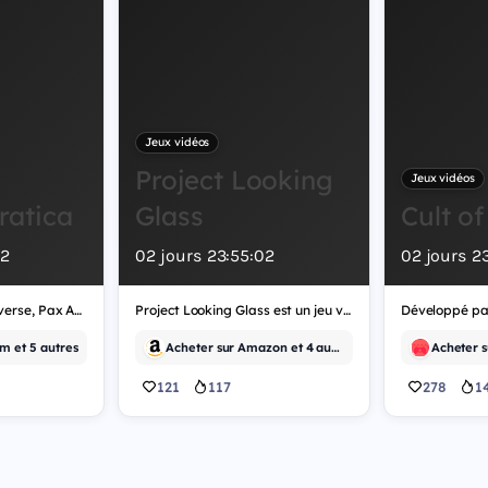
Jeux vidéos
Project Looking
Jeux vidéos
ratica
Glass
Cult of
2
02
jours
23
:
55
:
02
02
jours
2
Développé par Multiverse, Pax Autocratica est un jeu vidéo de tir.
Project Looking Glass est un jeu vidéo d'indépendant, développé par Morph.
m et 5 autres
Acheter sur Amazon et 4 autres
121
117
278
1