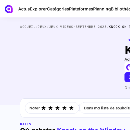
Actus
Bibliothè
Explorer
Catégories
Plateformes
Planning
ACCUEIL
/
JEUX
/
JEUX VIDÉOS
/
SEPTEMBRE 2025
/
KNOCK ON 
D
Ad
Di
Noter
Dans ma liste de souhait
DATES