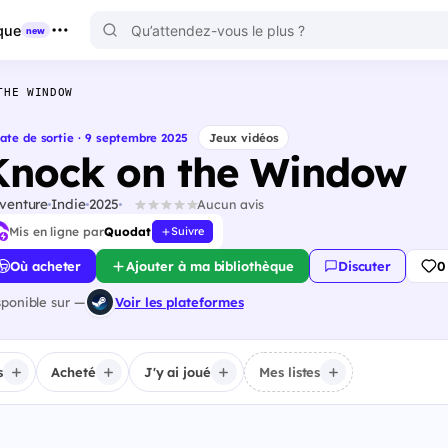
que
new
THE WINDOW
ate de sortie · 9 septembre 2025
Jeux vidéos
Knock on the Window
venture
Indie
2025
Aucun avis
Mis en ligne par
Quodat
Suivre
Où acheter
Ajouter à ma bibliothèque
Discuter
0
sponible sur —
Voir les plateformes
s
Acheté
J'y ai joué
Mes listes