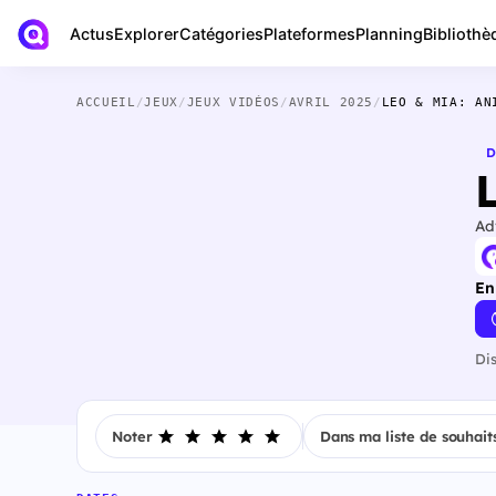
Actus
Bibliothè
Explorer
Catégories
Plateformes
Planning
ACCUEIL
/
JEUX
/
JEUX VIDÉOS
/
AVRIL 2025
/
LEO & MIA: AN
D
Ad
En
Di
Noter
Dans ma liste de souhait