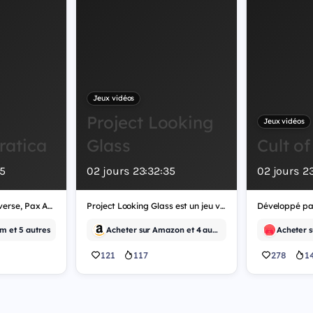
Jeux vidéos
Project Looking
Jeux vidéos
ratica
Glass
Cult of
4
02
jours
23
:
32
:
34
02
jours
2
Développé par Multiverse, Pax Autocratica est un jeu vidéo de tir.
Project Looking Glass est un jeu vidéo d'indépendant, développé par Morph.
m et 5 autres
Acheter sur Amazon et 4 autres
121
117
278
1