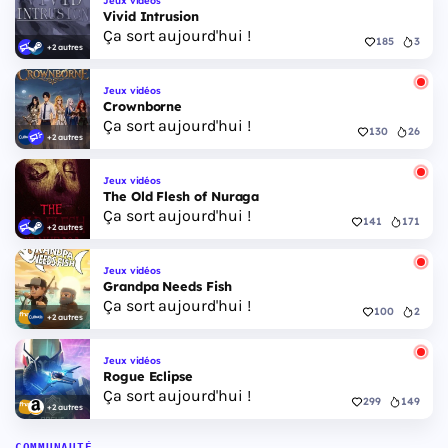
Jeux vidéos
Vivid Intrusion
Ça sort aujourd'hui !
185
3
+2 autres
Jeux vidéos
Crownborne
Ça sort aujourd'hui !
130
26
+2 autres
Jeux vidéos
The Old Flesh of Nuraga
Ça sort aujourd'hui !
141
171
+2 autres
Jeux vidéos
Grandpa Needs Fish
Ça sort aujourd'hui !
100
2
+2 autres
Jeux vidéos
Rogue Eclipse
Ça sort aujourd'hui !
299
149
+2 autres
COMMUNAUTÉ