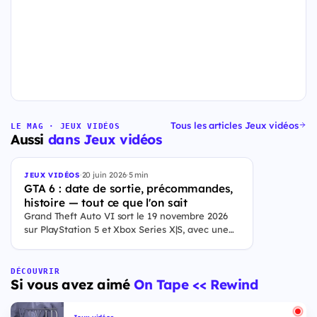
Tous les articles Jeux vidéos
LE MAG · JEUX VIDÉOS
Aussi
dans Jeux vidéos
·
20 juin 2026
·
5 min
JEUX VIDÉOS
GTA 6 : date de sortie, précommandes,
histoire — tout ce que l'on sait
Grand Theft Auto VI sort le 19 novembre 2026
sur PlayStation 5 et Xbox Series X|S, avec une
ouverture des précommandes le 25 juin 2026. Le
jeu se déroule à Leonida, État fictif inspiré de la
Floride, et sa ville Vice City. Il met en scène
DÉCOUVRIR
Si vous avez aimé
On Tape << Rewind
pour la première fois un duo de protagonistes
jouables, Jason et Lucia, cette dernière étant la
première héroïne jouable d'un GTA principal.