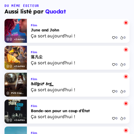
DU MÊME ÉDITEUR
Aussi listé par
Quodat
Film
June and John
Ça sort aujourd'hui !
0
0
+2 autres
Film
落凡尘
Ça sort aujourd'hui !
0
0
+2 autres
Film
ಡಿಟೆಕ್ವೀವ್ ತೀಕ್ಷ್ಣ
Ça sort aujourd'hui !
0
0
PVR Cinemas
Film
Bande-son pour un coup d'État
Ça sort aujourd'hui !
0
0
+2 autres
Film