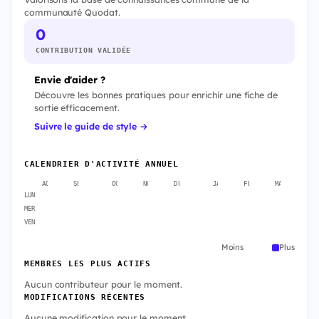
communauté Quodat.
0
CONTRIBUTION VALIDÉE
Envie d'aider ?
Découvre les bonnes pratiques pour enrichir une fiche de
sortie efficacement.
Suivre le guide de style →
CALENDRIER D'ACTIVITÉ ANNUEL
AOÛT
SEPT.
OCT.
NOV.
DÉC.
JANV.
FÉVR.
MARS
A
LUN
MER
VEN
Moins
Plus
MEMBRES LES PLUS ACTIFS
Aucun contributeur pour le moment.
MODIFICATIONS RÉCENTES
Aucune modification pour le moment.