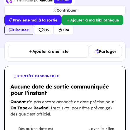
Mis en ligne par
Quodat
Suivre
Contribuer
Préviens-moi à la sortie
Ajouter à ma bibliothèque
Discuter
·
1
219
194
Ajouter à une liste
Partager
BIENTÔT DISPONIBLE
Aucune date de sortie communiquée
pour l'instant
Quodat
n'a pas encore annoncé de date précise pour
On Tape << Rewind
. Inscris-toi pour être prévenu(e)
dès que c'est officiel.
Dès qu'une date est
, avec leur lien