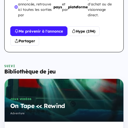
annoncée, retrouve
et
d'achat ou de
pays
plateforme
ici toutes les sorties
par
visionnage
par
direct.
Me prévenir à l'annonce
Hype (194)
Partager
SUIVI
Bibliothèque de jeu
JEUX VIDÉOS
On Tape << Rewind
Adventure