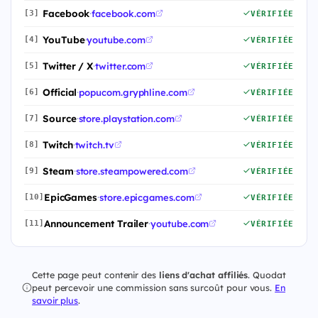
Facebook
·
facebook.com
[3]
VÉRIFIÉE
YouTube
·
youtube.com
[4]
VÉRIFIÉE
Twitter / X
·
twitter.com
[5]
VÉRIFIÉE
Official
·
popucom.gryphline.com
[6]
VÉRIFIÉE
Source
·
store.playstation.com
[7]
VÉRIFIÉE
Twitch
·
twitch.tv
[8]
VÉRIFIÉE
Steam
·
store.steampowered.com
[9]
VÉRIFIÉE
EpicGames
·
store.epicgames.com
[10]
VÉRIFIÉE
Announcement Trailer
·
youtube.com
[11]
VÉRIFIÉE
Cette page peut contenir des
liens d'achat affiliés
. Quodat
peut percevoir une commission sans surcoût pour vous.
En
savoir plus
.