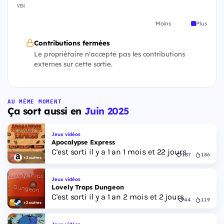
VEN
Moins
Plus
Contributions fermées
Le propriétaire n'accepte pas les contributions
externes sur cette sortie.
AU MÊME MOMENT
Ça sort aussi en
Juin 2025
Jeux vidéos
Apocalypse Express
C'est sorti il y a 1 an 1 mois et 22 jours
187
186
+2 autres
Jeux vidéos
Lovely Traps Dungeon
C'est sorti il y a 1 an 2 mois et 2 jours
44
119
+2 autres