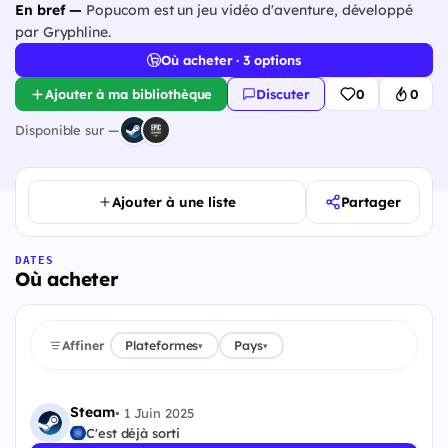
En bref —
Popucom est un jeu vidéo d'aventure, développé
par Gryphline.
Où acheter · 3 options
Ajouter à ma bibliothèque
Discuter
0
0
Disponible sur —
Ajouter à une liste
Partager
DATES
Où acheter
Affiner
Plateformes
Pays
▾
▾
Steam
•
1 Juin 2025
C'est déjà sorti