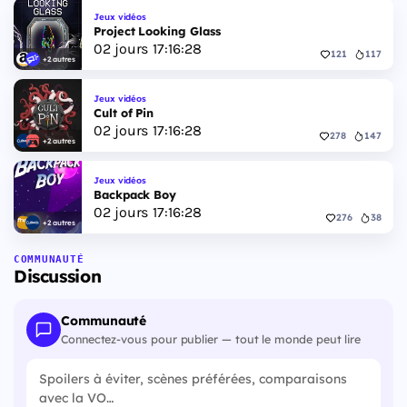
Jeux vidéos
Project Looking Glass
02
jours
17
:
16
:
27
121
117
+2 autres
Jeux vidéos
Cult of Pin
02
jours
17
:
16
:
27
278
147
+2 autres
Jeux vidéos
Backpack Boy
02
jours
17
:
16
:
27
276
38
+2 autres
COMMUNAUTÉ
Discussion
Communauté
Connectez-vous pour publier — tout le monde peut lire