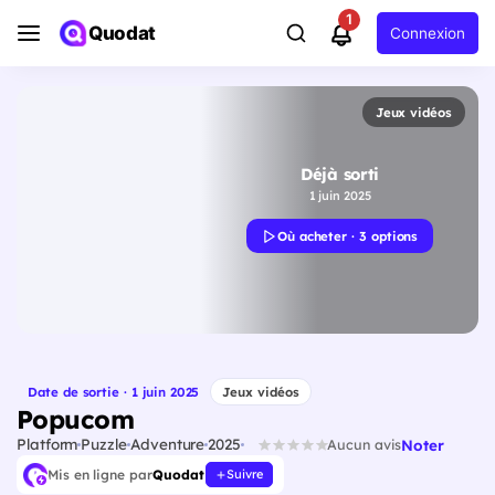
1
Quodat
Connexion
Jeux vidéos
Déjà sorti
1 juin 2025
Où acheter · 3 options
Date de sortie · 1 juin 2025
Jeux vidéos
Popucom
Platform
Puzzle
Adventure
2025
Noter
Aucun avis
Mis en ligne par
Quodat
Suivre