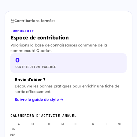
Contributions fermées
COMMUNAUTÉ
Espace de contribution
Valorisons la base de connaissances commune de la
communauté Quodat.
0
CONTRIBUTION VALIDÉE
Envie d'aider ?
Découvre les bonnes pratiques pour enrichir une fiche de
sortie efficacement.
Suivre le guide de style →
CALENDRIER D'ACTIVITÉ ANNUEL
AOÛT
SEPT.
OCT.
NOV.
DÉC.
JANV.
FÉVR.
MARS
A
LUN
MER