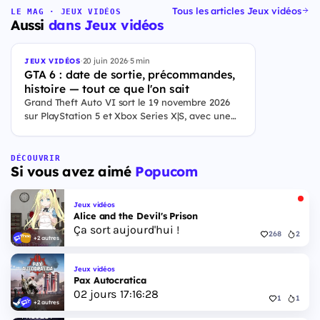
Tous les articles Jeux vidéos
LE MAG · JEUX VIDÉOS
Aussi
dans Jeux vidéos
·
20 juin 2026
·
5 min
JEUX VIDÉOS
GTA 6 : date de sortie, précommandes,
histoire — tout ce que l'on sait
Grand Theft Auto VI sort le 19 novembre 2026
sur PlayStation 5 et Xbox Series X|S, avec une
ouverture des précommandes le 25 juin 2026. Le
jeu se déroule à Leonida, État fictif inspiré de la
Floride, et sa ville Vice City. Il met en scène
DÉCOUVRIR
Si vous avez aimé
Popucom
pour la première fois un duo de protagonistes
jouables, Jason et Lucia, cette dernière étant la
première héroïne jouable d'un GTA principal.
Jeux vidéos
Alice and the Devil's Prison
Ça sort aujourd'hui !
268
2
+2 autres
Jeux vidéos
Pax Autocratica
02
jours
17
:
16
:
27
1
1
+2 autres