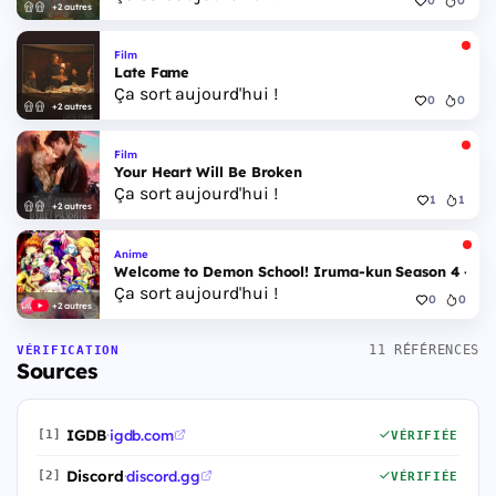
0
0
+2 autres
Film
Late Fame
Ça sort aujourd'hui !
0
0
+2 autres
Film
Your Heart Will Be Broken
Ça sort aujourd'hui !
1
1
+2 autres
Anime
Welcome to Demon School! Iruma-kun Season 4 - Epi
Ça sort aujourd'hui !
0
0
+2 autres
11 RÉFÉRENCES
VÉRIFICATION
Sources
IGDB
·
igdb.com
[1]
VÉRIFIÉE
Discord
·
discord.gg
[2]
VÉRIFIÉE