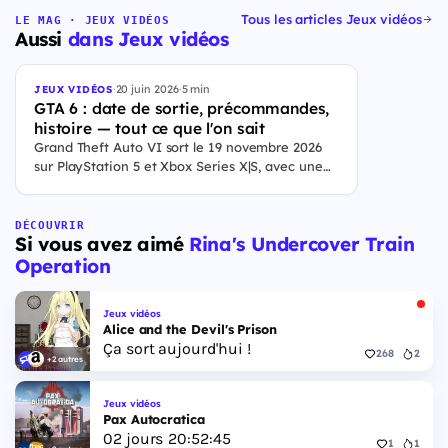
Tous les articles Jeux vidéos
LE MAG · JEUX VIDÉOS
Aussi
dans Jeux vidéos
·
20 juin 2026
·
5 min
JEUX VIDÉOS
GTA 6 : date de sortie, précommandes,
histoire — tout ce que l'on sait
Grand Theft Auto VI sort le 19 novembre 2026
sur PlayStation 5 et Xbox Series X|S, avec une
ouverture des précommandes le 25 juin 2026. Le
jeu se déroule à Leonida, État fictif inspiré de la
Floride, et sa ville Vice City. Il met en scène
DÉCOUVRIR
Si vous avez aimé
Rina's Undercover Train
pour la première fois un duo de protagonistes
jouables, Jason et Lucia, cette dernière étant la
Operation
première héroïne jouable d'un GTA principal.
Jeux vidéos
Alice and the Devil's Prison
Ça sort aujourd'hui !
268
2
+2 autres
Jeux vidéos
Pax Autocratica
02
jours
20
:
52
:
44
1
1