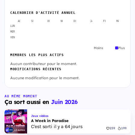
CALENDRIER D'ACTIVITÉ ANNUEL
AOÛT
SEPT.
OCT.
NOV.
DÉC.
JANV.
FÉVR.
MARS
A
LUN
MER
VEN
Moins
Plus
MEMBRES LES PLUS ACTIFS
Aucun contributeur pour le moment.
MODIFICATIONS RÉCENTES
Aucune modification pour le moment.
AU MÊME MOMENT
Ça sort aussi en
Juin 2026
Jeux vidéos
A Week in Paradise
C'est sorti il y a 64 jours
259
199
+2 autres