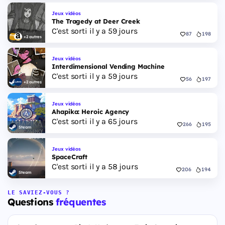
Jeux vidéos
The Tragedy at Deer Creek
C'est sorti il y a 59 jours
87
198
+2 autres
Jeux vidéos
Interdimensional Vending Machine
C'est sorti il y a 59 jours
56
197
+2 autres
Jeux vidéos
Ahapika: Heroic Agency
C'est sorti il y a 65 jours
266
195
Steam
Jeux vidéos
SpaceCraft
C'est sorti il y a 58 jours
206
194
Steam
LE SAVIEZ-VOUS ?
Questions
fréquentes