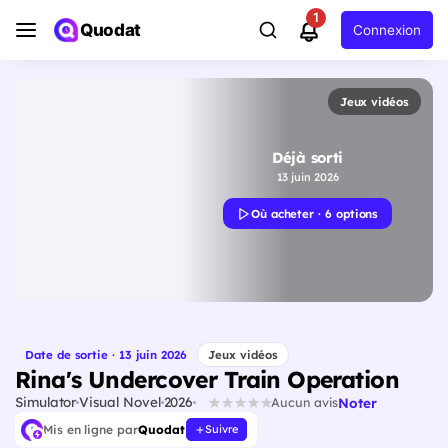
1
Quodat
Connexion
Jeux vidéos
Déjà sorti
13 juin 2026
Où acheter · 6 options
Date de sortie · 13 juin 2026
Jeux vidéos
Rina's Undercover Train Operation
Simulator
Visual Novel
2026
Noter
Aucun avis
Mis en ligne par
Quodat
Suivre