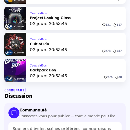
+2 autres
Jeux vidéos
Project Looking Glass
02
jours
20
:
52
:
44
121
117
+2 autres
Jeux vidéos
Cult of Pin
02
jours
20
:
52
:
44
278
147
+2 autres
Jeux vidéos
Backpack Boy
02
jours
20
:
52
:
44
276
38
+2 autres
COMMUNAUTÉ
Discussion
Communauté
Connectez-vous pour publier — tout le monde peut lire