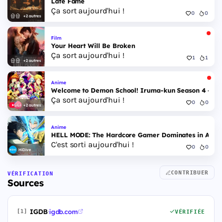
Late Fame
Ça sort aujourd'hui !
0
0
+2 autres
Film
Your Heart Will Be Broken
Ça sort aujourd'hui !
1
1
+2 autres
Anime
Welcome to Demon School! Iruma-kun Season 4 - Epi
Ça sort aujourd'hui !
0
0
+2 autres
Anime
HELL MODE: The Hardcore Gamer Dominates in Anothe
C'est sorti aujourd'hui !
0
0
HiDive
CONTRIBUER
VÉRIFICATION
Sources
IGDB
·
igdb.com
[1]
VÉRIFIÉE