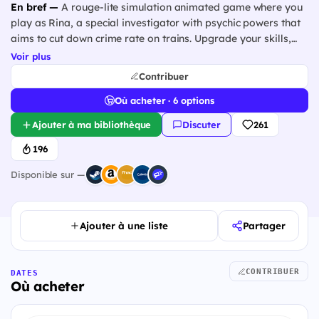
En bref —
A rouge-lite simulation animated game where you
play as Rina, a special investigator with psychic powers that
aims to cut down crime rate on trains. Upgrade your skills,
combine them, and take down your enemies before they get
Voir plus
you! Oh, and have fun changing Rina's outfits too!
Contribuer
Où acheter · 6 options
Ajouter à ma bibliothèque
Discuter
261
196
Disponible sur —
Ajouter à une liste
Partager
CONTRIBUER
DATES
Où acheter