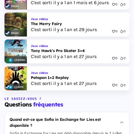
C'est sorti il y a 1 an 1 mois et 6 jours
0
0
Steam
Jeux vidéos
The Merry Fairy
C'est sorti il y a 1 an et 29 jours
0
0
Steam
Jeux vidéos
Tony Hawk's Pro Skater 3+4
C'est sorti il y a 1 an et 27 jours
0
0
+2 autres
Jeux vidéos
Patapon 1+2 Replay
C'est sorti il y a 1 an et 27 jours
0
0
+1 autre
LE SAVIEZ-VOUS ?
Questions
fréquentes
Quand est-ce que Sofia in Exchange for Lies est
disponible ?
Sofia in Exchange for Lies est déjà disponible depuis le 2 juillet