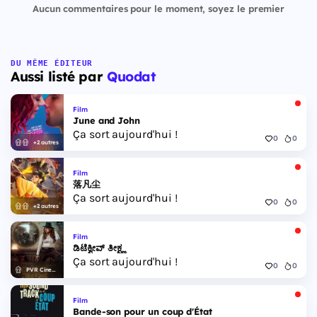
Aucun commentaires pour le moment, soyez le premier
DU MÊME ÉDITEUR
Aussi listé par
Quodat
Film
June and John
Ça sort aujourd'hui !
0
0
+2 autres
Film
落凡尘
Ça sort aujourd'hui !
0
0
+2 autres
Film
ಡಿಟೆಕ್ವೀವ್ ತೀಕ್ಷ್ಣ
Ça sort aujourd'hui !
0
0
PVR Cinemas
Film
Bande-son pour un coup d'État