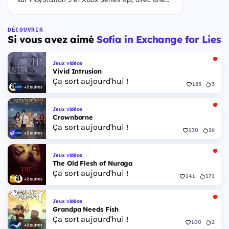
ouverture des précommandes le 25 juin 2026. Le
jeu se déroule à Leonida, État fictif inspiré de la
Floride, et sa ville Vice City. Il met en scène
DÉCOUVRIR
Si vous avez aimé
Sofia in Exchange for Lies
pour la première fois un duo de protagonistes
jouables, Jason et Lucia, cette dernière étant la
première héroïne jouable d'un GTA principal.
Jeux vidéos
Vivid Intrusion
Ça sort aujourd'hui !
185
3
+2 autres
Jeux vidéos
Crownborne
Ça sort aujourd'hui !
130
26
+2 autres
Jeux vidéos
The Old Flesh of Nuraga
Ça sort aujourd'hui !
141
171
+2 autres
Jeux vidéos
Grandpa Needs Fish
Ça sort aujourd'hui !
100
2
+2 autres