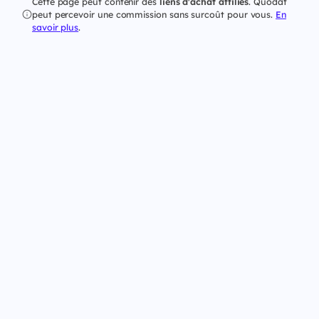
Cette page peut contenir des
liens d'achat affiliés
. Quodat
peut percevoir une commission sans surcoût pour vous.
En
savoir plus
.