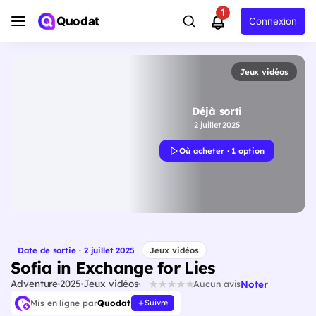
1
Quodat
Connexion
Jeux vidéos
Déjà sorti
2 juillet 2025
Où acheter · 1 option
Date de sortie · 2 juillet 2025
Jeux vidéos
Sofia in Exchange for Lies
Adventure
2025
Jeux vidéos
Noter
Aucun avis
Mis en ligne par
Quodat
Suivre