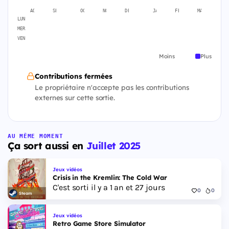
AOÛT
SEPT.
OCT.
NOV.
DÉC.
JANV.
FÉVR.
MARS
A
LUN
MER
VEN
Moins
Plus
Contributions fermées
Le propriétaire n'accepte pas les contributions
externes sur cette sortie.
AU MÊME MOMENT
Ça sort aussi en
Juillet 2025
Jeux vidéos
Crisis in the Kremlin: The Cold War
C'est sorti il y a 1 an et 27 jours
0
0
Steam
Jeux vidéos
Retro Game Store Simulator