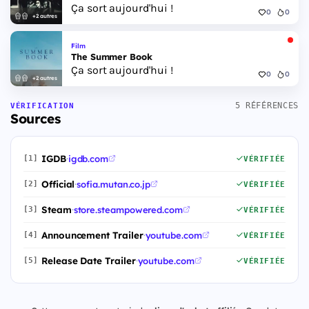
Ça sort aujourd'hui !
0
0
+2 autres
Film
The Summer Book
Ça sort aujourd'hui !
0
0
+2 autres
5 RÉFÉRENCES
VÉRIFICATION
Sources
IGDB
·
igdb.com
[1]
VÉRIFIÉE
Official
·
sofia.mutan.co.jp
[2]
VÉRIFIÉE
Steam
·
store.steampowered.com
[3]
VÉRIFIÉE
Announcement Trailer
·
youtube.com
[4]
VÉRIFIÉE
Release Date Trailer
·
youtube.com
[5]
VÉRIFIÉE