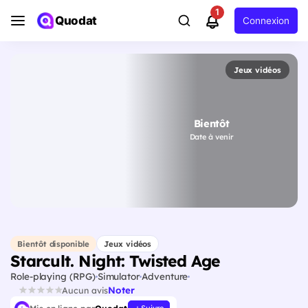
1
Quodat
Connexion
Jeux vidéos
Bientôt
Date à venir
Bientôt disponible
Jeux vidéos
Starcult. Night: Twisted Age
Role-playing (RPG)
Simulator
Adventure
Noter
Aucun avis