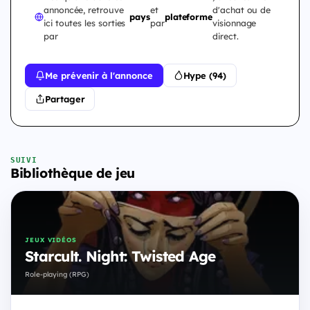
annoncée, retrouve
et
d'achat ou de
pays
plateforme
ici toutes les sorties
par
visionnage
par
direct.
Me prévenir à l'annonce
Hype (94)
Partager
SUIVI
Bibliothèque de jeu
JEUX VIDÉOS
Starcult. Night: Twisted Age
Role-playing (RPG)