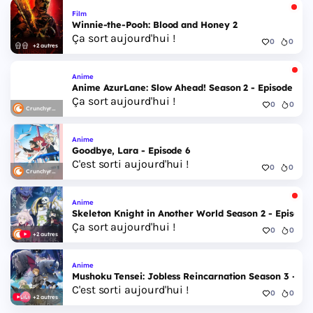
Film
Winnie-the-Pooh: Blood and Honey 2
Ça sort aujourd'hui !
0
0
+2 autres
Anime
Anime AzurLane: Slow Ahead! Season 2 - Episode 6
Ça sort aujourd'hui !
0
0
Crunchyroll
Anime
Goodbye, Lara - Episode 6
C'est sorti aujourd'hui !
0
0
Crunchyroll
Anime
Skeleton Knight in Another World Season 2 - Episode 
Ça sort aujourd'hui !
0
0
+2 autres
Anime
Mushoku Tensei: Jobless Reincarnation Season 3 - Epi
C'est sorti aujourd'hui !
0
0
+2 autres