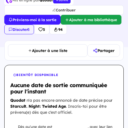
Mis en ligne par
Quodat
Suivre
Contribuer
Préviens-moi à la sortie
Ajouter à ma bibliothèque
Discuter
·
5
5
94
Ajouter à une liste
Partager
BIENTÔT DISPONIBLE
Aucune date de sortie communiquée
pour l'instant
Quodat
n'a pas encore annoncé de date précise pour
Starcult. Night: Twisted Age
. Inscris-toi pour être
prévenu(e) dès que c'est officiel.
Dès qu'une date est
, avec leur lien