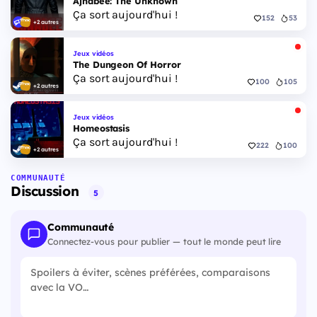
Ajnabee: The Unknown
Ça sort aujourd'hui !
152
53
+2 autres
Jeux vidéos
The Dungeon Of Horror
Ça sort aujourd'hui !
100
105
+2 autres
Jeux vidéos
Homeostasis
Ça sort aujourd'hui !
222
100
+2 autres
COMMUNAUTÉ
Discussion
5
Communauté
Connectez-vous pour publier — tout le monde peut lire