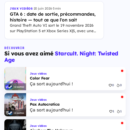
·
20 juin 2026
·
5 min
JEUX VIDÉOS
GTA 6 : date de sortie, précommandes,
histoire — tout ce que l'on sait
Grand Theft Auto VI sort le 19 novembre 2026
sur PlayStation 5 et Xbox Series X|S, avec une
ouverture des précommandes le 25 juin 2026. Le
jeu se déroule à Leonida, État fictif inspiré de la
Floride, et sa ville Vice City. Il met en scène
DÉCOUVRIR
Si vous avez aimé
Starcult. Night: Twisted
pour la première fois un duo de protagonistes
jouables, Jason et Lucia, cette dernière étant la
Age
première héroïne jouable d'un GTA principal.
Jeux vidéos
Color Fear
Ça sort aujourd'hui !
0
0
+2 autres
Jeux vidéos
Pax Autocratica
Ça sort aujourd'hui !
1
1
+2 autres
Jeux vidéos