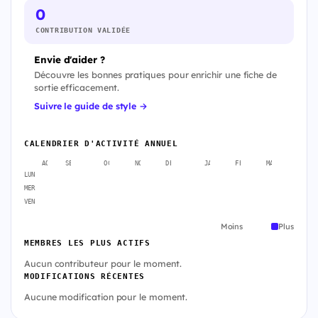
0
CONTRIBUTION VALIDÉE
Envie d'aider ?
Découvre les bonnes pratiques pour enrichir une fiche de
sortie efficacement.
Suivre le guide de style →
CALENDRIER D'ACTIVITÉ ANNUEL
AOÛT
SEPT.
OCT.
NOV.
DÉC.
JANV.
FÉVR.
MARS
AVR
LUN
MER
VEN
Moins
Plus
MEMBRES LES PLUS ACTIFS
Aucun contributeur pour le moment.
MODIFICATIONS RÉCENTES
Aucune modification pour le moment.