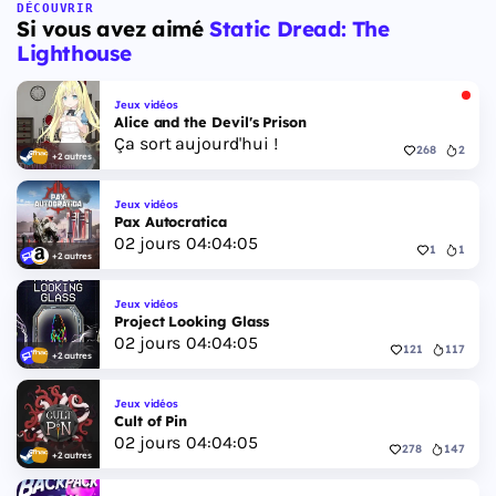
Floride, et sa ville Vice City. Il met en scène
DÉCOUVRIR
Si vous avez aimé
Static Dread: The
pour la première fois un duo de protagonistes
jouables, Jason et Lucia, cette dernière étant la
Lighthouse
première héroïne jouable d'un GTA principal.
Jeux vidéos
Alice and the Devil's Prison
Ça sort aujourd'hui !
268
2
+2 autres
Jeux vidéos
Pax Autocratica
02
jours
04
:
04
:
04
1
1
+2 autres
Jeux vidéos
Project Looking Glass
02
jours
04
:
04
:
04
121
117
+2 autres
Jeux vidéos
Cult of Pin
02
jours
04
:
04
:
04
278
147
+2 autres