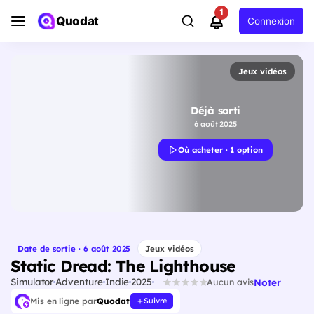
1
Quodat
Connexion
Jeux vidéos
Déjà sorti
6 août 2025
Où acheter · 1 option
Date de sortie · 6 août 2025
Jeux vidéos
Static Dread: The Lighthouse
Simulator
Adventure
Indie
2025
Noter
Aucun avis
Mis en ligne par
Quodat
Suivre