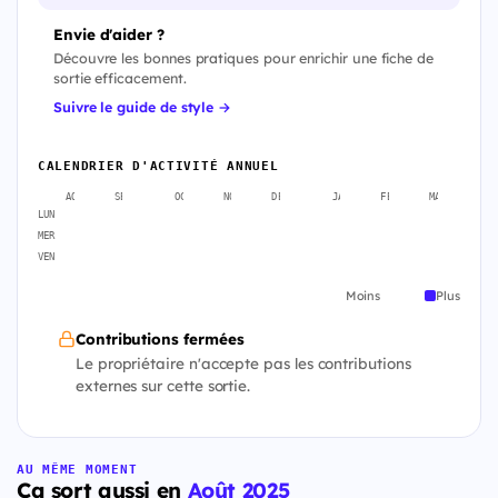
Envie d'aider ?
Découvre les bonnes pratiques pour enrichir une fiche de
sortie efficacement.
Suivre le guide de style →
CALENDRIER D'ACTIVITÉ ANNUEL
AOÛT
SEPT.
OCT.
NOV.
DÉC.
JANV.
FÉVR.
MARS
A
LUN
MER
VEN
Moins
Plus
Contributions fermées
Le propriétaire n'accepte pas les contributions
externes sur cette sortie.
AU MÊME MOMENT
Ça sort aussi en
Août 2025