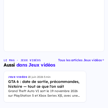
Tous les articles Jeux vidéos
LE MAG · JEUX VIDÉOS
Aussi
dans Jeux vidéos
·
20 juin 2026
·
5 min
JEUX VIDÉOS
GTA 6 : date de sortie, précommandes,
histoire — tout ce que l'on sait
Grand Theft Auto VI sort le 19 novembre 2026
sur PlayStation 5 et Xbox Series X|S, avec une
ouverture des précommandes le 25 juin 2026. Le
jeu se déroule à Leonida, État fictif inspiré de la