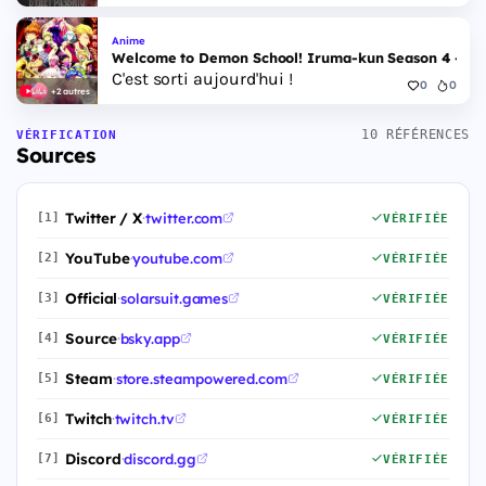
Anime
Welcome to Demon School! Iruma-kun Season 4 - Epi
C'est sorti aujourd'hui !
0
0
+2 autres
10 RÉFÉRENCES
VÉRIFICATION
Sources
Twitter / X
·
twitter.com
[1]
VÉRIFIÉE
YouTube
·
youtube.com
[2]
VÉRIFIÉE
Official
·
solarsuit.games
[3]
VÉRIFIÉE
Source
·
bsky.app
[4]
VÉRIFIÉE
Steam
·
store.steampowered.com
[5]
VÉRIFIÉE
Twitch
·
twitch.tv
[6]
VÉRIFIÉE
Discord
·
discord.gg
[7]
VÉRIFIÉE