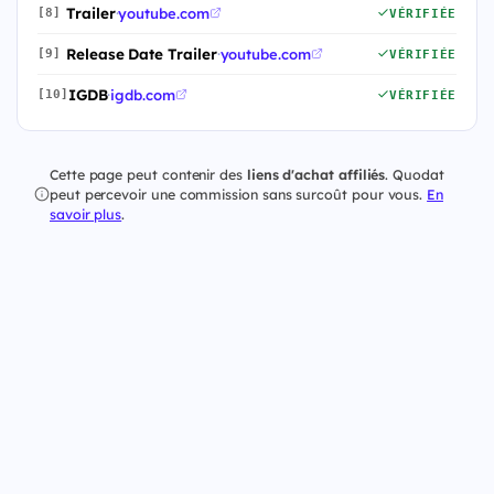
Trailer
·
youtube.com
[8]
VÉRIFIÉE
Release Date Trailer
·
youtube.com
[9]
VÉRIFIÉE
IGDB
·
igdb.com
[10]
VÉRIFIÉE
Cette page peut contenir des
liens d'achat affiliés
. Quodat
peut percevoir une commission sans surcoût pour vous.
En
savoir plus
.