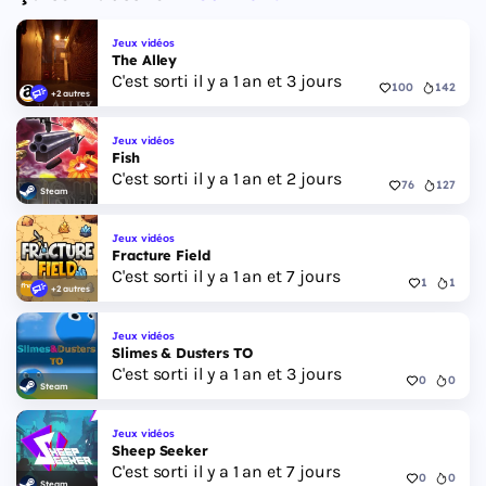
Jeux vidéos
The Alley
C'est sorti il y a 1 an et 3 jours
100
142
+2 autres
Jeux vidéos
Fish
C'est sorti il y a 1 an et 2 jours
76
127
Steam
Jeux vidéos
Fracture Field
C'est sorti il y a 1 an et 7 jours
1
1
+2 autres
Jeux vidéos
Slimes & Dusters TO
C'est sorti il y a 1 an et 3 jours
0
0
Steam
Jeux vidéos
Sheep Seeker
C'est sorti il y a 1 an et 7 jours
0
0
Steam