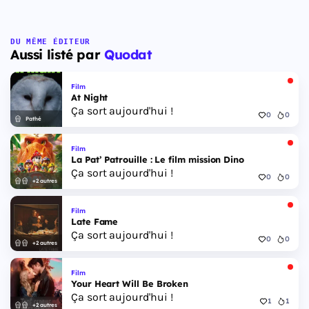
DU MÊME ÉDITEUR
Aussi listé par
Quodat
Film
At Night
Ça sort aujourd'hui !
0
0
Pathé
Film
La Pat’ Patrouille : Le film mission Dino
Ça sort aujourd'hui !
0
0
+2 autres
Film
Late Fame
Ça sort aujourd'hui !
0
0
+2 autres
Film
Your Heart Will Be Broken
Ça sort aujourd'hui !
1
1
+2 autres