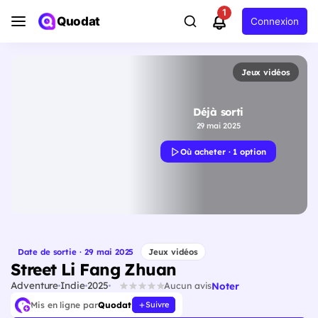
1
Quodat
Connexion
Jeux vidéos
Déjà sorti
29 mai 2025
Où acheter · 1 option
Date de sortie · 29 mai 2025
Jeux vidéos
Street Li Fang Zhuan
Adventure
Indie
2025
Noter
Aucun avis
Mis en ligne par
Quodat
Suivre