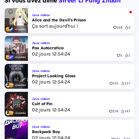
Si vous avez aimé
Street Li Fang Zhuan
jouables, Jason et Lucia, cette dernière étant la
première héroïne jouable d'un GTA principal.
Jeux vidéos
Alice and the Devil's Prison
Ça sort aujourd'hui !
268
2
+2 autres
Jeux vidéos
Pax Autocratica
02
jours
12
:
54
:
23
1
1
+2 autres
Jeux vidéos
Project Looking Glass
02
jours
12
:
54
:
23
121
117
+2 autres
Jeux vidéos
Cult of Pin
02
jours
12
:
54
:
23
278
147
+2 autres
Jeux vidéos
Backpack Boy
02
jours
12
:
54
:
23