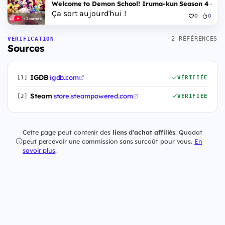
Welcome to Demon School! Iruma-kun Season 4 - Epi
Ça sort aujourd'hui !
0
0
+2 autres
2 RÉFÉRENCES
VÉRIFICATION
Sources
IGDB
·
igdb.com
[1]
VÉRIFIÉE
Steam
·
store.steampowered.com
[2]
VÉRIFIÉE
Cette page peut contenir des
liens d'achat affiliés
. Quodat
peut percevoir une commission sans surcoût pour vous.
En
savoir plus
.