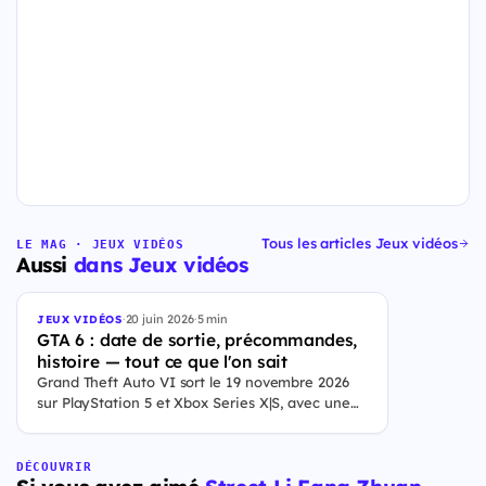
Tous les articles Jeux vidéos
LE MAG · JEUX VIDÉOS
Aussi
dans Jeux vidéos
·
20 juin 2026
·
5 min
JEUX VIDÉOS
GTA 6 : date de sortie, précommandes,
histoire — tout ce que l'on sait
Grand Theft Auto VI sort le 19 novembre 2026
sur PlayStation 5 et Xbox Series X|S, avec une
ouverture des précommandes le 25 juin 2026. Le
jeu se déroule à Leonida, État fictif inspiré de la
Floride, et sa ville Vice City. Il met en scène
DÉCOUVRIR
pour la première fois un duo de protagonistes