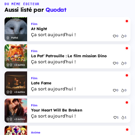
DU MÊME ÉDITEUR
Aussi listé par
Quodat
Film
At Night
Ça sort aujourd'hui !
0
0
Pathé
Film
La Pat’ Patrouille : Le film mission Dino
Ça sort aujourd'hui !
0
0
+2 autres
Film
Late Fame
Ça sort aujourd'hui !
0
0
+2 autres
Film
Your Heart Will Be Broken
Ça sort aujourd'hui !
1
1
+2 autres
Anime