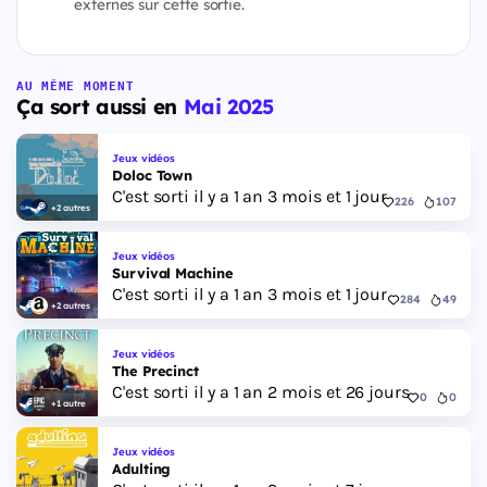
externes sur cette sortie.
AU MÊME MOMENT
Ça sort aussi en
Mai 2025
Jeux vidéos
Doloc Town
C'est sorti il y a 1 an 3 mois et 1 jour
226
107
+2 autres
Jeux vidéos
Survival Machine
C'est sorti il y a 1 an 3 mois et 1 jour
284
49
+2 autres
Jeux vidéos
The Precinct
C'est sorti il y a 1 an 2 mois et 26 jours
0
0
+1 autre
Jeux vidéos
Adulting