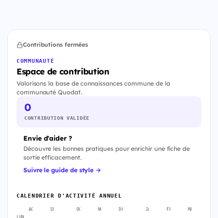
Contributions fermées
COMMUNAUTÉ
Espace de contribution
Valorisons la base de connaissances commune de la
communauté Quodat.
0
CONTRIBUTION VALIDÉE
Envie d'aider ?
Découvre les bonnes pratiques pour enrichir une fiche de
sortie efficacement.
Suivre le guide de style →
CALENDRIER D'ACTIVITÉ ANNUEL
AOÛT
SEPT.
OCT.
NOV.
DÉC.
JANV.
FÉVR.
MARS
A
LUN