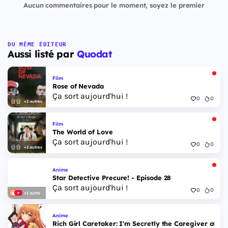
Aucun commentaires pour le moment, soyez le premier
DU MÊME ÉDITEUR
Aussi listé par
Quodat
Film
Rose of Nevada
Ça sort aujourd'hui !
0
0
+2 autres
Film
The World of Love
Ça sort aujourd'hui !
0
0
+2 autres
Anime
Star Detective Precure! - Episode 28
Ça sort aujourd'hui !
0
0
+1 autre
Anime
Rich Girl Caretaker: I'm Secretly the Caregiver of the