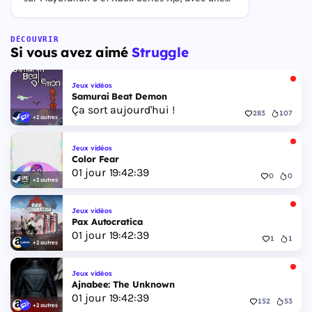
ouverture des précommandes le 25 juin 2026. Le
jeu se déroule à Leonida, État fictif inspiré de la
Floride, et sa ville Vice City. Il met en scène
DÉCOUVRIR
Si vous avez aimé
Struggle
pour la première fois un duo de protagonistes
jouables, Jason et Lucia, cette dernière étant la
première héroïne jouable d'un GTA principal.
Jeux vidéos
Samurai Beat Demon
Ça sort aujourd'hui !
283
107
+2 autres
Jeux vidéos
Color Fear
01
jour
19
:
42
:
38
0
0
+2 autres
Jeux vidéos
Pax Autocratica
01
jour
19
:
42
:
38
1
1
+2 autres
Jeux vidéos
Ajnabee: The Unknown
01
jour
19
:
42
:
38
152
53
+2 autres