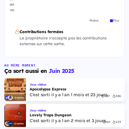
MER
VEN
Moins
Plus
Contributions fermées
Le propriétaire n'accepte pas les contributions
externes sur cette sortie.
AU MÊME MOMENT
Ça sort aussi en
Juin 2025
Jeux vidéos
Apocalypse Express
C'est sorti il y a 1 an 1 mois et 23 jours
187
186
+2 autres
Jeux vidéos
Lovely Traps Dungeon
C'est sorti il y a 1 an 2 mois et 3 jours
44
119
+2 autres