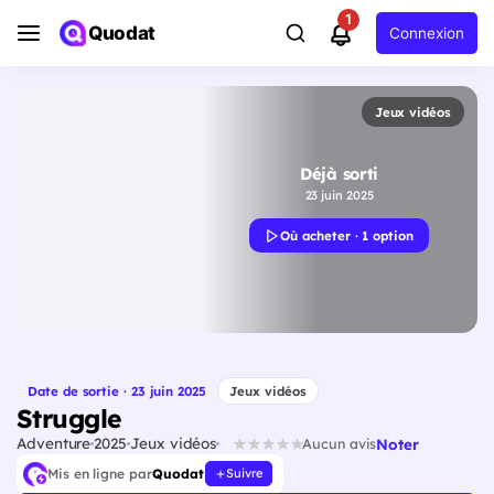
1
Quodat
Connexion
Jeux vidéos
Déjà sorti
23 juin 2025
Où acheter · 1 option
Date de sortie · 23 juin 2025
Jeux vidéos
Struggle
Adventure
2025
Jeux vidéos
Noter
Aucun avis
Mis en ligne par
Quodat
Suivre