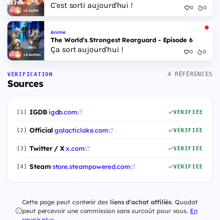
C'est sorti aujourd'hui !
0
0
+1 autre
Anime
The World's Strongest Rearguard - Episode 6
Ça sort aujourd'hui !
0
0
+2 autres
4 RÉFÉRENCES
VÉRIFICATION
Sources
IGDB
·
igdb.com
[1]
VÉRIFIÉE
Official
·
galacticlake.com
[2]
VÉRIFIÉE
Twitter / X
·
x.com
[3]
VÉRIFIÉE
Steam
·
store.steampowered.com
[4]
VÉRIFIÉE
Cette page peut contenir des
liens d'achat affiliés
. Quodat
peut percevoir une commission sans surcoût pour vous.
En
savoir plus
.