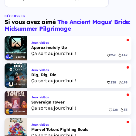
ouverture des précommandes le 25 juin 2026. Le
jeu se déroule à Leonida, État fictif inspiré de la
Floride, et sa ville Vice City. Il met en scène
DÉCOUVRIR
Si vous avez aimé
The Ancient Magus' Bride:
pour la première fois un duo de protagonistes
jouables, Jason et Lucia, cette dernière étant la
Midsummer Pilgrimage
première héroïne jouable d'un GTA principal.
Jeux vidéos
Approximately Up
Ça sort aujourd'hui !
252
142
+2 autres
Jeux vidéos
Dig, Dig, Die
Ça sort aujourd'hui !
238
199
+2 autres
Jeux vidéos
Sovereign Tower
Ça sort aujourd'hui !
128
55
+2 autres
Jeux vidéos
Marvel Tokon: Fighting Souls
Ça sort aujourd'hui !