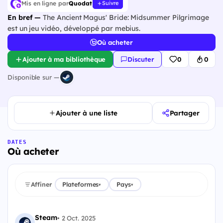
Mis en ligne par
Quodat
Suivre
En bref —
The Ancient Magus' Bride: Midsummer Pilgrimage
est un jeu vidéo, développé par mebius.
Où acheter
Ajouter à ma bibliothèque
Discuter
0
0
Disponible sur —
Ajouter à une liste
Partager
DATES
Où acheter
Affiner
Plateformes
Pays
▾
▾
Steam
•
2 Oct. 2025