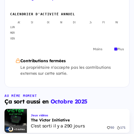
CALENDRIER D'ACTIVITÉ ANNUEL
AOÛT
SEPT.
OCT.
NOV.
DÉC.
JANV.
FÉVR.
MARS
A
LUN
MER
VEN
Moins
Plus
Contributions fermées
Le propriétaire n'accepte pas les contributions
externes sur cette sortie.
AU MÊME MOMENT
Ça sort aussi en
Octobre 2025
Jeux vidéos
The Victor Initiative
C'est sorti il y a 290 jours
50
171
+2 autres