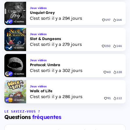
Jeux vidéos
Unquiet Grey
C'est sorti il y a 294 jours
197
164
+2 autres
Jeux vidéos
Slot & Dungeons
C'est sorti il y a 279 jours
250
146
+2 autres
Jeux vidéos
Protocol: Umbra
C'est sorti il y a 302 jours
40
128
+2 autres
Jeux vidéos
Walk of Life
C'est sorti il y a 286 jours
91
112
+2 autres
LE SAVIEZ-VOUS ?
Questions
fréquentes