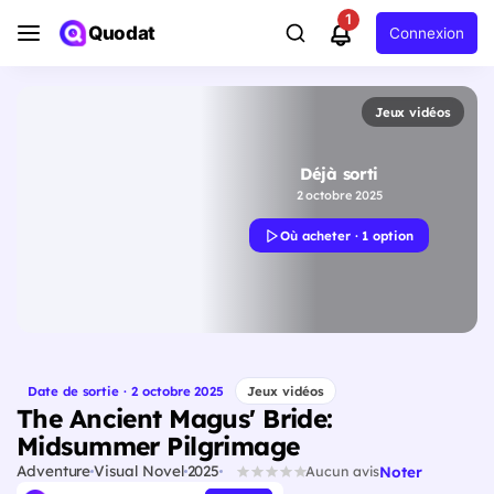
1
Quodat
Connexion
Jeux vidéos
Déjà sorti
2 octobre 2025
Où acheter · 1 option
Date de sortie · 2 octobre 2025
Jeux vidéos
The Ancient Magus' Bride:
Midsummer Pilgrimage
Adventure
Visual Novel
2025
Noter
Aucun avis