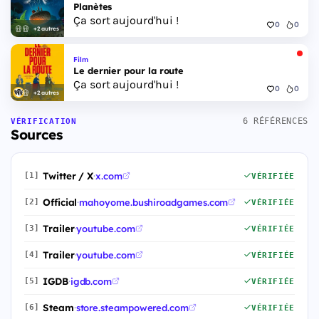
Planètes
Ça sort aujourd'hui !
0
0
+2 autres
Film
Le dernier pour la route
Ça sort aujourd'hui !
0
0
+2 autres
6 RÉFÉRENCES
VÉRIFICATION
Sources
Twitter / X
·
x.com
[1]
VÉRIFIÉE
Official
·
mahoyome.bushiroadgames.com
[2]
VÉRIFIÉE
Trailer
·
youtube.com
[3]
VÉRIFIÉE
Trailer
·
youtube.com
[4]
VÉRIFIÉE
IGDB
·
igdb.com
[5]
VÉRIFIÉE
Steam
·
store.steampowered.com
[6]
VÉRIFIÉE