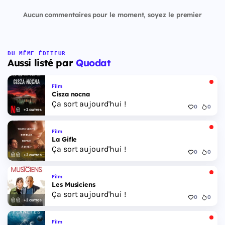
Aucun commentaires pour le moment, soyez le premier
DU MÊME ÉDITEUR
Aussi listé par
Quodat
Film
Cisza nocna
Ça sort aujourd'hui !
0
0
+2 autres
Film
La Gifle
Ça sort aujourd'hui !
0
0
+2 autres
Film
Les Musiciens
Ça sort aujourd'hui !
0
0
+2 autres
Film