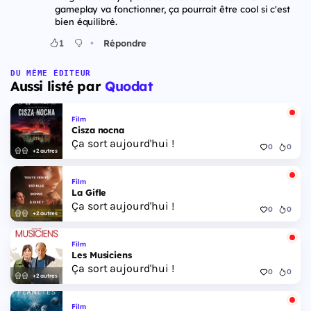
gameplay va fonctionner, ça pourrait être cool si c'est
bien équilibré.
•
1
Répondre
DU MÊME ÉDITEUR
Aussi listé par
Quodat
Film
Cisza nocna
Ça sort aujourd'hui !
0
0
+2 autres
Film
La Gifle
Ça sort aujourd'hui !
0
0
+2 autres
Film
Les Musiciens
Ça sort aujourd'hui !
0
0
+2 autres
Film