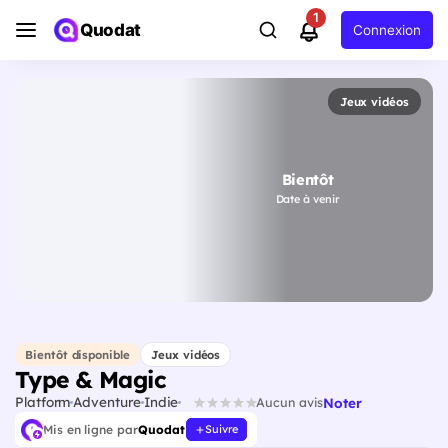
1
Quodat
Connexion
Jeux vidéos
Bientôt
Date à venir
Bientôt disponible
Jeux vidéos
Type & Magic
Platform
Adventure
Indie
Noter
Aucun avis
Mis en ligne par
Quodat
Suivre