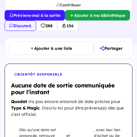
Contribuer
Préviens-moi à la sortie
Ajouter à ma bibliothèque
Discuter
·
1
288
156
Ajouter à une liste
Partager
BIENTÔT DISPONIBLE
Aucune date de sortie communiquée
pour l'instant
Quodat
n'a pas encore annoncé de date précise pour
Type & Magic
. Inscris-toi pour être prévenu(e) dès que
c'est officiel.
Dès qu'une date est
, avec leur lien
annoncée, retrouve
et
d'achat ou de