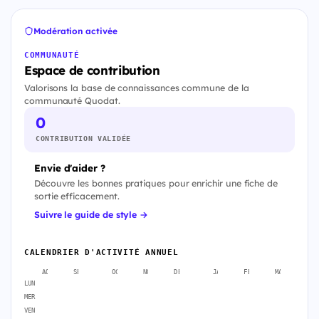
Modération activée
COMMUNAUTÉ
Espace de contribution
Valorisons la base de connaissances commune de la
communauté Quodat.
0
CONTRIBUTION VALIDÉE
Envie d'aider ?
Découvre les bonnes pratiques pour enrichir une fiche de
sortie efficacement.
Suivre le guide de style →
CALENDRIER D'ACTIVITÉ ANNUEL
AOÛT
SEPT.
OCT.
NOV.
DÉC.
JANV.
FÉVR.
MARS
A
LUN
MER
VEN