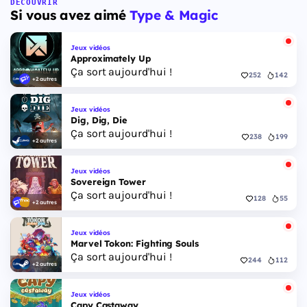
Floride, et sa ville Vice City. Il met en scène
DÉCOUVRIR
Si vous avez aimé
Type & Magic
pour la première fois un duo de protagonistes
jouables, Jason et Lucia, cette dernière étant la
première héroïne jouable d'un GTA principal.
Jeux vidéos
Approximately Up
Ça sort aujourd'hui !
252
142
+2 autres
Jeux vidéos
Dig, Dig, Die
Ça sort aujourd'hui !
238
199
+2 autres
Jeux vidéos
Sovereign Tower
Ça sort aujourd'hui !
128
55
+2 autres
Jeux vidéos
Marvel Tokon: Fighting Souls
Ça sort aujourd'hui !
244
112
+2 autres
Jeux vidéos
Capy Castaway