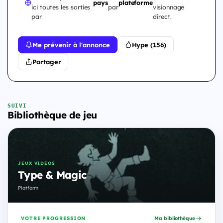
pays
plateforme
ici toutes les sorties
par
visionnage
par
direct.
Me prévenir à l'annonce
Hype (156)
Partager
SUIVI
Bibliothèque de jeu
JEUX VIDÉOS
Type & Magic
Platform
VOTRE PROGRESSION
Ma bibliothèque