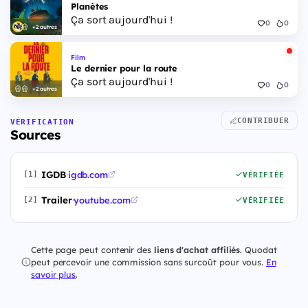
Planètes
Ça sort aujourd'hui !
0
0
+2 autres
Film
Le dernier pour la route
Ça sort aujourd'hui !
0
0
+2 autres
CONTRIBUER
VÉRIFICATION
Sources
IGDB
·
igdb.com
[1]
VÉRIFIÉE
Trailer
·
youtube.com
[2]
VÉRIFIÉE
Cette page peut contenir des
liens d'achat affiliés
. Quodat
peut percevoir une commission sans surcoût pour vous.
En
savoir plus
.