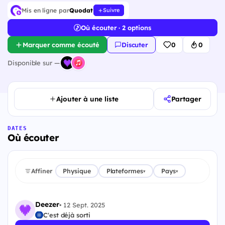
Mis en ligne par
Quodat
Suivre
Où écouter · 2 options
Marquer comme écouté
Discuter
0
0
Disponible sur —
Ajouter à une liste
Partager
DATES
Où écouter
Affiner
Physique
Plateformes
Pays
▾
▾
Deezer
•
12 Sept. 2025
C'est déjà sorti