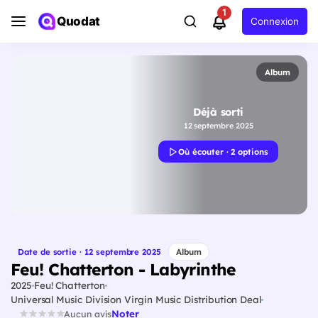
1
Quodat
Connexion
Album
Déjà sorti
12 septembre 2025
Où écouter · 2 options
Date de sortie · 12 septembre 2025
Album
Feu! Chatterton - Labyrinthe
2025
Feu! Chatterton
Universal Music Division Virgin Music Distribution Deal
Noter
Aucun avis