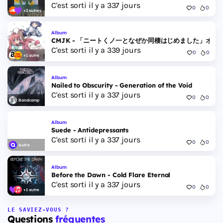
C'est sorti il y a 337 jours
0
0
+2 autres
Album
CMJK - 「ニートくノ一となぜか同棲はじめました」オリ
C'est sorti il y a 339 jours
0
0
+1 autre
Album
Nailed to Obscurity - Generation of the Void
C'est sorti il y a 337 jours
0
0
Bandcamp
Album
Suede - Antidepressants
C'est sorti il y a 337 jours
0
0
Autre
Album
Before the Dawn - Cold Flare Eternal
C'est sorti il y a 337 jours
0
0
+1 autre
LE SAVIEZ-VOUS ?
Questions
fréquentes