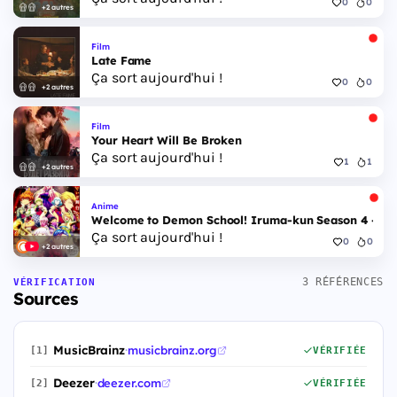
0
0
+2 autres
Film
Late Fame
Ça sort aujourd'hui !
0
0
+2 autres
Film
Your Heart Will Be Broken
Ça sort aujourd'hui !
1
1
+2 autres
Anime
Welcome to Demon School! Iruma-kun Season 4 - Epi
Ça sort aujourd'hui !
0
0
+2 autres
3 RÉFÉRENCES
VÉRIFICATION
Sources
MusicBrainz
·
musicbrainz.org
[1]
VÉRIFIÉE
Deezer
·
deezer.com
[2]
VÉRIFIÉE