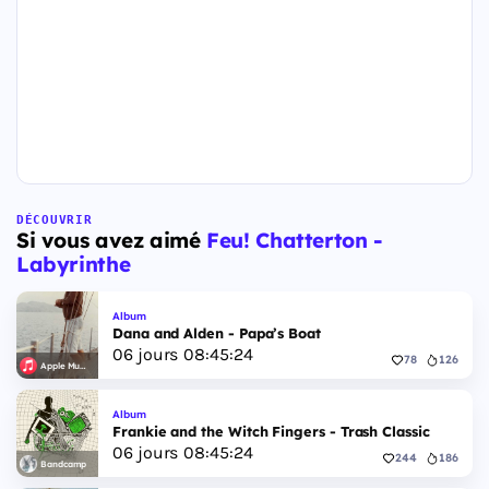
DÉCOUVRIR
Si vous avez aimé
Feu! Chatterton -
Labyrinthe
Album
Dana and Alden - Papa’s Boat
06
jours
08
:
45
:
23
78
126
Apple Music
Album
Frankie and the Witch Fingers - Trash Classic
06
jours
08
:
45
:
23
244
186
Bandcamp