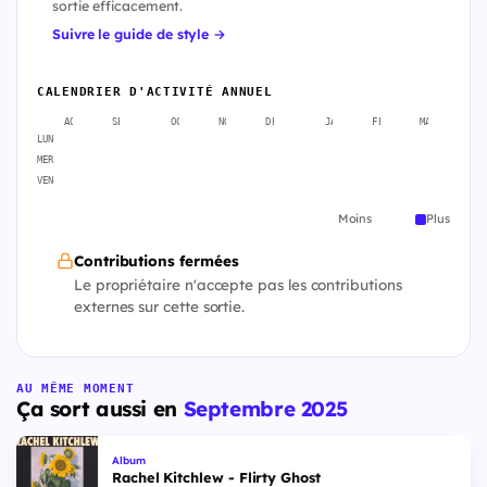
sortie efficacement.
Suivre le guide de style →
CALENDRIER D'ACTIVITÉ ANNUEL
AOÛT
SEPT.
OCT.
NOV.
DÉC.
JANV.
FÉVR.
MARS
A
LUN
MER
VEN
Moins
Plus
Contributions fermées
Le propriétaire n'accepte pas les contributions
externes sur cette sortie.
AU MÊME MOMENT
Ça sort aussi en
Septembre 2025
Album
Rachel Kitchlew - Flirty Ghost