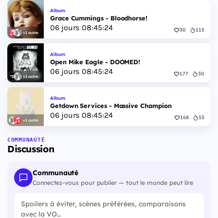
Album
Grace Cummings - Bloodhorse!
06
jours
08
:
45
:
23
30
115
+1 autre
Album
Open Mike Eagle - DOOMED!
06
jours
08
:
45
:
23
177
30
+1 autre
Album
Getdown Services - Massive Champion
06
jours
08
:
45
:
23
168
53
+1 autre
COMMUNAUTÉ
Discussion
Communauté
Connectez-vous pour publier — tout le monde peut lire