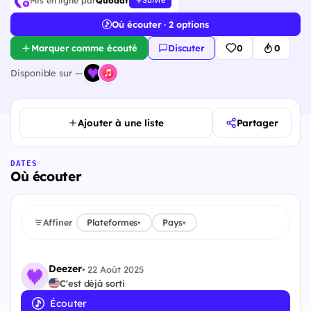
Mis en ligne par
Quodat
Suivre
Où écouter · 2 options
Marquer comme écouté
Discuter
0
0
Disponible sur —
Ajouter à une liste
Partager
DATES
Où écouter
Affiner
Plateformes
Pays
▾
▾
Deezer
•
22 Août 2025
C'est déjà sorti
Écouter