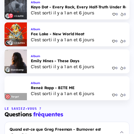
Album
Kayo Dot - Every Rock, Every Half‐Truth Under Reas
C'est sorti il y a 1 an et 6 jours
0
0
+1 autre
Album
Fox Lake - New World Heat
C'est sorti il y a 1 an et 6 jours
0
0
+2 autres
Album
Emily Hines - These Days
C'est sorti il y a 1 an et 6 jours
0
0
Bandcamp
Album
Reneé Rapp - BITE ME
C'est sorti il y a 1 an et 6 jours
0
0
Target
LE SAVIEZ-VOUS ?
Questions
fréquentes
Quand est-ce que Greg Freeman - Burnover est