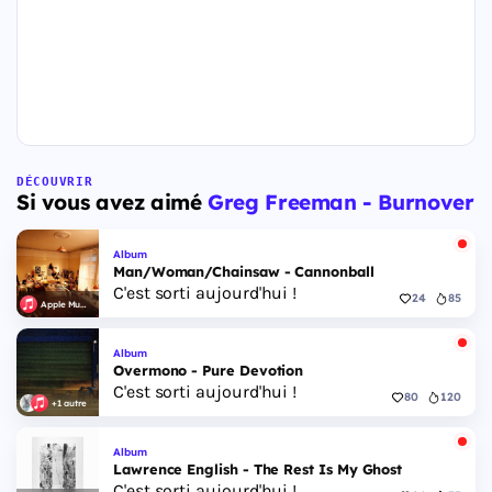
DÉCOUVRIR
Si vous avez aimé
Greg Freeman - Burnover
Album
Man/Woman/Chainsaw - Cannonball
C'est sorti aujourd'hui !
24
85
Apple Music
Album
Overmono - Pure Devotion
C'est sorti aujourd'hui !
80
120
+1 autre
Album
Lawrence English - The Rest Is My Ghost
C'est sorti aujourd'hui !