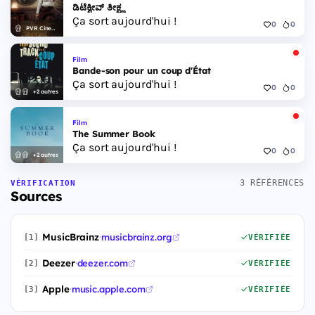
ಡಿಟೆಕ್ವೀವ್ ತೀಕ್ಷ್ಣ
Ça sort aujourd'hui !
0
0
PVR Cinemas
Film
Bande-son pour un coup d'État
Ça sort aujourd'hui !
0
0
+2 autres
Film
The Summer Book
Ça sort aujourd'hui !
0
0
+2 autres
3 RÉFÉRENCES
VÉRIFICATION
Sources
MusicBrainz
·
musicbrainz.org
[1]
VÉRIFIÉE
Deezer
·
deezer.com
[2]
VÉRIFIÉE
Apple
·
music.apple.com
[3]
VÉRIFIÉE