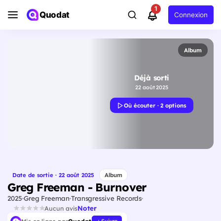
1
Quodat
Connexion
Album
Déjà sorti
22 août 2025
Où écouter · 2 options
Date de sortie · 22 août 2025
Album
Greg Freeman - Burnover
2025
Greg Freeman
Transgressive Records
Noter
Aucun avis