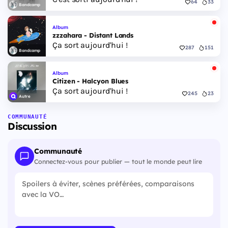
64
33
Bandcamp
Album
zzzahara - Distant Lands
Ça sort aujourd'hui !
287
151
Bandcamp
Album
Citizen - Halcyon Blues
Ça sort aujourd'hui !
245
23
Autre
COMMUNAUTÉ
Discussion
Communauté
Connectez-vous pour publier — tout le monde peut lire