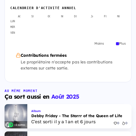
CALENDRIER D'ACTIVITÉ ANNUEL
AOÛT
SEPT.
OCT.
NOV.
DÉC.
JANV.
FÉVR.
MARS
A
LUN
MER
VEN
Moins
Plus
Contributions fermées
Le propriétaire n'accepte pas les contributions
externes sur cette sortie.
AU MÊME MOMENT
Ça sort aussi en
Août 2025
Album
Debby Friday - The Starrr of the Queen of Life
C'est sorti il y a 1 an et 6 jours
0
0
+2 autres