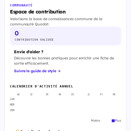
COMMUNAUTÉ
Espace de contribution
Valorisons la base de connaissances commune de la
communauté Quodat.
0
CONTRIBUTION VALIDÉE
Envie d'aider ?
Découvre les bonnes pratiques pour enrichir une fiche de
sortie efficacement.
Suivre le guide de style →
CALENDRIER D'ACTIVITÉ ANNUEL
AOÛT
SEPT.
OCT.
NOV.
DÉC.
JANV.
FÉVR.
MARS
A
LUN
MER
VEN
Moins
Plus