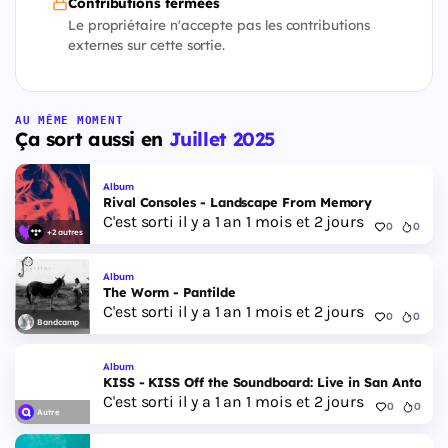
Contributions fermées
Le propriétaire n'accepte pas les contributions
externes sur cette sortie.
AU MÊME MOMENT
Ça sort aussi en
Juillet 2025
Album
Rival Consoles - Landscape From Memory
C'est sorti il y a 1 an 1 mois et 2 jours
0
0
+2 autres
Album
The Worm - Pantilde
C'est sorti il y a 1 an 1 mois et 2 jours
0
0
Bandcamp
Album
KISS - KISS Off the Soundboard: Live in San Antonio
C'est sorti il y a 1 an 1 mois et 2 jours
0
0
Autre