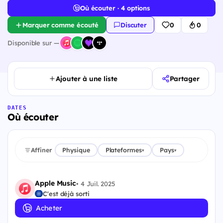
Où écouter · 4 options
Marquer comme écouté
Discuter
0
0
Disponible sur —
Ajouter à une liste
Partager
DATES
Où écouter
Affiner
Physique
Plateformes
Pays
▾
▾
Apple Music
•
4 Juil. 2025
C'est déjà sorti
Acheter