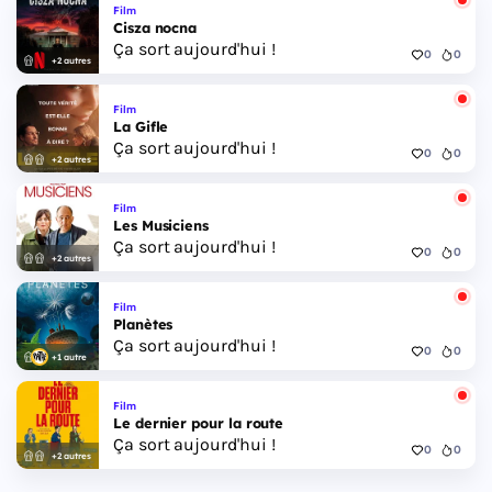
Film
Cisza nocna
Ça sort aujourd'hui !
0
0
+2 autres
Film
La Gifle
Ça sort aujourd'hui !
0
0
+2 autres
Film
Les Musiciens
Ça sort aujourd'hui !
0
0
+2 autres
Film
Planètes
Ça sort aujourd'hui !
0
0
+1 autre
Film
Le dernier pour la route
Ça sort aujourd'hui !
0
0
+2 autres