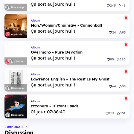
Ça sort aujourd'hui !
245
41
Bandcamp
Album
Man/Woman/Chainsaw - Cannonball
Ça sort aujourd'hui !
24
85
Apple Music
Album
Overmono - Pure Devotion
Ça sort aujourd'hui !
80
120
+1 autre
Album
Lawrence English - The Rest Is My Ghost
Ça sort aujourd'hui !
64
33
Bandcamp
Album
zzzahara - Distant Lands
01
jour
07
:
36
:
40
287
151
Bandcamp
COMMUNAUTÉ
Discussion