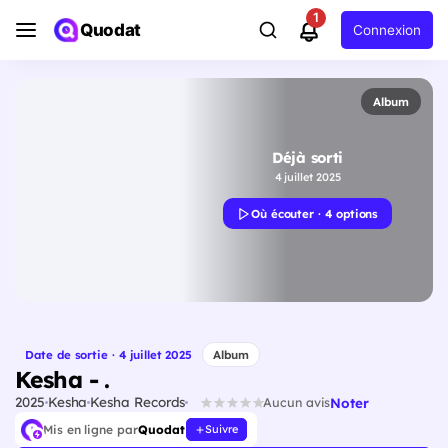
1
Quodat
Connexion
Album
Déjà sorti
4 juillet 2025
Où écouter · 4 options
Date de sortie · 4 juillet 2025
Album
Kesha - .
2025
Kesha
Kesha Records
Noter
Aucun avis
Mis en ligne par
Quodat
Suivre