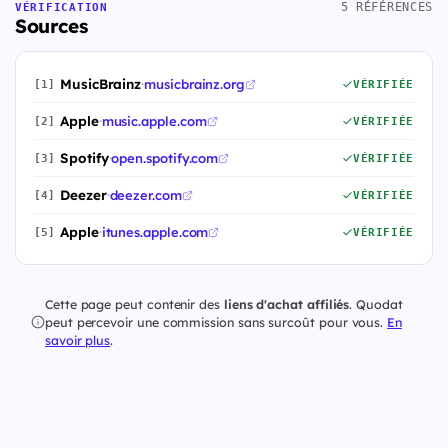
5 RÉFÉRENCES
VÉRIFICATION
Sources
MusicBrainz
·
musicbrainz.org
[1]
VÉRIFIÉE
Apple
·
music.apple.com
[2]
VÉRIFIÉE
Spotify
·
open.spotify.com
[3]
VÉRIFIÉE
Deezer
·
deezer.com
[4]
VÉRIFIÉE
Apple
·
itunes.apple.com
[5]
VÉRIFIÉE
Cette page peut contenir des
liens d'achat affiliés
. Quodat
peut percevoir une commission sans surcoût pour vous.
En
savoir plus
.