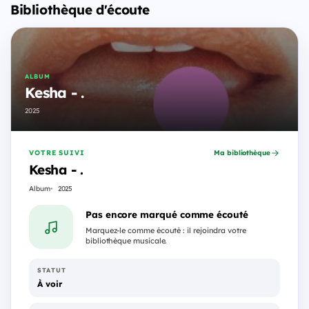
Bibliothèque d'écoute
ALBUM
Kesha - .
2025
VOTRE SUIVI
Ma bibliothèque
Kesha - .
Album
2025
Pas encore marqué comme écouté
Marquez-le comme écouté : il rejoindra votre
bibliothèque musicale.
STATUT
À voir