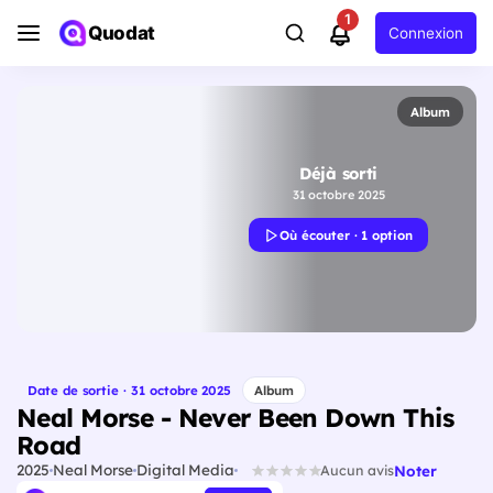
1
Quodat
Connexion
Album
Déjà sorti
31 octobre 2025
Où écouter · 1 option
Date de sortie · 31 octobre 2025
Album
Neal Morse - Never Been Down This
Road
2025
Neal Morse
Digital Media
Noter
Aucun avis