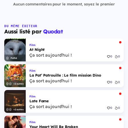
Aucun commentaires pour le moment, soyez le premier
DU MÊME ÉDITEUR
Aussi listé par
Quodat
Film
At Night
Ça sort aujourd'hui !
0
0
Pathé
Film
La Pat’ Patrouille : Le film mission Dino
Ça sort aujourd'hui !
0
0
+2 autres
Film
Late Fame
Ça sort aujourd'hui !
0
0
+2 autres
Film
Your Heart Will Be Broken