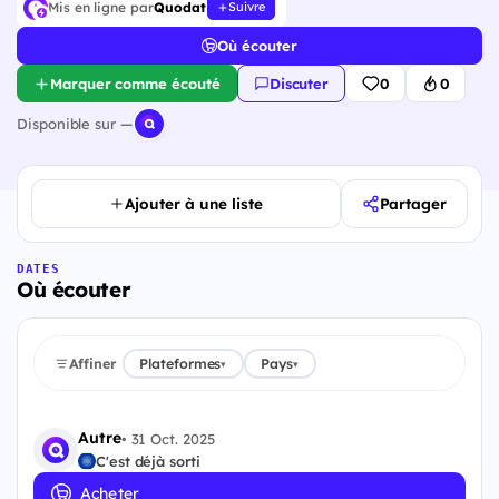
Mis en ligne par
Quodat
Suivre
Où écouter
Marquer comme écouté
Discuter
0
0
Disponible sur —
Ajouter à une liste
Partager
DATES
Où écouter
Affiner
Plateformes
Pays
▾
▾
Autre
•
31 Oct. 2025
C'est déjà sorti
Acheter