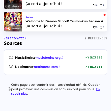
Ça sort aujourd'hui !
1
1
+2 autres
Anime
Welcome to Demon School! Iruma-kun Season 4 - Epi
Ça sort aujourd'hui !
0
0
+2 autres
2 RÉFÉRENCES
VÉRIFICATION
Sources
MusicBrainz
·
musicbrainz.org
[1]
VÉRIFIÉE
Nealmorse
·
nealmorse.com
[2]
VÉRIFIÉE
Cette page peut contenir des
liens d'achat affiliés
. Quodat
peut percevoir une commission sans surcoût pour vous.
En
savoir plus
.