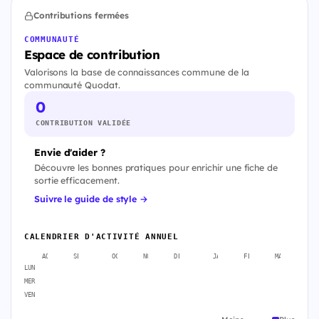
Contributions fermées
COMMUNAUTÉ
Espace de contribution
Valorisons la base de connaissances commune de la
communauté Quodat.
0
CONTRIBUTION VALIDÉE
Envie d'aider ?
Découvre les bonnes pratiques pour enrichir une fiche de
sortie efficacement.
Suivre le guide de style →
CALENDRIER D'ACTIVITÉ ANNUEL
AOÛT
SEPT.
OCT.
NOV.
DÉC.
JANV.
FÉVR.
MARS
A
LUN
MER
VEN