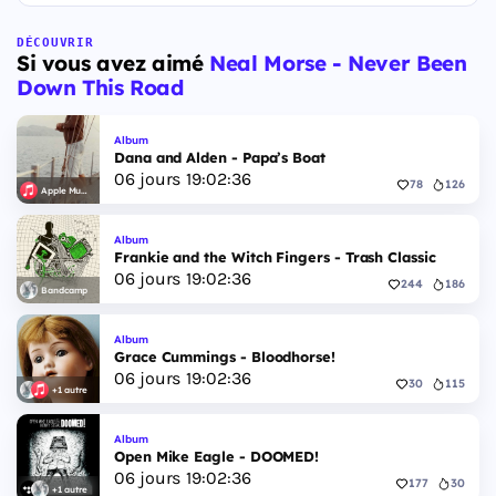
DÉCOUVRIR
Si vous avez aimé
Neal Morse - Never Been
Down This Road
Album
Dana and Alden - Papa’s Boat
06
jours
19
:
02
:
35
78
126
Apple Music
Album
Frankie and the Witch Fingers - Trash Classic
06
jours
19
:
02
:
35
244
186
Bandcamp
Album
Grace Cummings - Bloodhorse!
06
jours
19
:
02
:
35
30
115
+1 autre
Album
Open Mike Eagle - DOOMED!
06
jours
19
:
02
:
35
177
30
+1 autre