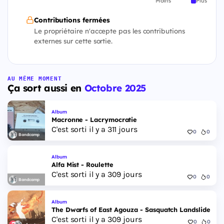
Moins
Plus
Contributions fermées
Le propriétaire n'accepte pas les contributions
externes sur cette sortie.
AU MÊME MOMENT
Ça sort aussi en
Octobre 2025
Album
Macronne - Lacrymocratie
C'est sorti il y a 311 jours
0
0
Bandcamp
Album
Alfa Mist - Roulette
C'est sorti il y a 309 jours
0
0
Bandcamp
Album
The Dwarfs of East Agouza - Sasquatch Landslide
C'est sorti il y a 309 jours
0
0