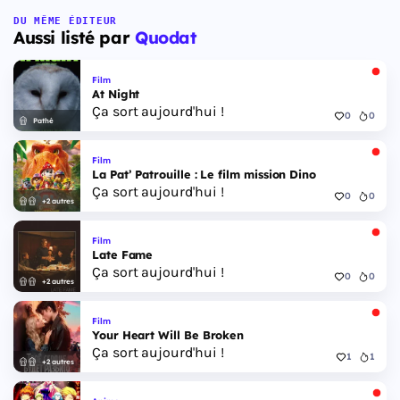
DU MÊME ÉDITEUR
Aussi listé par
Quodat
Film
At Night
Ça sort aujourd'hui !
0
0
Pathé
Film
La Pat’ Patrouille : Le film mission Dino
Ça sort aujourd'hui !
0
0
+2 autres
Film
Late Fame
Ça sort aujourd'hui !
0
0
+2 autres
Film
Your Heart Will Be Broken
Ça sort aujourd'hui !
1
1
+2 autres