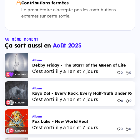
Contributions fermées
Le propriétaire n'accepte pas les contributions
externes sur cette sortie.
AU MÊME MOMENT
Ça sort aussi en
Août 2025
Album
Debby Friday - The Starrr of the Queen of Life
C'est sorti il y a 1 an et 7 jours
0
0
+2 autres
Album
Kayo Dot - Every Rock, Every Half‐Truth Under Reas
C'est sorti il y a 1 an et 7 jours
0
0
+1 autre
Album
Fox Lake - New World Heat
C'est sorti il y a 1 an et 7 jours
0
0
+2 autres