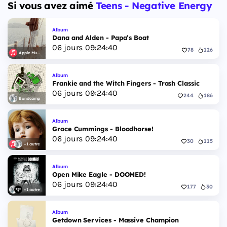
Si vous avez aimé
Teens - Negative Energy
Album
Dana and Alden - Papa’s Boat
06
jours
09
:
24
:
39
78
126
Apple Music
Album
Frankie and the Witch Fingers - Trash Classic
06
jours
09
:
24
:
39
244
186
Bandcamp
Album
Grace Cummings - Bloodhorse!
06
jours
09
:
24
:
39
30
115
+1 autre
Album
Open Mike Eagle - DOOMED!
06
jours
09
:
24
:
39
177
30
+1 autre
Album
Getdown Services - Massive Champion