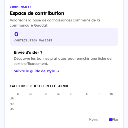
COMMUNAUTÉ
Espace de contribution
Valorisons la base de connaissances commune de la
communauté Quodat.
0
CONTRIBUTION VALIDÉE
Envie d'aider ?
Découvre les bonnes pratiques pour enrichir une fiche de
sortie efficacement.
Suivre le guide de style →
CALENDRIER D'ACTIVITÉ ANNUEL
AOÛT
SEPT.
OCT.
NOV.
DÉC.
JANV.
FÉVR.
MARS
A
LUN
MER
VEN
Moins
Plus