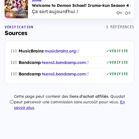
Anime
Welcome to Demon School! Iruma-kun Season 4 - Epi
Ça sort aujourd'hui !
0
0
+2 autres
3 RÉFÉRENCES
VÉRIFICATION
Sources
MusicBrainz
·
musicbrainz.org
[1]
VÉRIFIÉE
Bandcamp
·
teens1.bandcamp.com
[2]
VÉRIFIÉE
Bandcamp
·
teens1.bandcamp.com
[3]
VÉRIFIÉE
Cette page peut contenir des
liens d'achat affiliés
. Quodat
peut percevoir une commission sans surcoût pour vous.
En
savoir plus
.