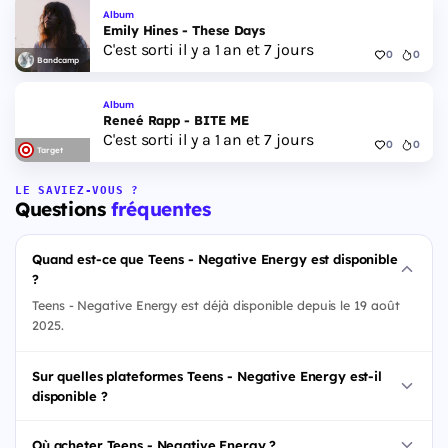
Album
Emily Hines - These Days
C'est sorti il y a 1 an et 7 jours
0
0
Bandcamp
Album
Reneé Rapp - BITE ME
C'est sorti il y a 1 an et 7 jours
0
0
Target
LE SAVIEZ-VOUS ?
Questions
fréquentes
Quand est-ce que Teens - Negative Energy est disponible
?
Teens - Negative Energy est déjà disponible depuis le 19 août
2025.
Sur quelles plateformes Teens - Negative Energy est-il
disponible ?
Où acheter Teens - Negative Energy ?