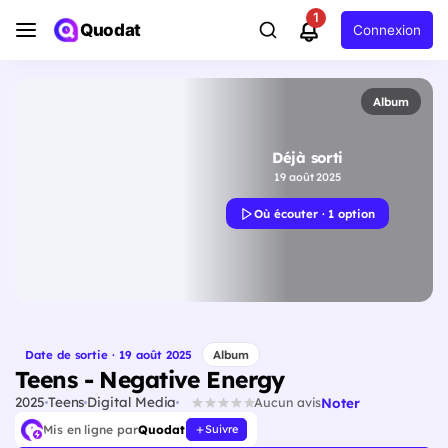
1
Quodat
Connexion
Album
Déjà sorti
19 août 2025
Où écouter · 1 option
Date de sortie · 19 août 2025
Album
Teens - Negative Energy
2025
Teens
Digital Media
Noter
Aucun avis
Mis en ligne par
Quodat
Suivre