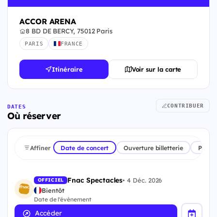
ACCOR ARENA
8 BD DE BERCY, 75012 Paris
PARIS
FRANCE
Itinéraire
Voir sur la carte
CONTRIBUER
DATES
Où réserver
Affiner
Date de concert
Ouverture billetterie
Plate
Fnac Spectacles
•
4 Déc. 2026
OFFICIEL
Bientôt
Date de l'évènement
Accéder