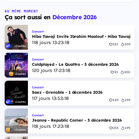
AU MÊME MOMENT
Ça sort aussi en
Décembre 2026
Concert
Hiba Tawaji Invite Ibrahim Maalouf - Hiba Tawaji & 
118
jours
13
:
23
:
17
231
200
+2 autres
Concert
Coldplayed - Le Quattro - 5 décembre 2026
120
jours
17
:
23
:
17
33
200
+2 autres
Concert
Saez - Grenoble - 1 décembre 2026
117
jours
13
:
53
:
17
149
199
+2 autres
Concert
Jeanne - Republic Corner - 3 décembre 2026
118
jours
17
:
23
:
17
255
199
+2 autres