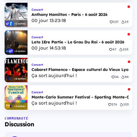
Concert
Anthony Hamilton - Paris - 6 août 2026
00
jour
13
:
23
:
17
137
19
+2 autres
Concert
Leto 1Ere Partie - Le Grau Du Roi - 6 août 2026
00
jour
14
:
53
:
17
47
103
+2 autres
Concert
Cabaret Flamenco - Espace culturel du Vieux Lyon - 
Ça sort aujourd'hui !
26
84
+2 autres
Concert
Monte-Carlo Summer Festival - Sporting Monte-Carlo S
Ça sort aujourd'hui !
276
153
+2 autres
COMMUNAUTÉ
Discussion