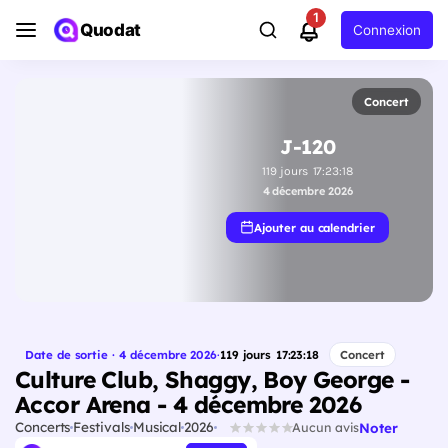
1
Quodat
Connexion
Concert
J-120
119
jours
17
:
23
:
17
4 décembre 2026
Ajouter au calendrier
Date de sortie · 4 décembre 2026
·
119
jours
17
:
23
:
17
Concert
Culture Club, Shaggy, Boy George -
Accor Arena - 4 décembre 2026
Concerts
Festivals
Musical
2026
Noter
Aucun avis