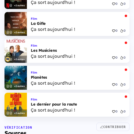
Ça sort aujourd'hui !
0
0
+2 autres
Film
La Gifle
Ça sort aujourd'hui !
0
0
+2 autres
Film
Les Musiciens
Ça sort aujourd'hui !
0
0
+2 autres
Film
Planètes
Ça sort aujourd'hui !
0
0
+2 autres
Film
Le dernier pour la route
Ça sort aujourd'hui !
0
0
+2 autres
CONTRIBUER
VÉRIFICATION
Sources