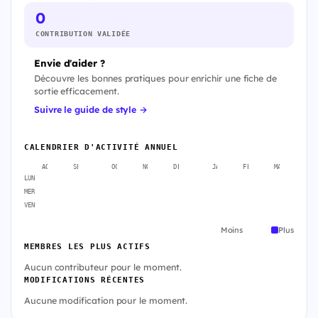
0
CONTRIBUTION VALIDÉE
Envie d'aider ?
Découvre les bonnes pratiques pour enrichir une fiche de
sortie efficacement.
Suivre le guide de style →
CALENDRIER D'ACTIVITÉ ANNUEL
AOÛT
SEPT.
OCT.
NOV.
DÉC.
JANV.
FÉVR.
MARS
A
LUN
MER
VEN
Moins
Plus
MEMBRES LES PLUS ACTIFS
Aucun contributeur pour le moment.
MODIFICATIONS RÉCENTES
Aucune modification pour le moment.