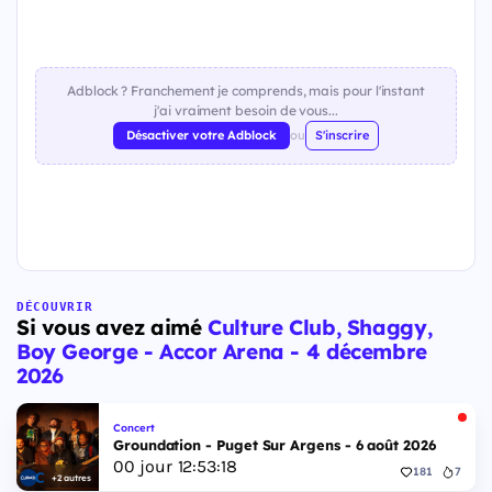
Adblock ? Franchement je comprends, mais pour l'instant
j'ai vraiment besoin de vous...
Désactiver votre Adblock
ou
S'inscrire
DÉCOUVRIR
Si vous avez aimé
Culture Club, Shaggy,
Boy George - Accor Arena - 4 décembre
2026
Concert
Groundation - Puget Sur Argens - 6 août 2026
00
jour
12
:
53
:
17
181
7
+2 autres