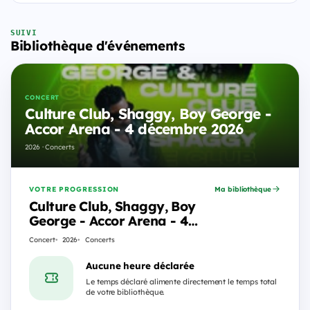
SUIVI
Bibliothèque d'événements
CONCERT
Culture Club, Shaggy, Boy George -
Accor Arena - 4 décembre 2026
2026 · Concerts
VOTRE PROGRESSION
Ma bibliothèque
Culture Club, Shaggy, Boy
George - Accor Arena - 4
décembre 2026
Concert
2026
Concerts
Aucune heure déclarée
Le temps déclaré alimente directement le temps total
de votre bibliothèque.