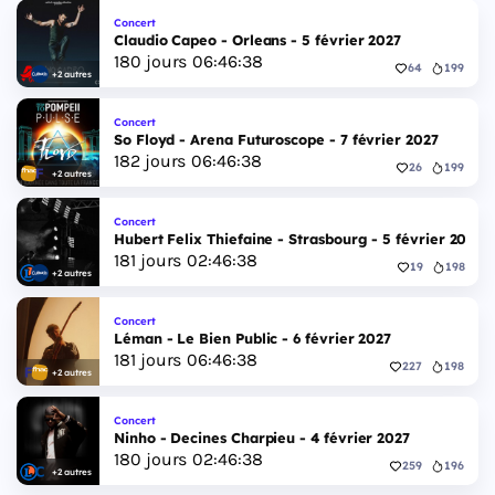
Concert
Claudio Capeo - Orleans - 5 février 2027
180
jours
06
:
46
:
37
64
199
+2 autres
Concert
So Floyd - Arena Futuroscope - 7 février 2027
182
jours
06
:
46
:
37
26
199
+2 autres
Concert
Hubert Felix Thiefaine - Strasbourg - 5 février 2027
181
jours
02
:
46
:
37
19
198
+2 autres
Concert
Léman - Le Bien Public - 6 février 2027
181
jours
06
:
46
:
37
227
198
+2 autres
Concert
Ninho - Decines Charpieu - 4 février 2027
180
jours
02
:
46
:
37
259
196
+2 autres