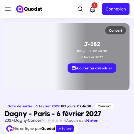
1
Quodat
Connexion
Concert
J-182
182
jours
02
:
46
:
37
6 février 2027
Ajouter au calendrier
Date de sortie · 6 février 2027
·
182
jours
02
:
46
:
37
Concert
Dagny - Paris - 6 février 2027
2027
Dagny
Concert
Noter
Aucun avis
Mis en ligne par
Quodat
Suivre