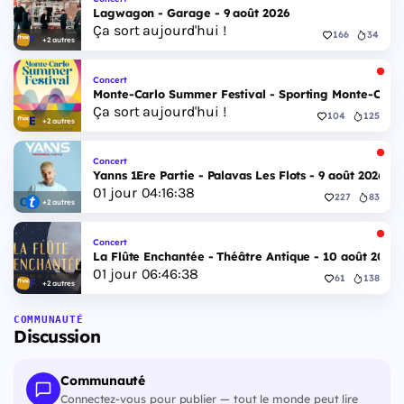
Lagwagon - Garage - 9 août 2026
Ça sort aujourd'hui !
166
34
+2 autres
Concert
Monte-Carlo Summer Festival - Sporting Monte-Carlo S
Ça sort aujourd'hui !
104
125
+2 autres
Concert
Yanns 1Ere Partie - Palavas Les Flots - 9 août 2026
01
jour
04
:
16
:
37
227
83
+2 autres
Concert
La Flûte Enchantée - Théâtre Antique - 10 août 2026
01
jour
06
:
46
:
37
61
138
+2 autres
COMMUNAUTÉ
Discussion
Communauté
Connectez-vous pour publier — tout le monde peut lire