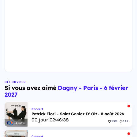
DÉCOUVRIR
Si vous avez aimé
Dagny - Paris - 6 février
2027
Concert
Patrick Fiori - Saint Geniez D' Olt - 8 août 2026
00
jour
02
:
46
:
37
139
117
+2 autres
Concert