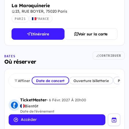
La Maroquinerie
23, RUE BOYER, 75020 Paris
PARIS
FRANCE
Itinéraire
Voir sur la carte
CONTRIBUER
DATES
Où réserver
Affiner
Date de concert
Ouverture billetterie
Plate
TicketMaster
•
6 Févr. 2027 À 20h00
Bientôt
Date de l'évènement
Accéder