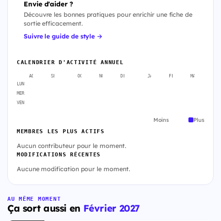
Envie d'aider ?
Découvre les bonnes pratiques pour enrichir une fiche de
sortie efficacement.
Suivre le guide de style →
CALENDRIER D'ACTIVITÉ ANNUEL
AOÛT
SEPT.
OCT.
NOV.
DÉC.
JANV.
FÉVR.
MARS
A
LUN
MER
VEN
Moins
Plus
MEMBRES LES PLUS ACTIFS
Aucun contributeur pour le moment.
MODIFICATIONS RÉCENTES
Aucune modification pour le moment.
AU MÊME MOMENT
Ça sort aussi en
Février 2027