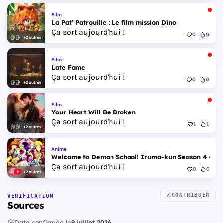
Film
La Pat’ Patrouille : Le film mission Dino
Ça sort aujourd'hui !
0
0
+2 autres
Film
Late Fame
Ça sort aujourd'hui !
0
0
+2 autres
Film
Your Heart Will Be Broken
Ça sort aujourd'hui !
1
1
+2 autres
Anime
Welcome to Demon School! Iruma-kun Season 4 - Epi
Ça sort aujourd'hui !
0
0
+2 autres
CONTRIBUER
VÉRIFICATION
Sources
Date confirmée le
9 juillet 2026