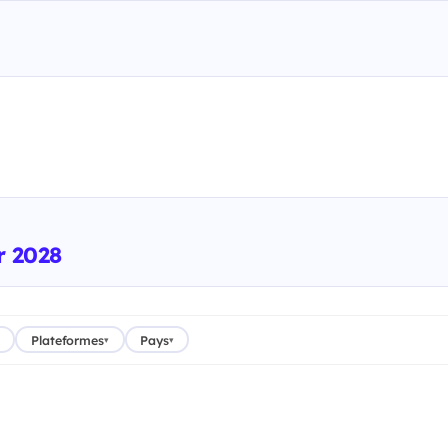
r 2028
Plateformes
Pays
▾
▾