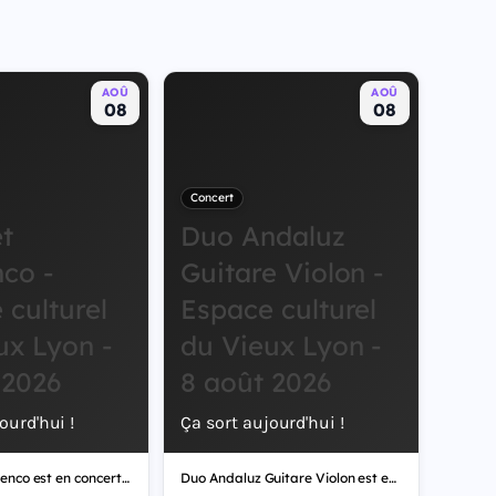
AOÛ
AOÛ
08
08
Concert
t
Duo Andaluz
co -
Guitare Violon -
 culturel
Espace culturel
ux Lyon -
du Vieux Lyon -
 2026
8 août 2026
ourd'hui !
Ça sort aujourd'hui !
Cabaret Flamenco est en concert le samedi 8 août 2026 au Espace culturel du Vieux Lyon. Un rendez-vous concerts, festivals, musical à ne pas manquer. Billets disponibles sur Fnac Spectacles et les billetteries partenaires.
Duo Andaluz Guitare Violon est en concert le samedi 8 août 2026 au Espace culturel du Vieux Lyon. Un rendez-vous concerts, festivals, musical à ne pas manquer. Billets disponibles sur Fnac Spectacles et les billetteries partenaires.