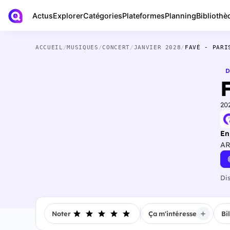
Actus
Bibliothè
Explorer
Catégories
Plateformes
Planning
ACCUEIL
/
MUSIQUES
/
CONCERT
/
JANVIER 2028
/
FAVÉ - PARI
D
F
20
En
AR
Di
Noter
Ça m'intéresse
Bi