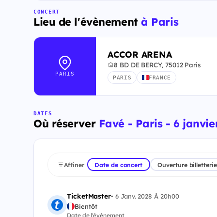
CONCERT
Lieu de l'évènement
à Paris
ACCOR ARENA
8 BD DE BERCY, 75012 Paris
PARIS
PARIS
FRANCE
DATES
Où réserver
Favé - Paris - 6 janvie
Affiner
Date de concert
Ouverture billetterie
TicketMaster
•
6 Janv. 2028 À 20h00
Bientôt
Date de l'évènement