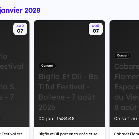
 janvier 2028
AOÛ
AOÛ
07
07
lo
Concert
stival
Cabare
Concert
Bigflo Et Oli - Bo
Flamen
lo S.
Tiful Festival -
Espace
s - 7
Bollene - 7 août
du Vie
2026
8 août
!
00
jour
15
:
34
:
45
Ça sort auj
Monte-Carlo Summer Festival est en concert le vendredi 7 août 2026 au Sporting Monte-Carlo S. Des Etoiles. Un rendez-vous concerts, festivals, musical à ne pas manquer. Billets disponibles sur Fnac Spectacles et les billetteries partenaires.
Bigflo et Oli part en tournée et se produit sur scène dans plusieurs villes. Sur scène le vendredi 7 août 2026 à ESPLANADE DE LA CIGALIERE (Bollene).