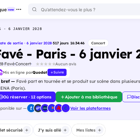
que
new
S - 6 JANVIER 2028
ate de sortie · 6 janvier 2028
·
517
jours
16
:
34
:
45
Concert
avé - Paris - 6 janvier
28
Favé
Concert
Aucun avis
Mis en ligne par
Quodat
Suivre
 bref —
Favé part en tournée et se produit sur scène dans plusieurs
ENA (Paris).
Où réserver · 12 options
Ajouter à ma bibliothèque
Disc
sponible sur —
Voir les plateformes
llet sécurisé
J'y suis allé
Mes listes