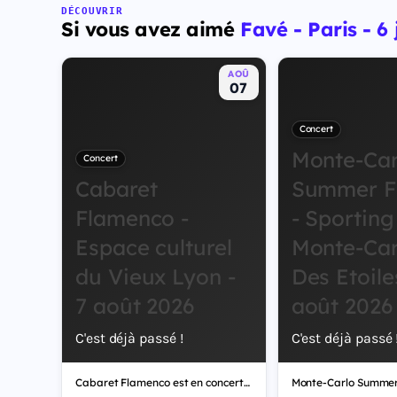
DÉCOUVRIR
Si vous avez aimé
Favé - Paris - 6
AOÛ
07
Concert
Monte-Car
Concert
Cabaret
Summer Fe
Flamenco -
- Sporting
Espace culturel
Monte-Car
du Vieux Lyon -
Des Etoile
7 août 2026
août 2026
C'est déjà passé !
C'est déjà passé 
Cabaret Flamenco est en concert le vendredi 7 août 2026 au Espace culturel du Vieux Lyon. Un rendez-vous concerts, festivals, musical à ne pas manquer. Billets disponibles sur Fnac Spectacles et les billetteries partenaires.