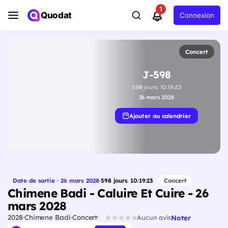
1
Quodat
Connexion
Concert
J-598
598
jours
10
:
19
:
22
26 mars 2028
Ajouter au calendrier
Date de sortie · 26 mars 2028
·
598
jours
10
:
19
:
22
Concert
Chimene Badi - Caluire Et Cuire - 26
mars 2028
2028
Chimene Badi
Concert
Noter
Aucun avis