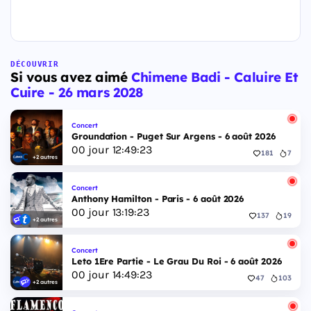
DÉCOUVRIR
Si vous avez aimé
Chimene Badi - Caluire Et
Cuire - 26 mars 2028
Concert
Groundation - Puget Sur Argens - 6 août 2026
00
jour
12
:
49
:
22
181
7
+2 autres
Concert
Anthony Hamilton - Paris - 6 août 2026
00
jour
13
:
19
:
22
137
19
+2 autres
Concert
Leto 1Ere Partie - Le Grau Du Roi - 6 août 2026
00
jour
14
:
49
:
22
47
103
+2 autres