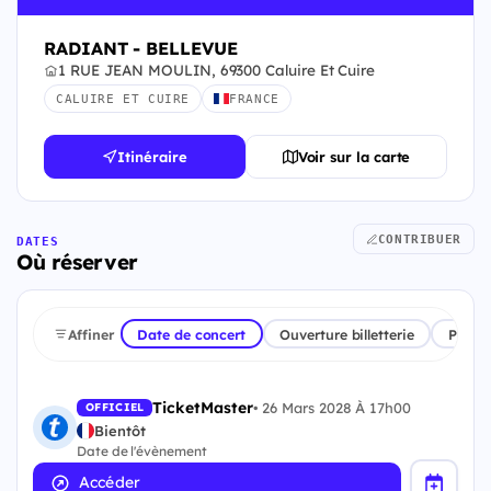
RADIANT - BELLEVUE
1 RUE JEAN MOULIN, 69300 Caluire Et Cuire
CALUIRE ET CUIRE
FRANCE
Itinéraire
Voir sur la carte
CONTRIBUER
DATES
Où réserver
Affiner
Date de concert
Ouverture billetterie
Plate
TicketMaster
•
26 Mars 2028 À 17h00
OFFICIEL
Bientôt
Date de l'évènement
Accéder