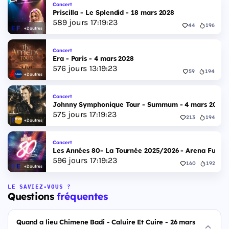
Concert
Priscilla - Le Splendid - 18 mars 2028
589
jours
17
:
19
:
22
44
196
+2 autres
Concert
Era - Paris - 4 mars 2028
576
jours
13
:
19
:
22
59
194
+2 autres
Concert
Johnny Symphonique Tour - Summum - 4 mars 2028
575
jours
17
:
19
:
22
213
194
+2 autres
Concert
Les Années 80- La Tournée 2025/2026 - Arena Futuro
596
jours
17
:
19
:
22
160
192
+2 autres
LE SAVIEZ-VOUS ?
Questions
fréquentes
Quand a lieu Chimene Badi - Caluire Et Cuire - 26 mars