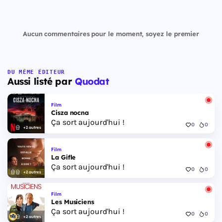
Aucun commentaires pour le moment, soyez le premier
DU MÊME ÉDITEUR
Aussi listé par
Quodat
Film
Cisza nocna
Ça sort aujourd'hui !
0
0
+2 autres
Film
La Gifle
Ça sort aujourd'hui !
0
0
+2 autres
Film
Les Musiciens
Ça sort aujourd'hui !
0
0
+2 autres