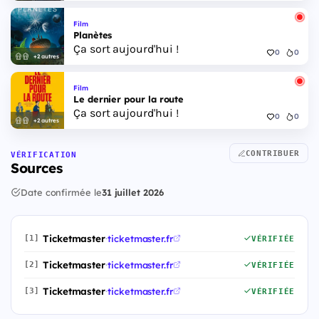
Film
Planètes
Ça sort aujourd'hui !
0
0
+2 autres
Film
Le dernier pour la route
Ça sort aujourd'hui !
0
0
+2 autres
CONTRIBUER
VÉRIFICATION
Sources
Date confirmée le
31 juillet 2026
Ticketmaster
·
ticketmaster.fr
[1]
VÉRIFIÉE
Ticketmaster
·
ticketmaster.fr
[2]
VÉRIFIÉE
Ticketmaster
·
ticketmaster.fr
[3]
VÉRIFIÉE