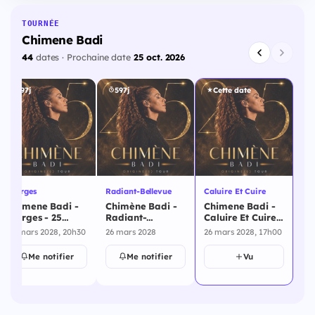
TOURNÉE
Chimene Badi
44
dates · Prochaine date
25 oct. 2026
597j
597j
Cette date
Riorges
Radiant-Bellevue
Caluire Et Cuire
Chimene Badi -
Chimène Badi -
Chimene Badi -
Riorges - 25
Radiant-
Caluire Et Cuire -
mars 2028
Bellevue - 26
26 mars 2028
25 mars 2028, 20h30
26 mars 2028
26 mars 2028, 17h00
mars 2028
Me notifier
Me notifier
Vu