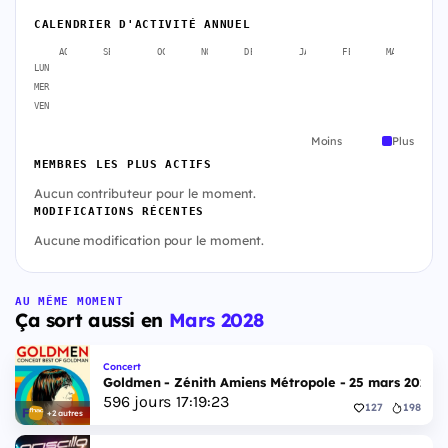
CALENDRIER D'ACTIVITÉ ANNUEL
AOÛT
SEPT.
OCT.
NOV.
DÉC.
JANV.
FÉVR.
MARS
A
LUN
MER
VEN
Moins
Plus
MEMBRES LES PLUS ACTIFS
Aucun contributeur pour le moment.
MODIFICATIONS RÉCENTES
Aucune modification pour le moment.
AU MÊME MOMENT
Ça sort aussi en
Mars 2028
Concert
Goldmen - Zénith Amiens Métropole - 25 mars 2028
596
jours
17
:
19
:
22
127
198
+2 autres