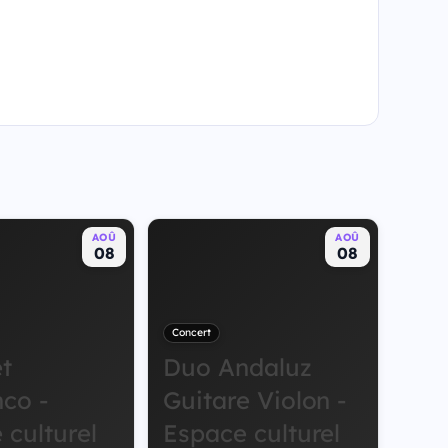
AOÛ
AOÛ
08
08
Concert
t
Duo Andaluz
co -
Guitare Violon -
 culturel
Espace culturel