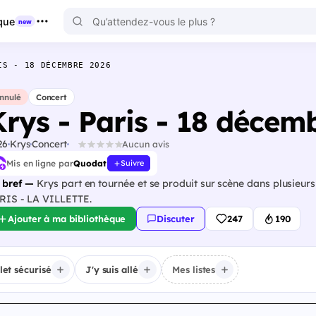
que
new
IS - 18 DÉCEMBRE 2026
nnulé
Concert
Krys - Paris - 18 décem
26
Krys
Concert
Aucun avis
Mis en ligne par
Quodat
Suivre
 bref —
Krys part en tournée et se produit sur scène dans plusieur
RIS - LA VILLETTE.
Ajouter à ma bibliothèque
Discuter
247
190
llet sécurisé
J'y suis allé
Mes listes