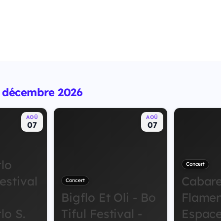
18 décembre 2026
AOÛ
AOÛ
07
07
lo
Concert
stival
Cabare
Concert
Bigflo Et Oli - Bo
Flamen
lo S.
Tiful Festival -
Espace