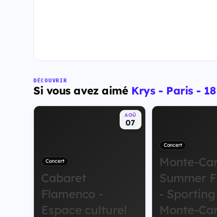
DÉCOUVRIR
Si vous avez aimé
Krys - Paris - 
AOÛ
07
Concert
Monte-Car
Concert
Cabaret
Summer Fe
Flamenco -
- Sporting
Espace culturel
Monte-Car