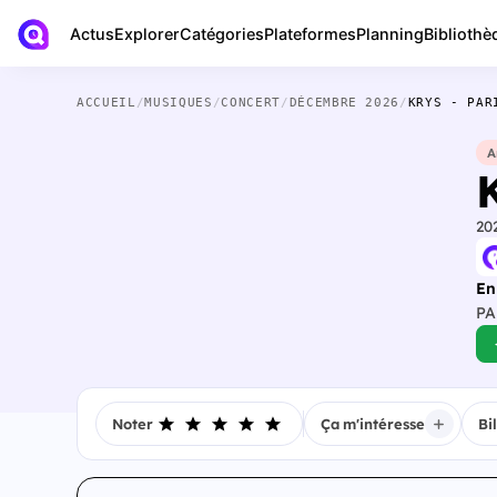
Actus
Bibliothè
Explorer
Catégories
Plateformes
Planning
ACCUEIL
/
MUSIQUES
/
CONCERT
/
DÉCEMBRE 2026
/
KRYS - PAR
A
20
En
PA
Noter
Ça m'intéresse
Bi