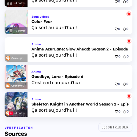
0
0
+2 autres
Jeux vidéos
Color Fear
Ça sort aujourd'hui !
0
0
+2 autres
Anime
Anime AzurLane: Slow Ahead! Season 2 - Episode 6
Ça sort aujourd'hui !
0
0
Crunchyroll
Anime
Goodbye, Lara - Episode 6
C'est sorti aujourd'hui !
0
0
Crunchyroll
Anime
Skeleton Knight in Another World Season 2 - Episode 
Ça sort aujourd'hui !
0
0
+2 autres
CONTRIBUER
VÉRIFICATION
Sources