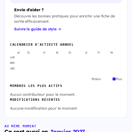
Envie d'aider ?
Découvre les bonnes pratiques pour enrichir une fiche de
sortie efficacement.
Suivre le guide de style →
CALENDRIER D'ACTIVITÉ ANNUEL
AOÛT
SEPT.
OCT.
NOV.
DÉC.
JANV.
FÉVR.
MARS
AVR
LUN
MER
VEN
Moins
Plus
MEMBRES LES PLUS ACTIFS
Aucun contributeur pour le moment.
MODIFICATIONS RÉCENTES
Aucune modification pour le moment.
AU MÊME MOMENT
Ça sort aussi en
Janvier 2027