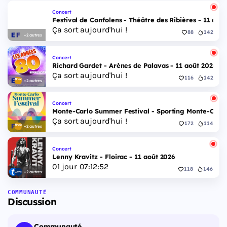
Concert
Festival de Confolens - Théâtre des Ribières - 11 aoû
Ça sort aujourd'hui !
88
142
+2 autres
Concert
Richard Gardet - Arènes de Palavas - 11 août 2026
Ça sort aujourd'hui !
116
142
+2 autres
Concert
Monte-Carlo Summer Festival - Sporting Monte-Carlo S
Ça sort aujourd'hui !
172
114
+2 autres
Concert
Lenny Kravitz - Floirac - 11 août 2026
01
jour
07
:
12
:
52
118
146
+2 autres
COMMUNAUTÉ
Discussion
Communauté