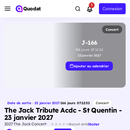
1
Quodat
Connexion
Concert
J-166
166
jours
07
:
12
:
52
23 janvier 2027
Ajouter au calendrier
Date de sortie · 23 janvier 2027
·
166
jours
07
:
12
:
52
Concert
The Jack Tribute Acdc - St Quentin -
23 janvier 2027
2027
The Jack
Concert
Noter
Aucun avis