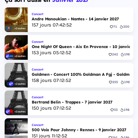
Concert
Andre Manoukian - Nantes - 14 janvier 2027
157
jours
07
:
42
:
52
71
200
+2 autres
Concert
One Night Of Queen - Aix En Provence - 10 janvier 2
153
jours
05
:
12
:
52
242
198
+2 autres
Concert
Goldmen - Concert 100% Goldman A Fgj - Goldmen - 
158
jours
07
:
12
:
52
255
198
+2 autres
Concert
Bertrand Belin - Trappes - 7 janvier 2027
150
jours
07
:
12
:
52
33
198
+2 autres
Concert
500 Voix Pour Johnny - Rennes - 9 janvier 2027
151
jours
11
:
12
:
52
261
196