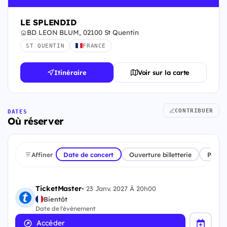
LE SPLENDID
BD LEON BLUM, 02100 St Quentin
ST QUENTIN
FRANCE
Itinéraire
Voir sur la carte
CONTRIBUER
DATES
Où réserver
Affiner
Date de concert
Ouverture billetterie
Plate
TicketMaster
•
23 Janv. 2027 À 20h00
Bientôt
Date de l'évènement
Accéder